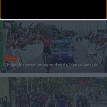
CARRETERA
Eduardo Sepúlveda se reivindica en el Tour de San Luis
Desde que en julio pasado los comisarios del Tour de Francia expulsaron a Eduardo
Sepúlveda de la carrera, el arg
CARRETERA
El holandés Peter Koning se viste de líder en San Luis
El corredor del Drapac australiano culmina en solitario una fuga en la que le acompañaron
Tello, Nájar y