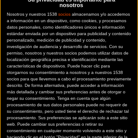
nosotros
Honda), Mavi García (Bizkaia Durango), Cristina Martínez y
Nosotros y nuestros 1538
socios
almacenamos y/o accedemos
Gloria Rodríguez (Lointek) y Ainara Elbusto (Reyno de
a información en un dispositivo, como cookies, y procesamos
Navarra) son las seis corredoras seleccionadas por Ramón
datos personales, como identificadores únicos e información
González Arrieta para este primer objetivo de la selección
estándar enviada por un dispositivo para publicidad y contenido
en 2016. “Todas ellas lo saben desde hace algún tiempo,
personalizado, medición de publicidad y contenido,
investigación de audiencia y desarrollo de servicios.
Con su
porque lo que interesa es que lleguen en la mejor forma
permiso, nosotros y nuestros socios podemos utilizar datos de
posible a estos inicio de año. Por ejemplo, Ainara viajará
localización geográfica precisa e identificación mediante las
ahora a Uruguay donde estará corriendo hasta que
características de dispositivos. Puede hacer clic para
comencemos San Luis”. El seleccionador nacional también
otorgarnos su consentimiento a nosotros y a nuestros 1538
socios para que llevemos a cabo el procesamiento previamente
tenía otras corredoras ‘in mente’ como Rocío García, Eider
descrito. De forma alternativa, puede acceder a información
Merino o Alicia González, “pero al estar centradas en el
más detallada y cambiar sus preferencias antes de otorgar o
ciclocross y coincidir San Luis con el Campeonato de
negar su consentimiento.
Tenga en cuenta que algún
España, he preferido no llamarlas”.
procesamiento de sus datos personales puede no requerir de
su consentimiento, pero usted tiene el derecho de rechazar tal
procesamiento. Sus preferencias se aplicarán solo a este sitio
web. Puede cambiar sus preferencias o retirar su
consentimiento en cualquier momento volviendo a este sitio y
haciendo clic en el botón "Privacidad" en la parte inferior de la