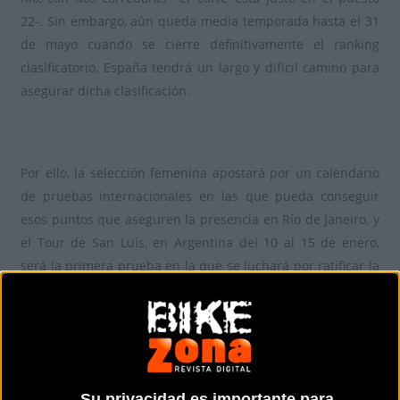
22-. Sin embargo, aún queda media temporada hasta el 31
de mayo cuando se cierre definitivamente el ranking
clasificatorio, España tendrá un largo y difícil camino para
asegurar dicha clasificación.
Por ello, la selección femenina apostará por un calendario
de pruebas internacionales en las que pueda conseguir
esos puntos que aseguren la presencia en Río de Janeiro, y
el Tour de San Luis, en Argentina del 10 al 15 de enero,
será la primera prueba en la que se luchará por ratificar la
presencia en Río de Janeiro.
Sheyla Gutiérrez (Cylance-Inspire), Anna Sanchis (Wiggle
Su privacidad es importante para