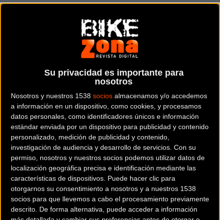
categoría SOLO, que ha vuelto a encumbrar a Moisés
Dueñas y a Ada Xinxó. Ambos ciclistas de ultrafondo ya
triunfaron en la pasada edición de la Powerade Non Stop
Madrid-Lisboa y lo han vuelto a hacer en Barcelona.
Tras dejar atrás los paisajes montañosos de Navarra, los
Su privacidad es importante para
participantes se dirigieron a las planicias y al largo
nosotros
kilometraje por terreno aragonés. Sin embargo, la prueba
Nosotros y nuestros 1538
socios
almacenamos y/o accedemos
se vio interrumpida en la localidad de Zuera por una
a información en un dispositivo, como cookies, y procesamos
datos personales, como identificadores únicos e información
interpretación distinta de los permisos en la zona de
estándar enviada por un dispositivo para publicidad y contenido
Aragón, que obligó a la organización a neutralizar la
personalizado, medición de publicidad y contenido,
marcha hasta Balaguer. Así los participantes siguieron su
investigación de audiencia y desarrollo de servicios.
Con su
aventura en Catalunya. Una circunstancia que no impidió
permiso, nosotros y nuestros socios podemos utilizar datos de
localización geográfica precisa e identificación mediante las
vivir un gran espectáculo y que no restó épica en la
características de dispositivos. Puede hacer clic para
aventura de los ciclistas hasta completar los 511km
otorgarnos su consentimiento a nosotros y a nuestros 1538
disputados finalmente.
socios para que llevemos a cabo el procesamiento previamente
descrito. De forma alternativa, puede acceder a información
más detallada y cambiar sus preferencias antes de otorgar o