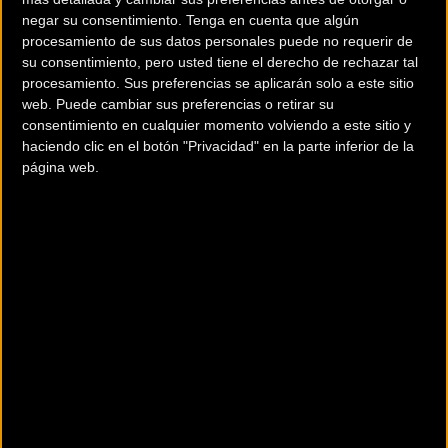
negar su consentimiento.
Tenga en cuenta que algún
“La victoria ha sido un trabajo de todo el equipo Berria
procesamiento de sus datos personales puede no requerir de
Factory Team, para nosotros es muy importante ganar en
su consentimiento, pero usted tiene el derecho de rechazar tal
esta prueba tan importante. Me veía con fuerzas para
procesamiento. Sus preferencias se aplicarán solo a este sitio
ganar y ha sido muy bonito vivirlo”, declaró el colombiano
web. Puede cambiar sus preferencias o retirar su
consentimiento en cualquier momento volviendo a este sitio y
Diego Alejandro Tamayo en meta, tras realizar el último
haciendo clic en el botón "Privacidad" en la parte inferior de la
relevo de su equipo de forma decisiva.
página web.
Los participantes disponían de un total de 50 horas para
completar la Powerade Non Stop San Sebastián-Barcelona,
así que desde la llegada de los primeros en la tarde del
sábado, la meta de Montjuïc fue recibiendo uno a uno
todos los equipos de los finishers, exhaustos pero muy
satisfechos por el enorme esfuerzo realizado.
Si bien todos los participantes se pueden considerar
vencedores, los primeros en entrar en meta por categorías
fueron Berria Factory Team (Equipos de 4), Deportes