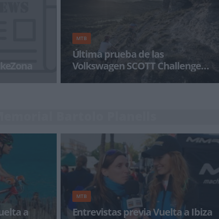
MTB
Última prueba de las
BikeZona
Volkswagen SCOTT Challenge
BIKE & RUN
Las Volkswagen SCOTT Challenge BIKE & RUN
están llegando a su final y tras las apasionantes
citas de Aguilar
Memorial Bartolo Planells
MTB
elta a
Entrevistas previa Vuelta a Ibiza