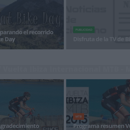
PUBLICIDAD
parando el recorrido
ke Day
Disfruta de la TV de 
día! El domingo 4 de octubre se
¡Alégrate el día con BikeZonaTV!
inosa de los Monteros
 Vuelta Ibiza Internacional MTB - 
MTB
Agradecimiento
Programa resumen Vu