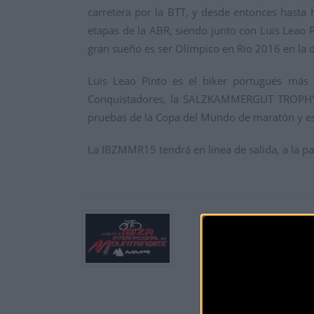
carretera por la BTT, y desde entonces hasta 
etapas de la ABR, siendo junto con Luis Leao Pi
gran sueño es ser Olímpico en Rio 2016 en la di
Luis Leao Pinto es el biker portugués más 
Conquistadores, la SALZKAMMERGUT TROPHY o 
pruebas de la Copa del Mundo de maratón y es
La IBZMMR15 tendrá en línea de salida, a la p