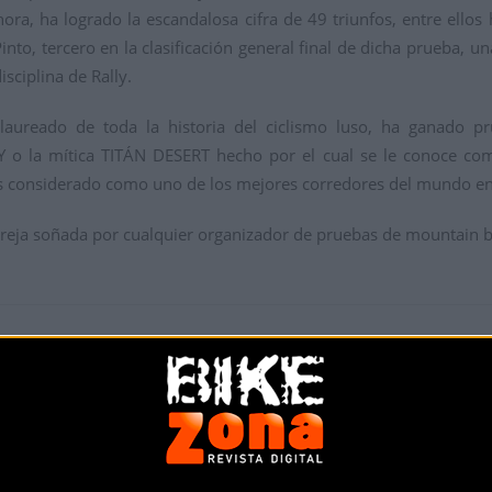
hora, ha logrado la escandalosa cifra de 49 triunfos, entre ell
nto, tercero en la clasificación general final de dicha prueba, una
sciplina de Rally.
laureado de toda la historia del ciclismo luso, ha ganado pr
la mítica TITÁN DESERT hecho por el cual se le conoce como
 considerado como uno de los mejores corredores del mundo en 
areja soñada por cualquier organizador de pruebas de mountain b
Más info. de este evento
XXV VUELTA IBIZA INTERNACIONAL MTB - MEMORIAL
Se celebra del
03/04/2015
al
05/04/2015
La XV Edición de la Vuelta a Ibiza en Mountain bike. Esta pr
abril de 2015. Con
... [+]