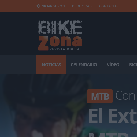
INICIAR SESIÓN
PUBLICIDAD
CONTACTAR
NOTICIAS
CALENDARIO
VÍDEO
BIC
Con 
MTB
El E