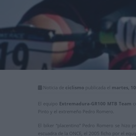
Noticia de
ciclismo
publicada el
martes, 1
El equipo
Extremadura-GR100 MTB Team
c
Pinto y el extremeño Pedro Romero.
El biker “placentino” Pedro Romero se hizo pr
escuadra de la ONCE, el 2005 ficho por el equ