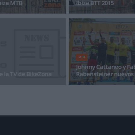
Ibiza MTB
Ibiza BTT 2015
a carta de agradecimiento
Con más de 1800 imágenes (etapa
zasport, organizadores de la
publicadas, noticias y dos prog
 MTB. Una vez
televisión
MTB
Johnny Cattaneo y Fa
e la TV de BikeZona
Rabensteiner nuevos 
la IBZMMR15
a con BikeZonaTV!
Pedro Romero y Luis Leao Pinto 
dos pinchazos en la segunda jor
Vuelta a Ibiza BTT 2015 qu