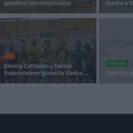
igualdad con mayúsculas
Vuelta a 
Ya han pasado semanas desde La Vuelta a Ibiza
Reproducimos l
de Mtb y pocas muy pocas han sido las
emitida por Ibi
competiciones que se han animado e i
Vuelta a Ibiza
MTB
PUBLICIDAD
Johnny Cattaneo y Fabian
Rabensteiner ganan la Vuelta a
Disfruta d
Ibiza
Pablo Rodriguez fue el primero en cruzar la
¡Alégrate el dí
línea de meta en la tercera y última etapa de la
Vuelta a Ibiz