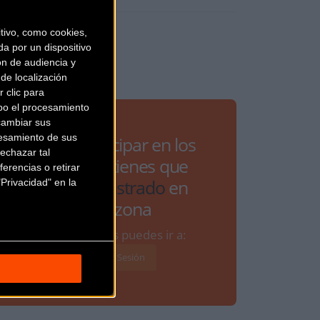
ivo, como cookies,
a por un dispositivo
ón de audiencia y
de localización
 clic para
bo el procesamiento
cambiar sus
esamiento de sus
Para participar en los
echazar tal
debates tienes que
erencias o retirar
estar
registrado
en
Privacidad" en la
Bikezona
Si ya lo estás puedes ir a:
Iniciar Sesión