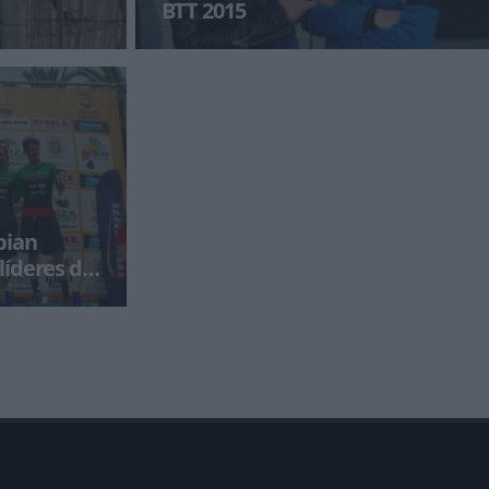
BTT 2015
s 1, 2 y 3)
Bikezona estuvo en la Vuelta a Ibiza BTT otro
ramas de
año más. En la previa de la carrera pudimos e
bian
líderes de
sufrían hasta
nada de la