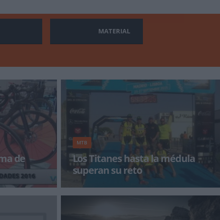
MATERIAL
MTB
ama de
Los Titanes hasta la médula
superan su reto
s novedades
Dos extremeños, Gonzalo Barriga Millán y
ose Bikes
Pedro Torres Villalón, finalizaron la prueba más
da. &n
du