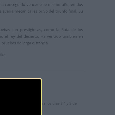
os ha conseguido vencer este mismo año, en dos
 avería mecánica les privo del triunfo final. Su
uebas tan prestigiosas, como la Ruta de los
 el rey del desierto. Ha vencido también en
pruebas de larga distancia
ike.
 BARTOLO PLANELLS
óxima edición se celebrará los días 3,4 y 5 de