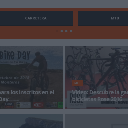
CARRETERA
MTB
MTB
ara los inscritos en el
Vídeo: Descubre la g
 Day
bicicletas Rose 2016
para que de comienzo a este
Oskar Aguiriano nos muestra la
ro de Fatbikers y ya está todo
que la conocida tienda online R
articipante
presenta para la nueva tempora