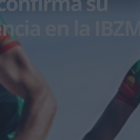
confirma su
encia en la IB