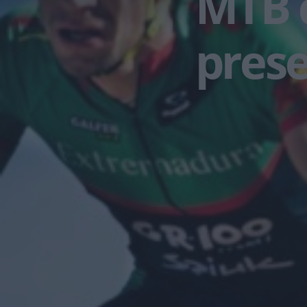
MTB 
pres