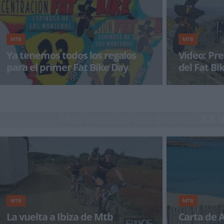
MTB
MTB
Ya tenemos todos los regalos
Vídeo: Pre
para el primer Fat Bike Day
del Fat Bi
Este fin de semana se celebra el primer Fat Bike
¡Se acerca el 
Day en Espinosa de los Monteros. Será una
celebra en Esp
marcha tranqu
Más noticias del evento
XXV
MTB
MTB
La vuelta a Ibiza de Mtb
Carta de 