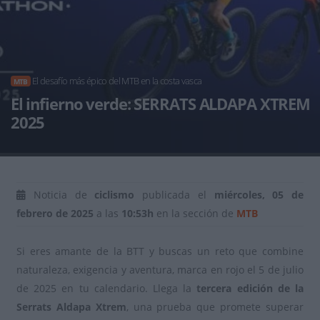
El desafío más épico del MTB en la costa vasca
MTB
El infierno verde: SERRATS ALDAPA XTREM
2025
Noticia de
ciclismo
publicada el
miércoles, 05 de
febrero de 2025
a las
10:53h
en la sección de
MTB
Si eres amante de la BTT y buscas un reto que combine
naturaleza, exigencia y aventura, marca en rojo el 5 de julio
de 2025 en tu calendario. Llega la
tercera edición de la
Serrats Aldapa Xtrem
, una prueba que promete superar