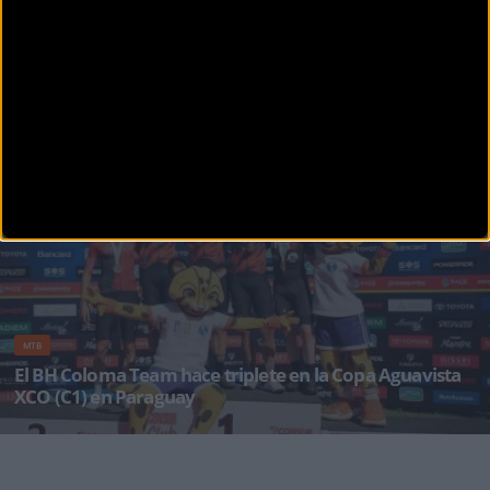
MTB
Estella-Lizarra se prepara para acoger la décima edición
del Superprestigio MTB el 18 de mayo
El próximo domingo 18 de mayo Estella-Lizarra acogerá la décima edición del
Superprestigio M
MTB
El BH Coloma Team hace triplete en la Copa Aguavista
XCO (C1) en Paraguay
Tras las dos primeras citas de la UCI Mountain Bike World Series 2025 en Brasil, Carlos
Coloma viajó junto a Davi