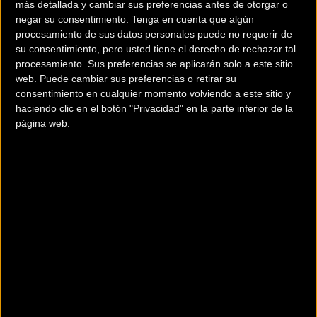
más detallada y cambiar sus preferencias antes de otorgar o
The Sport
.
negar su consentimiento.
Tenga en cuenta que algún
procesamiento de sus datos personales puede no requerir de
Tarifas de inscripción
su consentimiento, pero usted tiene el derecho de rechazar tal
procesamiento. Sus preferencias se aplicarán solo a este sitio
Primer bloque (hasta el 15 de abril)
:
web. Puede cambiar sus preferencias o retirar su
consentimiento en cualquier momento volviendo a este sitio y
35 euros federad@s
haciendo clic en el botón "Privacidad" en la parte inferior de la
página web.
40 euros no federad@s
Segundo bloque (a partir del 16 de abril hasta cierre de
inscripciones)
:
40 euros federad@s
45 euros no federad@s
Modalidades y recorridos
Esta edición contará con dos modalidades para adaptarse a