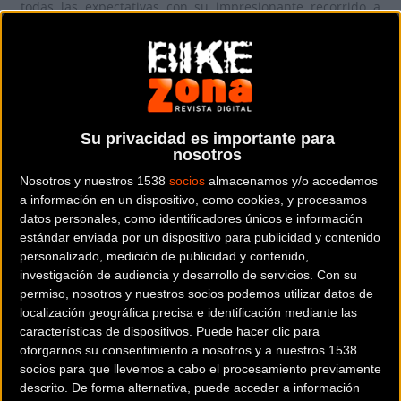
todas las expectativas con su impresionante recorrido a
través de los montes que rodean Bermeo y la Reserva de la
Biosfera de Urdaibai.
“El infierno verde”
Su privacidad es importante para
Con el lema
"El Infierno Verde"
, la Serrats Aldapa Xtrem
nosotros
2025 se consolida como una de las marchas cicloturistas
Nosotros y nuestros 1538
socios
almacenamos y/o accedemos
más desafiantes del calendario vasco. Su espectacular
a información en un dispositivo, como cookies, y procesamos
trazado atraviesa senderos de gran belleza, combinando
datos personales, como identificadores únicos e información
desniveles exigentes con vistas inigualables del mar
estándar enviada por un dispositivo para publicidad y contenido
Cantábrico.
personalizado, medición de publicidad y contenido,
investigación de audiencia y desarrollo de servicios.
Con su
Fechas de Inscripción
permiso, nosotros y nuestros socios podemos utilizar datos de
localización geográfica precisa e identificación mediante las
características de dispositivos. Puede hacer clic para
otorgarnos su consentimiento a nosotros y a nuestros 1538
Las inscripciones estarán abiertas desde el
5 de febrero
socios para que llevemos a cabo el procesamiento previamente
descrito. De forma alternativa, puede acceder a información
hasta el 22 de junio de 2025
a través de la plataforma
Rock