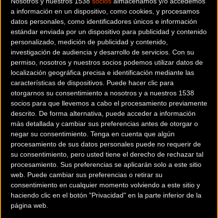
Nosotros y nuestros 1538
socios
almacenamos y/o accedemos
stagiaire antes de incorporarse oficialmente al equipo a
a información en un dispositivo, como cookies, y procesamos
principios de 2023. El joven de 19 años compaginará un
datos personales, como identificadores únicos e información
programa de ruta con su calendario actual de ciclocross,
estándar enviada por un dispositivo para publicidad y contenido
donde seguirá compitiendo para Baloise Trek Leones.
personalizado, medición de publicidad y contenido,
investigación de audiencia y desarrollo de servicios.
Con su
permiso, nosotros y nuestros socios podemos utilizar datos de
Thibau Nys: “Me siento honrado de
localización geográfica precisa e identificación mediante las
formar parte de Trek-Segafredo. Creo
características de dispositivos. Puede hacer clic para
que este es el paso correcto en el
otorgarnos su consentimiento a nosotros y a nuestros 1538
socios para que llevemos a cabo el procesamiento previamente
momento correcto para ponerme en el
descrito. De forma alternativa, puede acceder a información
nivel más alto. Correr en el WorldTour en
más detallada y cambiar sus preferencias antes de otorgar o
la carretera siempre ha sido un sueño y
negar su consentimiento.
Tenga en cuenta que algún
procesamiento de sus datos personales puede no requerir de
darse cuenta de que en una bicicleta
su consentimiento, pero usted tiene el derecho de rechazar tal
Trek lo hace aún más especial. De esta
procesamiento. Sus preferencias se aplicarán solo a este sitio
manera, puedo combinar las carreras de
web. Puede cambiar sus preferencias o retirar su
carretera al más alto nivel con las
consentimiento en cualquier momento volviendo a este sitio y
haciendo clic en el botón "Privacidad" en la parte inferior de la
carreras de ciclocross al más alto nivel en
página web.
Baloise Trek Lions”.