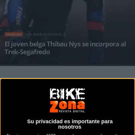
Llega desde el ciclocross
CARRETERA
El joven belga Thibau Nys se incorpora al
Trek-Segafredo
Noticia de
ciclismo
publicada el
viernes, 03 de junio de
2022
a las
10:44h
en la sección de
Carretera
Trek-Segafredo se complace en anunciar que Thibau Nys
se unirá al equipo hasta 2024 a medida que avanza en sus
Su privacidad es importante para
ambiciones de carreras en carretera. Thibau tendrá plaza
nosotros
en el Trek-Segafredo a partir del 1 de agosto de 2022 como