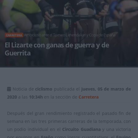
Ambicioso ante el Torneo Lehendakari y Copa de España
CARRETERA
El Lizarte con ganas de guerra y de
Guerrita
Noticia de
ciclismo
publicada el
jueves, 05 de marzo de
2020
a las
10:34h
en la sección de
Carretera
Después del gran rendimiento registrado el pasado fin de
semana en las tres primeras carreras de la temporada, con
un podio individual en el
Circuito Guadiana
y una victoria
por equipos en
Ereño
como logros cuantitativos, el
Equipo