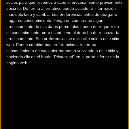
socios para que llevemos a cabo el procesamiento previamente
Itzulia
, es una prueba típica del calendario vasco, con un largo
descrito. De forma alternativa, puede acceder a información
tramo llano y un puerto antes de meta, en este caso Azkarate
más detallada y cambiar sus preferencias antes de otorgar o
(2ª, km 95). En principio la carrera se resolverá entre un grupo
negar su consentimiento.
Tenga en cuenta que algún
amplio, y eso dejará opciones a los ciclistas rápidos. Alineamos
procesamiento de sus datos personales puede no requerir de
su consentimiento, pero usted tiene el derecho de rechazar tal
un equipo muy joven que tendrá la oportunidad de
procesamiento. Sus preferencias se aplicarán solo a este sitio
experimentarse en este tipo de prueba
”.
web. Puede cambiar sus preferencias o retirar su
consentimiento en cualquier momento volviendo a este sitio y
Goierriko Itzulia
(Urretxu - Guipúzcoa, 119 km, 07/03, 15:30,
haciendo clic en el botón "Privacidad" en la parte inferior de la
Torneo Lehendakari)
página web.
Pablo Castrillo, Unai Esparza, Raúl García Pierna, Jon Gil,
Mateo González, Javier Ibáñez, Pau Miquel, Mikel Retegi,
Ferran Robert, Juanjo Rosal, Diego Uriarte, Dylan Westley
XXIX Trofeo Guerrita
(Alcantarilla - Murcia, 168 km, 08/03,
9:15, Copa de España)
Iván Cobo, Sinuhé Fernández, Álex Jaime, Jordi López, Raúl
Rota, Carlos Ruiz, Eugenio Sánchez