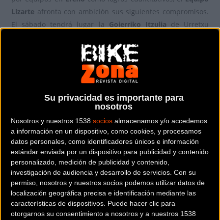
Lizarte
afronta con ambición sus siguientes compromisos.
El sábado tendrá lugar la
Goierriko Itzulia
de Urretxu
(Guipúzcoa), cita puntuable para el
Torneo Lehendakari
,
mientras que el domingo se disputará el
Trofeo Guerrita
de Alcantarilla (Murcia), valedero para una
Copa de España
en la que
Jordi López
y
Álex Jaime
ocupan la tercera y la
sexta posición de la general después de la carrera de Don
Su privacidad es importante para
Benito.
nosotros
Nosotros y nuestros 1538
socios
almacenamos y/o accedemos
“
Acudimos al
Trofeo Guerrita
reforzados por lo vivido en Don
a información en un dispositivo, como cookies, y procesamos
Benito
”, asevera
Jon Armendariz
, director deportivo del
datos personales, como identificadores únicos e información
Equipo Lizarte
. “
Vamos con confianza porque el buen trabajo
estándar enviada por un dispositivo para publicidad y contenido
de este invierno salió a flote ya en la primera carrera y nuestro
personalizado, medición de publicidad y contenido,
investigación de audiencia y desarrollo de servicios.
Con su
objetivo es luchar por la victoria. El recorrido es más sencillo
permiso, nosotros y nuestros socios podemos utilizar datos de
que otros años; el Alto de la Perdiz (1ª, km 107) marcará la
localización geográfica precisa e identificación mediante las
carrera, pero lo más importante es el tramo que hay desde que
características de dispositivos. Puede hacer clic para
se corone este puerto hasta meta. En cuanto a la
Goierriko
otorgarnos su consentimiento a nosotros y a nuestros 1538