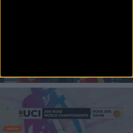
Iván García Cortina séptimo en el mundial sub23
Con una más que notable séptima plaza de Iván García Cortina terminaba la prueba sub23
de lo
CARRETERA
Jonathan Castroviejo se cuelga el bronce en el Mundial
de Doha
El vizcaíno de Movistar Team se sobrepone a un circuito complicado para sus características
y remata con e
CARRETERA