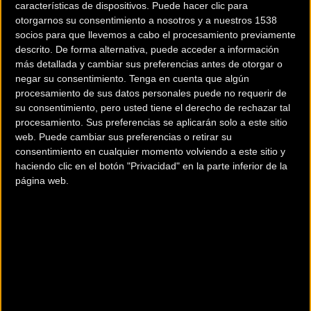
características de dispositivos. Puede hacer clic para
otorgarnos su consentimiento a nosotros y a nuestros 1538
fuente y foto: movistarteam.com
socios para que llevemos a cabo el procesamiento previamente
descrito. De forma alternativa, puede acceder a información
más detallada y cambiar sus preferencias antes de otorgar o
negar su consentimiento.
Tenga en cuenta que algún
Más info. de este evento
procesamiento de sus datos personales puede no requerir de
su consentimiento, pero usted tiene el derecho de rechazar tal
UCI ROAD WORLD CHAMPIONSHIPS DOHA 2016
procesamiento. Sus preferencias se aplicarán solo a este sitio
Se celebra del
09/10/2016
al
16/10/2016
web. Puede cambiar sus preferencias o retirar su
consentimiento en cualquier momento volviendo a este sitio y
El Estado de Qatar acoge el Campeonato Mundial de Carreteras,
haciendo clic en el botón "Privacidad" en la parte inferior de la
organizado por la Unión Ciclista Internacional de Doha 9-16 de octubre
página web.
de 2016. Doha acoge
... [+]
Comentarios de la Noticia