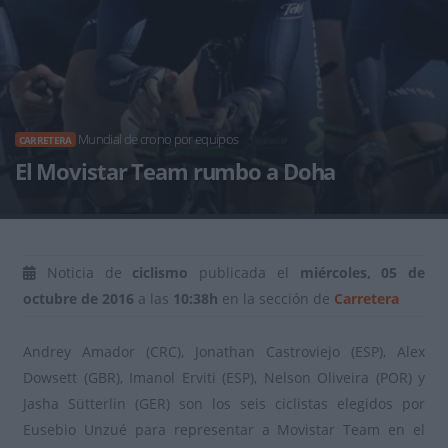
Mundial de crono por equipos
CARRETERA
El Movistar Team rumbo a Doha
Noticia de
ciclismo
publicada el
miércoles, 05 de
octubre de 2016
a las
10:38h
en la sección de
Carretera
Andrey Amador (CRC), Jonathan Castroviejo (ESP), Alex
Dowsett (GBR), Imanol Erviti (ESP), Nelson Oliveira (POR) y
Jasha Sütterlin (GER) son los seis ciclistas elegidos por
Eusebio Unzué para representar a Movistar Team en el