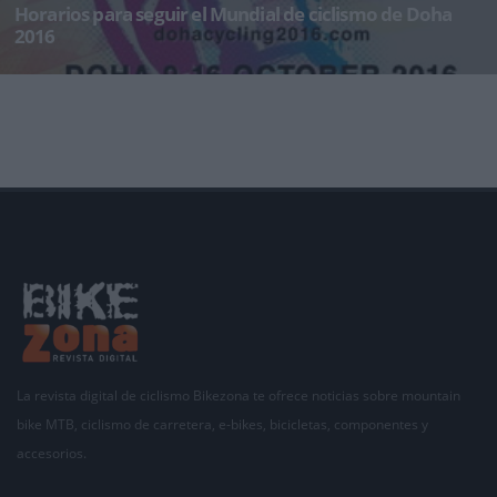
Horarios para seguir el Mundial de ciclismo de Doha
2016
Los Campeonatos del mundo de ciclismo en carretera de 2016 en Doha, Catar,
permanecerán en la h
La revista digital de ciclismo Bikezona te ofrece noticias sobre mountain
bike MTB, ciclismo de carretera, e-bikes, bicicletas, componentes y
accesorios.