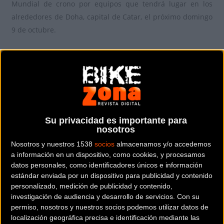
Mundial de crono por equipos que tendrá lugar en los
alrededores de Doha, capital de Catar, el próximo domingo
9 de octubre.
El conjunto telefónico se enfrentará a un recorrido
totalmente plano, más acorde a especialistas puros que a
hombres completos como los azules, de 40 km entre el
complejo deportivo de Lusail y The Pearl.
Su privacidad es importante para
nosotros
Los azules, que estarán dirigidos por el propio Unzué y por
Nosotros y nuestros 1538
socios
almacenamos y/o accedemos
José Luis Arrieta, confían en acercarse a la medalla de
a información en un dispositivo, como cookies, y procesamos
bronce ya lograda hace trece meses en Richmond. Con
datos personales, como identificadores únicos e información
estándar enviada por un dispositivo para publicidad y contenido
anterioridad, habían finalizado sextos en dos ocasiones
personalizado, medición de publicidad y contenido,
(Ponferrada 2014 y Valkenburg 2012) y décimos, en
investigación de audiencia y desarrollo de servicios.
Con su
Florencia 2013.
permiso, nosotros y nuestros socios podemos utilizar datos de
localización geográfica precisa e identificación mediante las