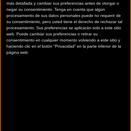
más detallada y cambiar sus preferencias antes de otorgar o
negar su consentimiento.
Tenga en cuenta que algún
Comentarios de la Noticia
procesamiento de sus datos personales puede no requerir de
su consentimiento, pero usted tiene el derecho de rechazar tal
procesamiento. Sus preferencias se aplicarán solo a este sitio
web. Puede cambiar sus preferencias o retirar su
Noticias sin comentarios. ¡Ya puedes escribir el
consentimiento en cualquier momento volviendo a este sitio y
tuyo!
haciendo clic en el botón "Privacidad" en la parte inferior de la
página web.
Para participar en los
debates tienes que estar
registrado
en Bikezona
Si ya lo estás puedes ir a:
Iniciar Sesión