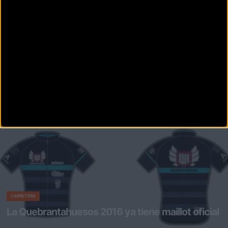
QUEBRANTAHUESOS. Si te apasiona la bici seguro que alguna v
CARRETERA
Energy Vitalité 4: La energía natural para la
Quebrantahuesos
Energy Vitalité 4 de Laboratorios Forté Pharma se acaba de
incorporar a la Quebrantahues
CARRETERA
La Quebrantahuesos 2016 ya tiene maillot oficial