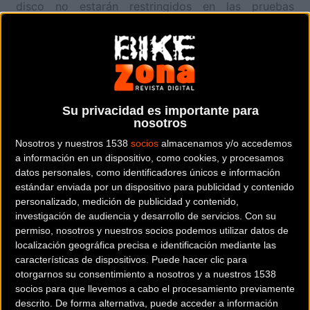
disco no estarán restringidos en las pruebas
federadas no competitivas, como es el caso de la
QH la cual en un primer momento había decidido
prescindir de ellos.
Por este motivo, si no hay un nuevo comunicado por
parte de la RFEC, estarán permitidos el 18 de junio.
Su privacidad es importante para
nosotros
Nosotros y nuestros 1538
socios
almacenamos y/o accedemos
a información en un dispositivo, como cookies, y procesamos
datos personales, como identificadores únicos e información
Más info. de este evento
estándar enviada por un dispositivo para publicidad y contenido
XXVI QUEBRATAHUESOS GRAN FONDO 2016
personalizado, medición de publicidad y contenido,
investigación de audiencia y desarrollo de servicios.
Con su
Se celebra el
18/06/2016
permiso, nosotros y nuestros socios podemos utilizar datos de
La mítica prueba ciclodeportiva
localización geográfica precisa e identificación mediante las
ChainReactionCycles.com Quebrantahuesos, que
características de dispositivos. Puede hacer clic para
celebrará este año su 26ª edición, tendrá l
... [+]
otorgarnos su consentimiento a nosotros y a nuestros 1538
socios para que llevemos a cabo el procesamiento previamente
descrito. De forma alternativa, puede acceder a información