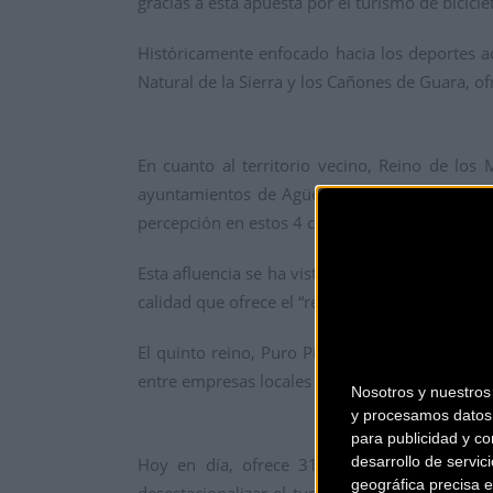
gracias a esta apuesta por el turismo de bicicl
Históricamente enfocado hacia los deportes ac
Natural de la Sierra y los Cañones de Guara, of
En cuanto al territorio vecino, Reino de los 
ayuntamientos de Agüero, Alcalá de Gurrea, A
percepción en estos 4 casi cuatro años es de un
Esta afluencia se ha visto aumentada, especialm
calidad que ofrece el “reino” más meridiona
El quinto reino, Puro Pirineo, el más alpino 
entre empresas locales y los ayuntamientos de
Nosotros y nuestro
y procesamos datos 
para publicidad y co
desarrollo de servici
Hoy en día, ofrece 31 rutas de todos los e
geográfica precisa e