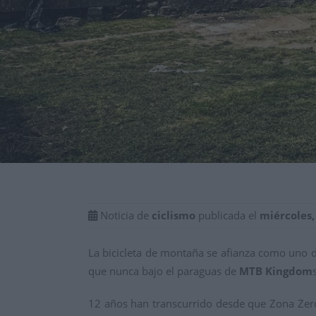
Noticia de
ciclismo
publicada el
miércoles,
La bicicleta de montaña se afianza como uno d
que nunca bajo el paraguas de
MTB Kingdom
12 años han transcurrido desde que Zona Zero