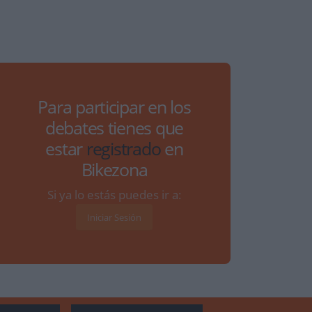
Para participar en los
debates tienes que
estar
registrado
en
Bikezona
Si ya lo estás puedes ir a:
Iniciar Sesión