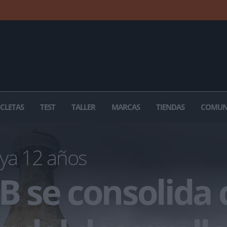
ICLETAS
TEST
TALLER
MARCAS
TIENDAS
COMUN
ya 12 años
B se consolida