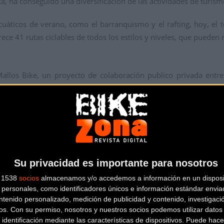
eta, ha conseguido una diversificación de las actividades de turism
uáticos de verano, como el barranquismo y el rafting, hoy, el te
rece 41 rutas ciclables de todos los estilos y niveles, que pueden
Mallos Bike, un proyecto de colaboración publico privada entre
yerbe, Biscarrués, La Sotonera, Las Peñas de Riglos, Lupiñen y 
 incremento claro de cicloturistas en el territorio.
ente, durante el otoño, el invierno y la primavera, las mejores é
l de los que componen MTB Kingdoms.
del quinteto, situado en el Valle de Benasque, nació en 2014 co
Su privacidad es importante para nosotros
l valle de Benasque, con ayuda de la Diputación Provincial de Hu
s 1538
socios
almacenamos y/o accedemos a información en un disposit
personales, como identificadores únicos e información estándar enviad
ntenido personalizado, medición de publicidad y contenido, investigaci
os.
Con su permiso, nosotros y nuestros socios podemos utilizar datos 
stilos de bicicleta de montaña, y su gran acogida en estos
 identificación mediante las características de dispositivos. Puede hacer