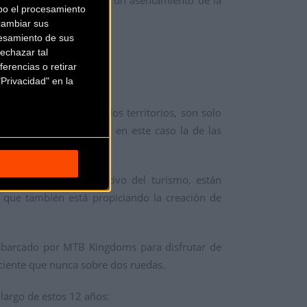
 MTB, que han favorecido un asentamiento de la
bo el procesamiento
cambiar sus
esamiento de sus
echazar tal
erencias o retirar
icicleta de montaña.
Privacidad" en la
s y la promoción de los territorios, son solo
amada España vaciada, en este caso la de las
te reparto más equitativo del turismo, están
 que también está propiciando la creación de
o abarcado por MTB Kingdoms para disfrutar de
nsciente que nunca sobre dos ruedas.
 largo de estos 12 años: