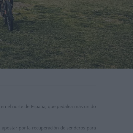
s en el norte de España, que pedalea más unido
 apostar por la recuperación de senderos para