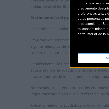
desestacionalizar el turismo, sino el surgimi
otorgarnos su conse
población en el territorio.
previamente descrit
preferencias antes 
Crecimiento local y proyección mundial
datos personales pu
procesamiento. Sus p
La fijación de la población es, sin duda, uno d
su consentimiento en
parte inferior de la
Empresas de remontes, guías especializados e
algunos ejemplos de cómo el
boom
por la B
comarcas del norte de Aragón, vean increment
M
Paralelamente, los sectores hoteleros y de 
apostando por la adaptación de sus instalac
nuevos puestos de trabajo fuera de temporad
No en vano, cada vez son más los visitantes 
largas estancias, en las que el disfrute del me
A este cometido ha ayudado, sin duda, la multi