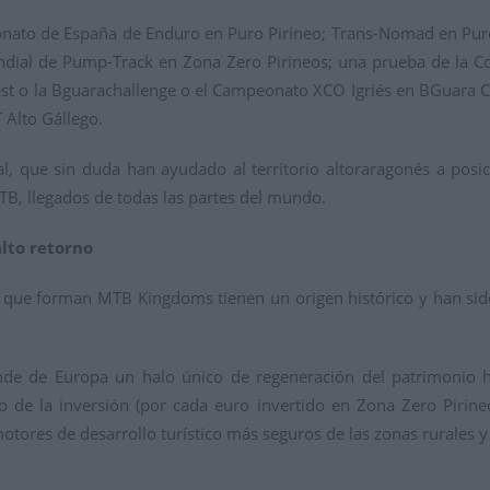
nato de España de Enduro en Puro Pirineo; Trans-Nomad en Puro 
ndial de Pump-Track en Zona Zero Pirineos; una prueba de la C
st o la Bguarachallenge o el Campeonato XCO Igriés en BGuara Cyc
 Alto Gállego.
al, que sin duda han ayudado al territorio altoraragonés a posi
MTB, llegados de todas las partes del mundo.
lto retorno
ios que forman MTB Kingdoms tienen un origen histórico y han si
ande de Europa un halo único de regeneración del patrimonio 
no de la inversión (por cada euro invertido en Zona Zero Pirin
motores de desarrollo turístico más seguros de las zonas rurales