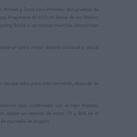
Pirineo y Zona Zero Pirineos; dos pruebas de
opa Aragonesa de XCO en Reino de los Mallos;
ling Rocks o las míticas marchas cicloturistas
cionarse como mejor destino nacional y actual
do recuperados para este cometido, después de
histórico que, combinado con el bajo impacto
eos, existe un retorno de entre 70 y 80€ en el
 y de montaña de Aragón.