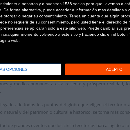
ento de varias empresas en la zona, relacionadas con el sector
ntimiento a nosotros y a nuestros 1538 socios para que llevemos a ca
o. De forma alternativa, puede acceder a información más detallada y 
de otorgar o negar su consentimiento.
Tenga en cuenta que algún proc
ede no requerir de su consentimiento, pero usted tiene el derecho de r
referencias se aplicarán solo a este sitio web. Puede cambiar sus pref
e los mayores beneficios de esta apuesta del alto Aragón por la b
 cualquier momento volviendo a este sitio y haciendo clic en el botón "
 página web.
n MTB o puestos de trabajo en el mantenimiento de los sendero
TT está consiguiendo que muchos núcleos de población de la ll
ada su población durante todo el año.
ÁS OPCIONES
ACEPTO
restauración, cada vez más conscientes de los beneficios de es
iones y medios humanos a esta reciente y próspera realidad, lo
a.
llegados de todos los puntos del globo que eligen el territori
dio natural y del patrimonio cultural e histórico, se torna más co
tud de grandes eventos que los cinco territorios han acogido a lo