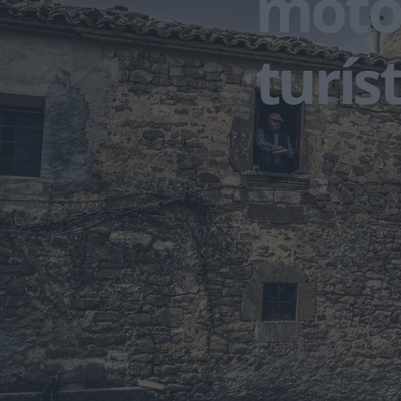
motor
turís