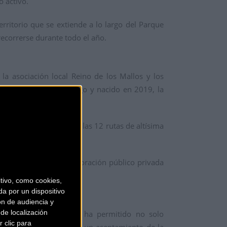
o activo.
rritorio que se extiende a lo largo del Parque
 recorrerse durante todo el año.
 la asociación local Reino de los Mallos y los
Santa Eulalia de Gállego y nacido en 2019, la
pocas para disfrutar de las 12 rutas de altísima
mo un proyecto de colaboración público privada
esca.
ivo, como cookies,
a por un dispositivo
ón de audiencia y
de localización
 9 años de trayectoria ha permitido no solo
 clic para