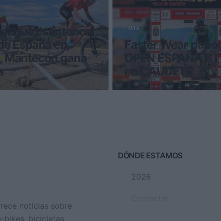
dríguez sentencia
MTB
de España en
Faster Wear patro
, Mantecón gana
OPEN ESPAÑA BT
a
en CAUDETE
ño consecutivo, el biker
Después de varios años, 
 adjudicado el título de
vuelve a estar en lo más alt
 Open de Es
Mountain Bike con la orga
DÓNDE ESTAMOS
2026
Contactar
frece noticias sobre
bikes, bicicletas,