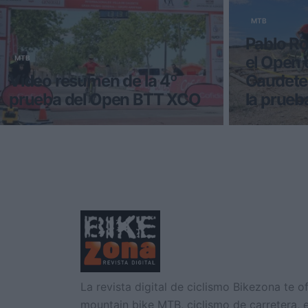
MTB
Pablo Ro
el Open 
MTB
Vídeo resumen de la 4º
Caudete
prueba del Open BTT XCO
la prueb
La localidad albaceteña de Caudete ha
Por tercer a
acogido con los brazos abiertos su
gallego se ha
inclusión en el calendario del Op
campeón del
La revista digital de ciclismo Bikezona te o
mountain bike MTB, ciclismo de carretera, e-