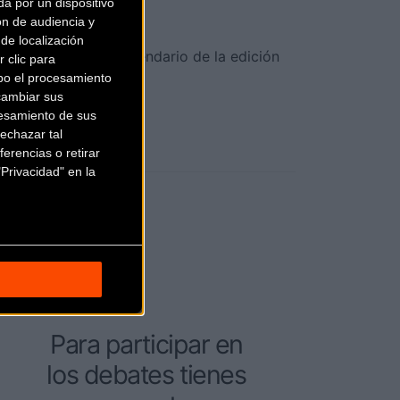
a por un dispositivo
ón de audiencia y
de localización
ue compondrán el calendario de la edición
 clic para
. [+]
bo el procesamiento
cambiar sus
esamiento de sus
echazar tal
erencias o retirar
Privacidad" en la
Para participar en
los debates tienes