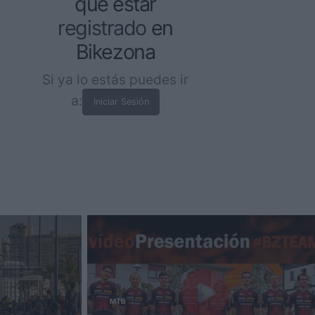
que estar
registrado
en
Bikezona
Si ya lo estás puedes ir
a:
Iniciar Sesión
artin
MTB