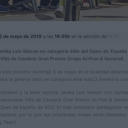
02 de mayo de 2019
a las
16:55h
en la sección de
MTB
Janika Loiv lideran en categoría élite del Open de Españ
es Villa de Caudete Gran Premio Grupo Arrfran & Generali.
 este próximo domingo 5 de mayo en la localidad albacete
uelta la general tanto en categoría elite-sub23 femenina co
ndraker) y la biker estonia Janika Loiv lideran con clari
rnacionales Villa de Caudete Gran Premio Arrfran & Gener
 Open de España de XCO. El más inmediato perseguidor en 
udete, por lo que sus principales rivales están llamados
g Team).