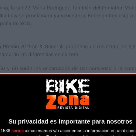
ina, la sub23 María Rodriguez, también del Primaflor-Mon
ika Loiv se proclamara ya vencedora. Entre ambos estará la
España de XCO.
n Premio Arrfran & Generali proponen un recorrido de 6,
arcarán las diferencias en carrera.
50 y 60 serán los encargados de dar comienzo a la compe
 harán lo propio a partir de las 10:15 horas. La carrera para
r cerrada la jornada de competición.
Su privacidad es importante para nosotros
Más info. de este evento
s 1538
socios
almacenamos y/o accedemos a información en un disposit