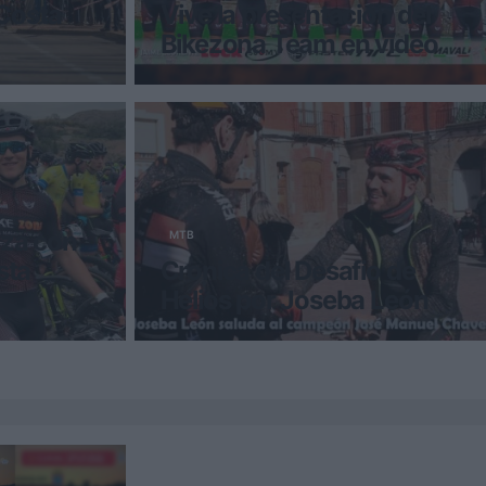
 Costa
Vive la presentación del
Bikezona Team en vídeo
an Benidorm
El Bikezona Team se presentó el
 han sido la
pasado fin de semana en el Hotel Loiu.
Los corredores se sometieron a la
inevitab
za con
MTB
sta
Cronica del Desafio de
Helios por Joseba León
n la Costa
Su título es El Desafío de Helios, pero el
la pareja
mundo lo conoce como el desafío de
er Urdaibai.
hielo. Porque eso es