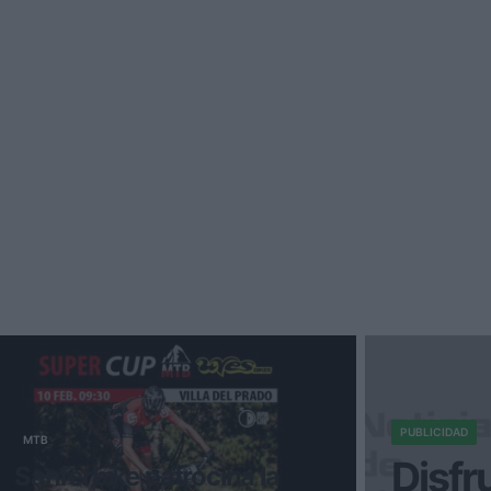
PUBLICIDAD
MTB
Disfr
Sanferbike patrocina la