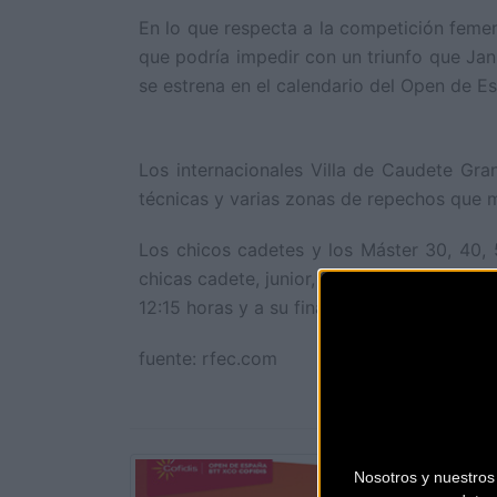
En lo que respecta a la competición femen
que podría impedir con un triunfo que Jan
se estrena en el calendario del Open de 
Los internacionales Villa de Caudete Gra
técnicas y varias zonas de repechos que m
Los chicos cadetes y los Máster 30, 40, 
chicas cadete, junior, élite-sub23 y Máster
12:15 horas y a su finalización se dará po
fuente: rfec.com
Nosotros y nuestro