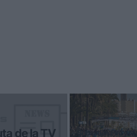
MTB
uta de la TV
Sebastien Fini y M