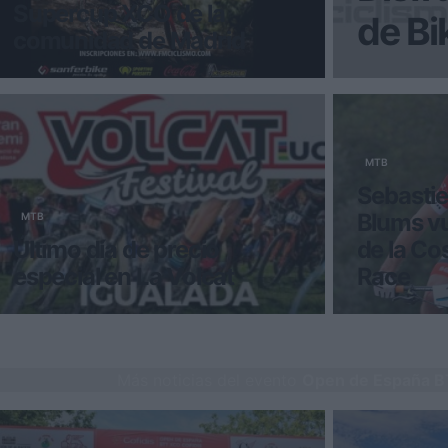
Supercup XCO de la
de B
comunidad de Madrid
La primera prueba comienza este
¡Alégrate el
domingo 10 de febrero en Villa del
Prado La nueva SuperCup MTB
UvesBikes es una c
MTB
Sebastie
Blums vu
MTB
Último día de precio
de la Co
especial en La Volcat
Race
Las pruebas por etapas de BTT se van
El 5o aniver
acercando en el calendario y en una
Bike Race ya
semana se cierra el plazo para a
recorridos 
Más noticias del evento
Open de España B