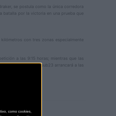
draker, se postula como la única corredora
 batalla por la victoria en una prueba que
6 kilómetros con tres zonas especialmente
tición a las 9:15 horas; mientras que las
 chicos junior y élite-sub23 arrancará a las
ivo, como cookies,