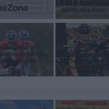
Blums se llevan la
ikeZona
Blanca Bike Race
 día con BikeZonaTV!
Los 60 kilómetros que uní
con el centro de Villajoyosa
traca final a 4 días
n Fini y Martin
MTB
elan en la primera
El BZTeam comien
sta Blanca Bike
un Top30 en la Co
Blanca Bike Race
sario de la Costa Blanca
Debuto el BikeZona Team e
 es una realidad. 5 años de
Blanca Bike Race 2019 con 
de ensueño en un p
formada por Jon Tena y Asi
TT XCO Cofidis Caudete 2019
Un debut