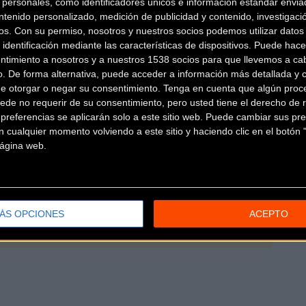
personales, como identificadores únicos e información estándar enviad
OPEN DE ESPAÑA BTT XCO COFIDIS CAUDETE 2019
ntenido personalizado, medición de publicidad y contenido, investigaci
Se celebra el
05/05/2019
os.
Con su permiso, nosotros y nuestros socios podemos utilizar datos 
Ya se conocen de forma oficial las cinco pruebas q
 identificación mediante las características de dispositivos. Puede hacer
2019 del Open de España de BTT XCO. El circuito
..
ntimiento a nosotros y a nuestros 1538 socios para que llevemos a ca
o. De forma alternativa, puede acceder a información más detallada y 
de otorgar o negar su consentimiento.
Tenga en cuenta que algún proc
ede no requerir de su consentimiento, pero usted tiene el derecho de r
referencias se aplicarán solo a este sitio web. Puede cambiar sus pref
 cualquier momento volviendo a este sitio y haciendo clic en el botón "
 página web.
icia
ÁS OPCIONES
ACEPTO
ibir el tuyo!