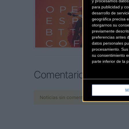
y procesamos datos 
para publicidad y co
desarrollo de servici
geográfica precisa e
otorgarnos su conse
previamente descrit
preferencias antes 
datos personales pu
procesamiento. Sus p
su consentimiento en
parte inferior de la
Comentarios de la Not
M
Noticias sin comentarios. ¡Ya puedes escr