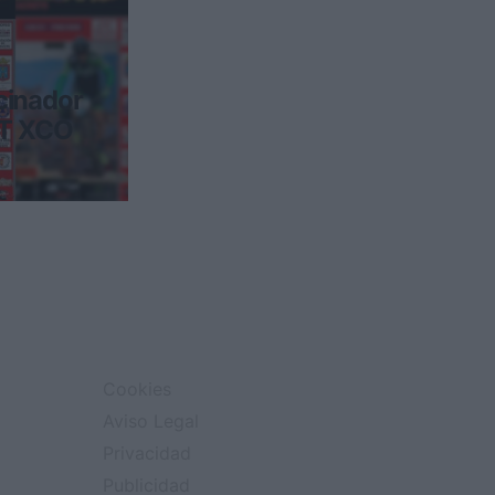
cinador
T XCO
Caudete
o del
nizaci&o
Cookies
Aviso Legal
Privacidad
Publicidad