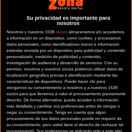
09:53h
en la sección de
MTB
Tras la disputa hoy de las pruebas de XCE –sin representantes
Su privacidad es importante para
nosotros
españoles-, hoy llega el debut para la selección nacional en el
Mundial de BTT de Nove Mesto na Morave (Chequia), en el team
Nosotros y nuestros 1538
socios
almacenamos y/o accedemos
a información en un dispositivo, como cookies, y procesamos
relay a partir de las 18:00, con un equipo formado por el sub23
datos personales, como identificadores únicos e información
Josep Durán, el junior Jofre Cullell, la fémina Magda Durán y el élite
estándar enviada por un dispositivo para publicidad y contenido
Carlos Coloma, que competirán en este orden.
personalizado, medición de publicidad y contenido,
investigación de audiencia y desarrollo de servicios.
Con su
permiso, nosotros y nuestros socios podemos utilizar datos de
localización geográfica precisa e identificación mediante las
características de dispositivos. Puede hacer clic para
Se trata del mismo equipo que compitió en el Europeo de Suecia,
otorgarnos su consentimiento a nosotros y a nuestros 1538
con la entrada de la junior Magda Durán. La catalana ha brillado
socios para que llevemos a cabo el procesamiento previamente
siempre a nivel nacional en las cronos a una vuelta y en un circuito
descrito. De forma alternativa, puede acceder a información
como el de Nove Mesto puede hacerlo bastante bien. Además, de
más detallada y cambiar sus preferencias antes de otorgar o
esta forma Rocío Martín aprovecha una jornada más de
negar su consentimiento.
Tenga en cuenta que algún
procesamiento de sus datos personales puede no requerir de
recuperación tras haber competido el domingo en el Mundial de
su consentimiento, pero usted tiene el derecho de rechazar tal
XCO.
procesamiento. Sus preferencias se aplicarán solo a este sitio