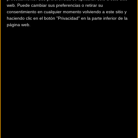
web. Puede cambiar sus preferencias o retirar su
consentimiento en cualquier momento volviendo a este sitio y
haciendo clic en el botón "Privacidad" en la parte inferior de la
página web.
La selección ya ha entrenado en un circuito habitual en la Copa del
Mundo, y que nos desgrana Pablo Rodríguez, perfecto conocedor
del mismo aunque no será de la partida mañana. “Es el sexto año
que compito, y el recorrido es muy similar al de años anteriores. La
diferencia es que cada año más roto, más levantado, con más raíces
y más zonas técnicas, por lo que hay que elegir muy bien el
material. Es un circuito muy rápido, pero rompepiernas, con dos
subidas cortas en el que cuesta hacer diferencias”. El gallego de
MMR considera que “tenemos un equipo bastante majo, muy
igualado y que creo que lo puede hacer bien, si tenemos en cuenta
ese sexto puesto del Europeo”.