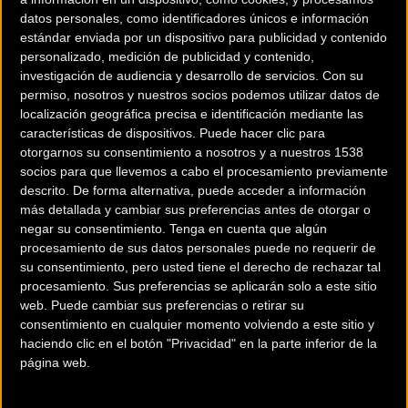
:Gracias al canal de youtube de la UCI lo podremos ver en
datos personales, como identificadores únicos e información
directo. Solo tienes que pinchar en el vídeo a partir de las
estándar enviada por un dispositivo para publicidad y contenido
17:30h.
personalizado, medición de publicidad y contenido,
investigación de audiencia y desarrollo de servicios.
Con su
permiso, nosotros y nuestros socios podemos utilizar datos de
localización geográfica precisa e identificación mediante las
características de dispositivos. Puede hacer clic para
otorgarnos su consentimiento a nosotros y a nuestros 1538
socios para que llevemos a cabo el procesamiento previamente
descrito. De forma alternativa, puede acceder a información
más detallada y cambiar sus preferencias antes de otorgar o
negar su consentimiento.
Tenga en cuenta que algún
procesamiento de sus datos personales puede no requerir de
su consentimiento, pero usted tiene el derecho de rechazar tal
procesamiento. Sus preferencias se aplicarán solo a este sitio
web. Puede cambiar sus preferencias o retirar su
consentimiento en cualquier momento volviendo a este sitio y
haciendo clic en el botón "Privacidad" en la parte inferior de la
página web.