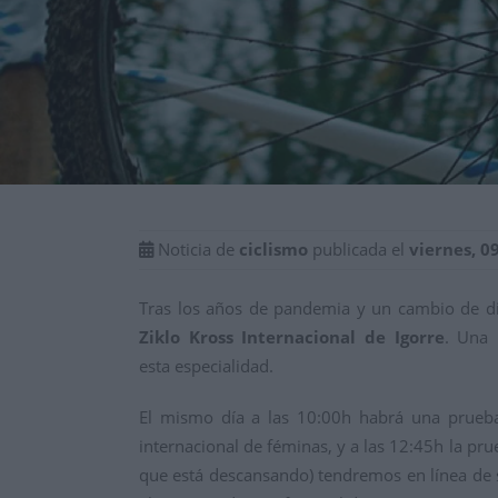
Noticia de
ciclismo
publicada el
viernes, 0
Tras los años de pandemia y un cambio de dir
Ziklo Kross Internacional de Igorre
. Una
esta
especialidad.
E
l mismo dí
a a las 10:00h habrá
una prueba
internacional de féminas, y a las 12:45h la pr
que está descansando) tend
remos en línea de 