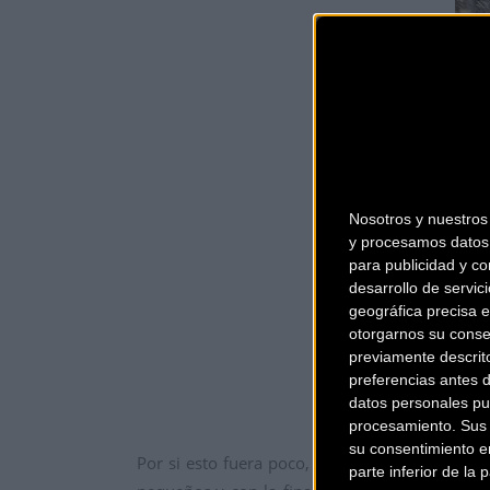
Nosotros y nuestro
y procesamos datos 
para publicidad y co
desarrollo de servici
geográfica precisa e
otorgarnos su conse
previamente descrit
preferencias antes 
datos personales pu
procesamiento. Sus p
su consentimiento en
Por si esto fuera poco, y por primera vez en 
parte inferior de la