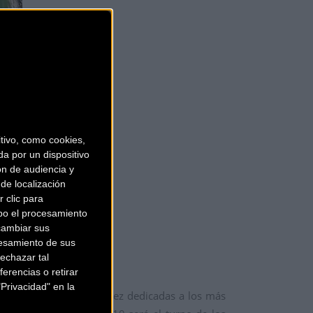
ivo, como cookies,
a por un dispositivo
ón de audiencia y
de localización
 clic para
bo el procesamiento
cambiar sus
esamiento de sus
echazar tal
erencias o retirar
Privacidad" en la
n habrá carreras, esta vez dedicadas a los más