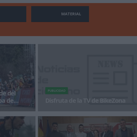
MATERIAL
PUBLICIDAD
de del
pa de
Disfruta de la TV de BikeZona
nato de Europa
¡Alégrate el día con BikeZonaTV!
continúa