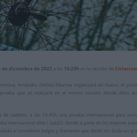
9 de diciembre de 2022
a las
10:23h
en la sección de
Ciclocros
ectiva, Arratiako Ziklista Elkartea organizará de nuevo,
el pr
ó
x
 prueba
que se realizará en el mismo circuito donde años a
 de cadetes, a las 10.45h una prueba i
nternacional para
juni
ueba
internacional élite / sub23, donde a parte de los mejores esp
salida a corredores belgas y frances
es que darán
sin duda un gr