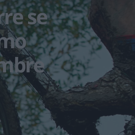
rre se
imo
embre