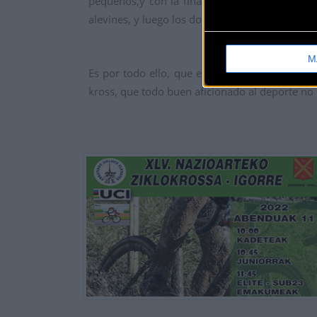
pequeños,
y con la final de la Txiki
-
Kopa
en
ju
alevines, y luego los dos platos f
uertes de la jo
M
Es por todo ello, que este fin de semana, ac
kross, que
todo buen aficionado al deporte
no 