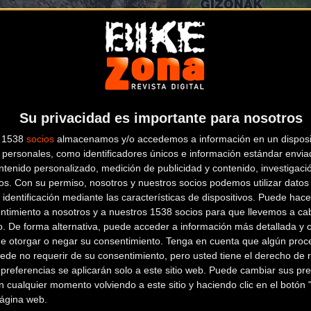
Su privacidad es importante para nosotros
s 1538
socios
almacenamos y/o accedemos a información en un disposit
personales, como identificadores únicos e información estándar enviad
ntenido personalizado, medición de publicidad y contenido, investigaci
os.
Con su permiso, nosotros y nuestros socios podemos utilizar datos 
 identificación mediante las características de dispositivos. Puede hacer
ntimiento a nosotros y a nuestros 1538 socios para que llevemos a ca
o. De forma alternativa, puede acceder a información más detallada y 
de otorgar o negar su consentimiento.
Tenga en cuenta que algún proc
ede no requerir de su consentimiento, pero usted tiene el derecho de r
referencias se aplicarán solo a este sitio web. Puede cambiar sus pref
 cualquier momento volviendo a este sitio y haciendo clic en el botón "
los 45 años de historia del
Ziklo kross Igorre
, el sábado
tambié
 página web.