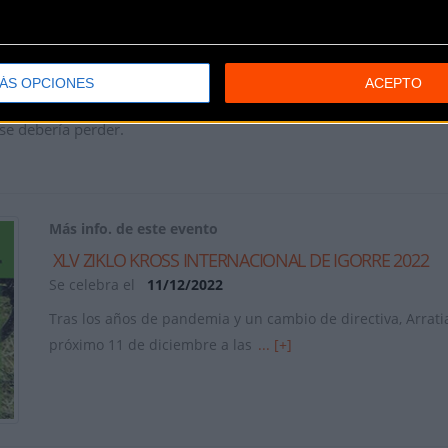
ego, empezarán los haurrak a las 10:30, los benjamines lo hará
rnada a las 11.45 las chicas infantiles y a las
12:15 los chicos infan
ÁS OPCIONES
ACEPTO
ompañados por el buen tiempo y con entrada gratuita,
volveremo
se debería perder.
Más info. de este evento
XLV ZIKLO KROSS INTERNACIONAL DE IGORRE 2022
Se celebra el
11/12/2022
Tras los años de pandemia y un cambio de directiva, Arratia
próximo 11 de diciembre a las
... [+]