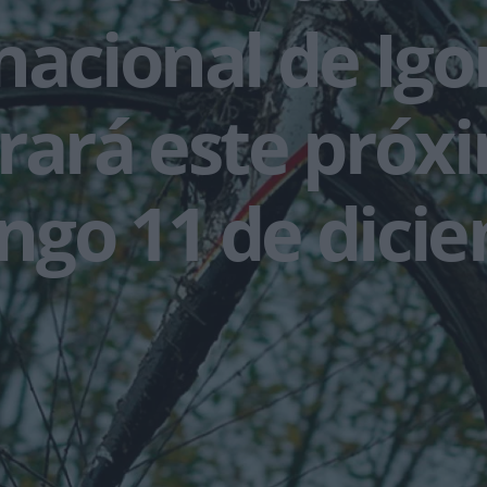
nacional de Igo
rará este próx
ngo 11 de dici