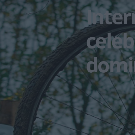
Inter
celeb
domi