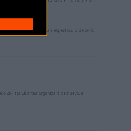
n a las 10:45, a las 11:10 será el turno
de los
tiles.
s a ver en Igorre un gran espectáculo de ziklo
ko Ziklista Elkartea organizará de nuevo, el