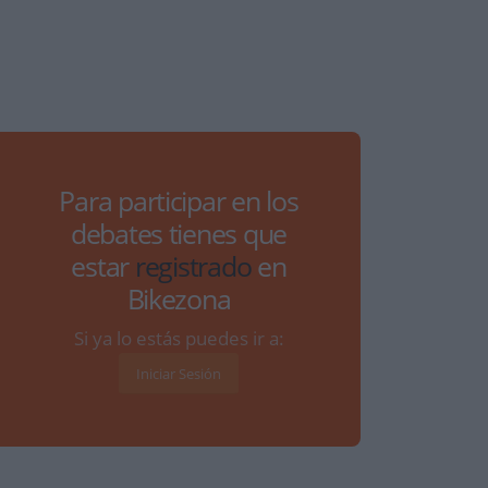
Para participar en los
debates tienes que
estar
registrado
en
Bikezona
Si ya lo estás puedes ir a:
Iniciar Sesión