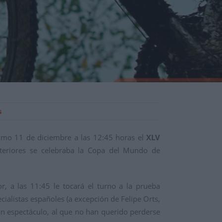
s
imo 11 de diciembre a las 12:45
horas el
XLV
nteriores se celebraba la Copa del Mundo de
or, a las 11:45 le tocará el turno a la prueba
eciali
stas españoles (a excepció
n de Felipe
Orts,
an es
pectáculo, al
que no han querido perderse