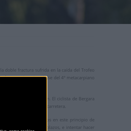
a doble fractura sufrida en la caída del Trofeo
le fractura de radio y base del 4º metacarpiano
 alcance de la lesión. El ciclista de Bergara
salir a entrenar en la carretera.
 y conseguir resultados en este principio de
 posible, acortar los plazos, e intentar hacer