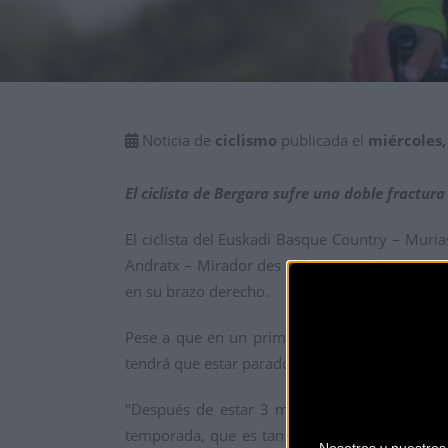
Noticia de
ciclismo
publicada el
miércoles,
El ciclista de Bergara sufre una doble fractur
El ciclista del Euskadi Basque Country – Muria
Andratx – Mirador des Colomer (Pollença), terc
en su brazo derecho.
Pese a que en un primer momento las pruebas 
tendrá que estar parado una semana, por culpa 
"Después de estar 3 meses parado el año pas
temporada, que es tan importante para nosotro