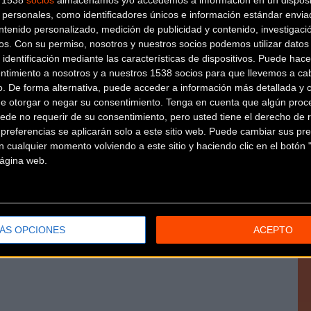
s 1538
socios
almacenamos y/o accedemos a información en un disposit
neko Lizarralde.
personales, como identificadores únicos e información estándar enviad
ntenido personalizado, medición de publicidad y contenido, investigaci
os.
Con su permiso, nosotros y nuestros socios podemos utilizar datos 
 identificación mediante las características de dispositivos. Puede hacer
n contratiempo, pues es importante poder contar con todos lo
ntimiento a nosotros y a nuestros 1538 socios para que llevemos a ca
o. De forma alternativa, puede acceder a información más detallada y 
de otorgar o negar su consentimiento.
Tenga en cuenta que algún proc
ede no requerir de su consentimiento, pero usted tiene el derecho de r
referencias se aplicarán solo a este sitio web. Puede cambiar sus pref
 cualquier momento volviendo a este sitio y haciendo clic en el botón "
 página web.
l tuyo!
ÁS OPCIONES
ACEPTO