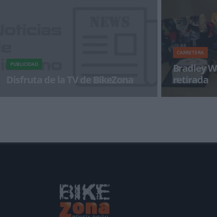
que se celebrará el
mucha m&
CARRETERA
PUBLICIDAD
Bradley W
Disfruta de la TV de BikeZona
retirada
¡Alégrate el día con BikeZonaTV!
A través de las
Bradley Wiggins
deportivas.