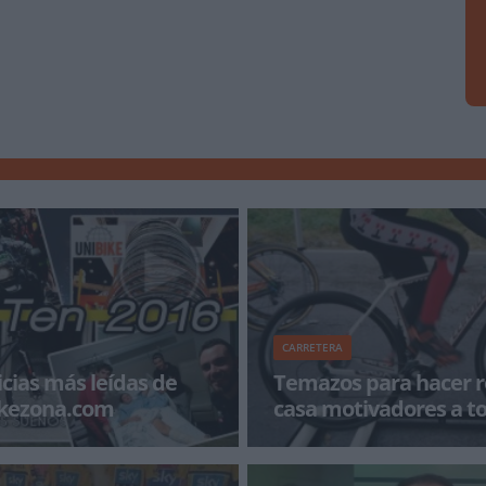
CARRETERA
icias más leídas de
Temazos para hacer ro
ikezona.com
casa motivadores a t
10 noticias más leídas en
Llega el invierno, los días cortos, 
en 2016. Nos vemos en 2017 con
frío. Para muchos ciclistas es ti