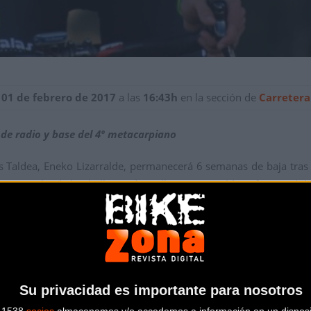
 01 de febrero de 2017
a las
16:43h
en la sección de
Carretera
a de radio y base del 4º metacarpiano
s Taldea, Eneko Lizarralde, permanecerá 6 semanas de baja tras l
era prueba de la Challenge de Mallorca. Lizarralde sufre una dob
descartaron fracturas, nuevas pruebas han revelado el verdadero
de los puntos de la rodilla, y hasta dentro de 6 semanas no podrá 
ado, este año tenía más ganas si cabe de hacer las cosas bien
Su privacidad es importante para nosotros
s. Ahora solo pienso en intentar llevar la recuperación lo mejor