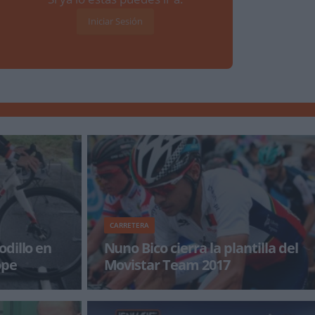
Iniciar Sesión
CARRETERA
dillo en
Nuno Bico cierra la plantilla del
ope
Movistar Team 2017
la lluvia y el
El prometedor ciclista portugués (22 años)
empo de largas
añade juventud y apuntala el proyecto de