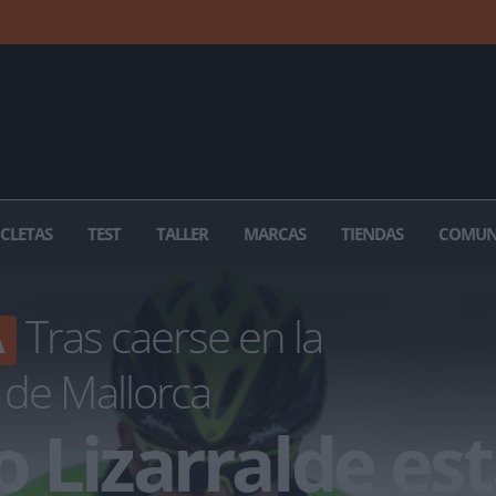
ICLETAS
TEST
TALLER
MARCAS
TIENDAS
COMUN
Tras caerse en la
A
 de Mallorca
 Lizarralde est