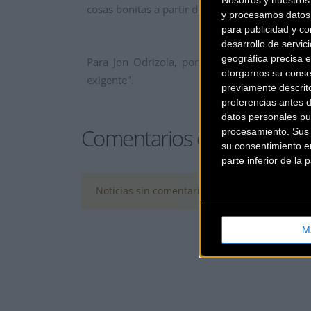
Nosotros y nuestro
cosas bonitas a partir de abril", ha declarado E
y procesamos datos 
para publicidad y co
desarrollo de servici
geográfica precisa e
Para Jon Odrizola, por su parte, "es un gra
otorgarnos su conse
exigente".
previamente descrit
preferencias antes 
datos personales pu
Comentarios de la Noticia
procesamiento. Sus p
su consentimiento en
parte inferior de la
Noticias sin comentarios. ¡Ya puedes escribir e
M