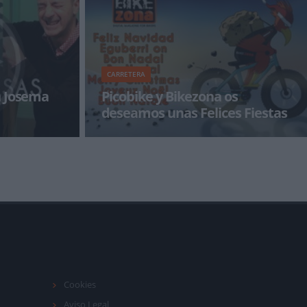
Eusebio Unzu&ea
CARRETERA
n Josema
Picobike y Bikezona os
deseamos unas Felices Fiestas
 hacemos
Desde BikeZona y CanalCiclismo, en estas
 pero a cambio
fechas tan señaladas, queremos transmitiros
c
nuestro más s
Cookies
Aviso Legal