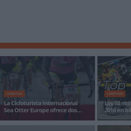
CARRETERA
CARRETERA
La Cicloturista Internacional
Las 10 not
Sea Otter Europe ofrece dos
2016 en b
recorridos
Ya están abiertas las inscripciones de la
Estas son las 
Cicloturista Internacional Sea Otter Europe,
bikezona.com 