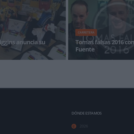
jornada
CARRETERA
iggins anuncia su
Tomas falsas 2016 co
Fuente
 redes sociales ha querido
Como cada año en bikezona no
 anunciar el final de su carrera
inocentadas el 28 de Diciembre
te ofrecemos una recopilaci&oa
DÓNDE ESTAMOS
2026