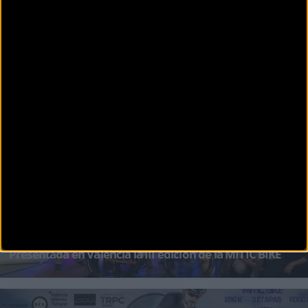
MTB
Finaliza la MITIC BIKE tras 3 etapas de MTB mítico entre
Valencia, Castellón y Teruel
La prueba arrancó desde la ciudad de las artes y las ciencias de Valencia por un circuito
urbano
MTB
Presentada en Valencia la III edición de la MITIC BIKE
El jueves 28 se presentó en el CUB de les Comarques de en la marina del puerto de Valencia
la III