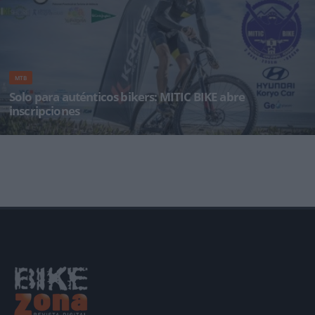
MTB
Solo para auténticos bikers: MITIC BIKE abre
inscripciones
La MITIC BIKE es prueba de ciclismo de montaña que arranca desde la ciudad de las ciencias
de Valencia pa