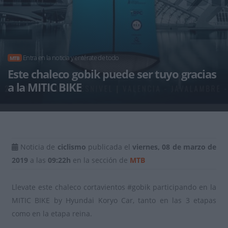
Entra en la noticia y entérate de todo
MTB
Este chaleco gobik puede ser tuyo gracias
a la MITIC BIKE
Noticia de
ciclismo
publicada el
viernes, 08 de marzo de
2019
a las
09:22h
en la sección de
MTB
Llevate este chaleco cortavientos
#
gobik
participando en la
MITIC BIKE by Hyundai Koryo Car, tanto en las 3 etapas
como en la etapa reina.