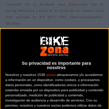
Comparte en tu facebook
esta publicación
con el
hastag
#
miticbike
y entra en el sorteo de un chaleco como
este, valorado en 45€ MITIC BIKE Valencia-Javalambre-
Alboraya.
En la Mitic Bike te esperan 290k , 6000m de desnivel y 3
etapas de puro MTB los días 10,11, y 12 de Mayo de 2019
Tienes toda la información en
miticbike.com
.
Su privacidad es importante para
nosotros
Sobre la Mitic Bike
Nosotros y nuestros 1538
socios
almacenamos y/o accedemos
a información en un dispositivo, como cookies, y procesamos
Desde el asfalto de Valencia hasta las dunas de la playa de
datos personales, como identificadores únicos e información
Alboraya, pasando por los neveros de Javalambre, los
estándar enviada por un dispositivo para publicidad y contenido
bosques arcillosos del altiplano de las Navas, los prados y
personalizado, medición de publicidad y contenido,
investigación de audiencia y desarrollo de servicios.
Con su
ríos del valle del Paraíso, el mar de cítricos del Camp del
permiso, nosotros y nuestros socios podemos utilizar datos de
Turia, el caótico y rocoso Barranco del Carraixet o el