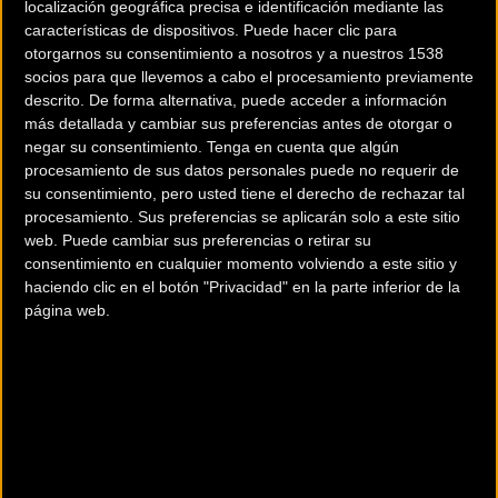
localización geográfica precisa e identificación mediante las
ordenado paisaje de la huerta de Valencia… tierra, arena,
características de dispositivos. Puede hacer clic para
nieve, arcilla… todo en el mismo fin de semana en 3 etapas,
otorgarnos su consentimiento a nosotros y a nuestros 1538
290k y +6000m.
socios para que llevemos a cabo el procesamiento previamente
descrito. De forma alternativa, puede acceder a información
El evento más mítico del año
más detallada y cambiar sus preferencias antes de otorgar o
negar su consentimiento.
Tenga en cuenta que algún
tendrá lugar los días 10,11,12 de
procesamiento de sus datos personales puede no requerir de
su consentimiento, pero usted tiene el derecho de rechazar tal
mayo. Tres etapas, 290km y
procesamiento. Sus preferencias se aplicarán solo a este sitio
web. Puede cambiar sus preferencias o retirar su
+6000 de desnivel acumulado.
consentimiento en cualquier momento volviendo a este sitio y
haciendo clic en el botón "Privacidad" en la parte inferior de la
página web.