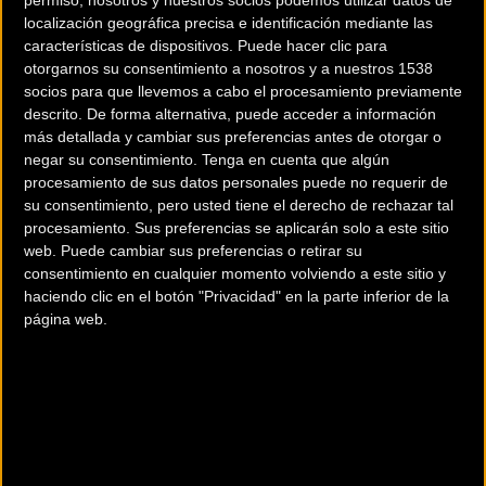
permiso, nosotros y nuestros socios podemos utilizar datos de
equipo, el doctor Ozcoidi, con un traumatismo en la
localización geográfica precisa e identificación mediante las
muñeca derecha y para descartar fracturas.
características de dispositivos. Puede hacer clic para
otorgarnos su consentimiento a nosotros y a nuestros 1538
socios para que llevemos a cabo el procesamiento previamente
La cuarta etapa une Vitoria-Gasteiz con Arrigorriaga, 163,6
descrito. De forma alternativa, puede acceder a información
kilómetros y cuatro altos puntuables, Las Campas (3ª, km
más detallada y cambiar sus preferencias antes de otorgar o
55,9), Garate (3ª, km 96,3), el muro de Bikotzgane (1ª, km
negar su consentimiento.
Tenga en cuenta que algún
procesamiento de sus datos personales puede no requerir de
126,8), con los cuatro últimos kilómetros casi al 10%, y
su consentimiento, pero usted tiene el derecho de rechazar tal
Zarátamo (3ª), a solo dos de meta.
procesamiento. Sus preferencias se aplicarán solo a este sitio
web. Puede cambiar sus preferencias o retirar su
Foto: Photo Gomez Sport
consentimiento en cualquier momento volviendo a este sitio y
haciendo clic en el botón "Privacidad" en la parte inferior de la
página web.
Más info. de este evento
59ª VUELTA CICLISTA AL PAIS VASCO 2019
Se celebra del
08/04/2019
al
13/04/2019