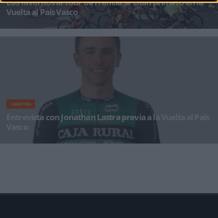
Los favoritos al Tour de Francia se citan primero en la
Vuelta al País Vasco
Con un recorrido de 783,7 kilómetros, algo más corto que en ediciones anteriores, pero que
destila el mism
CARRETERA
Entrevista con Jonathan Lastra previa a la Vuelta al País
Vasco
Jonathan Lastra (1993, Caja Rural-RGA) afronta meses importantes e ilusionantes en abril y
mayo, para empezar con e