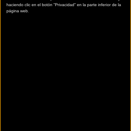
bien en las etapas más duras".
haciendo clic en el botón "Privacidad" en la parte inferior de la
página web.
Un prólogo vespertino abre la carrera. El terreno sinuoso y
de cotas se multiplica en las dos últimas jornadas, las más
duras y que terminan cuesta arriba. Las bonificaciones son
de 10, 6 y 4 segundos en meta y de 3, 2 y 1 en los sprints
intermedios. La participación es de 17 equipos, con 13
escuadras Profesional Continentales.
Recorrido:
Miércoles 5 junio. Prólogo: Luxembourg Ville - Luxembourg
Ville, 2,1 km
Jueves 6 junio. Etapa 1: Luxembourg Ville - Bascharage,
191,3 km
Viernes 7 junio. Etapa 2: Steinfort - Rosport, 168,6 km
Sábado 8 junio. Etapa 3: Mondorf - Diekirch, 178,7 km
Domingo 9 junio. Etapa 4: Mersch - Luxembourg Ville, 176
km