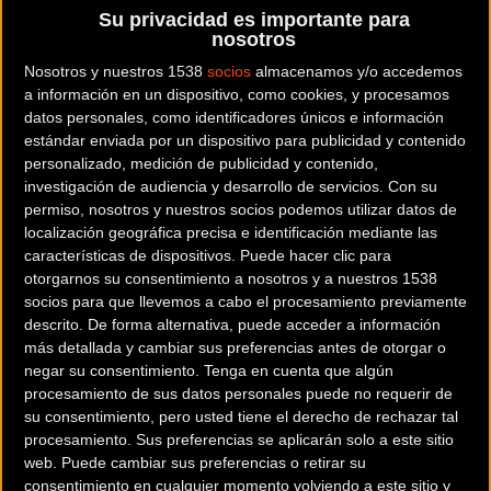
Sáez
son los siete corredores en liza.
Su privacidad es importante para
nosotros
Bajo la dirección de Rubén Pérez, la formación vasca
Nosotros y nuestros 1538
socios
almacenamos y/o accedemos
presenta un bloque competitivo en una carrera en la que
a información en un dispositivo, como cookies, y procesamos
datos personales, como identificadores únicos e información
ya brilló el año pasado. El objetivo es como siempre lograr
estándar enviada por un dispositivo para publicidad y contenido
un triunfo de etapa y alcanzar un buen puesto en la
personalizado, medición de publicidad y contenido,
clasificación general.
investigación de audiencia y desarrollo de servicios.
Con su
permiso, nosotros y nuestros socios podemos utilizar datos de
localización geográfica precisa e identificación mediante las
Enrique Sanz:
"Tengo ambición y ganas cara al Tour de
características de dispositivos. Puede hacer clic para
Luxemburgo ya que el año pasado me quedé cerca de
otorgarnos su consentimiento a nosotros y a nuestros 1538
hacerlo bien en un sprint, y son llegadas y un recorrido
socios para que llevemos a cabo el procesamiento previamente
muy propicios para mis características. He intentado
descrito. De forma alternativa, puede acceder a información
más detallada y cambiar sus preferencias antes de otorgar o
alargar el estado de forma para conseguir un buen
negar su consentimiento.
Tenga en cuenta que algún
resultado antes del parón que haré después de esta
procesamiento de sus datos personales puede no requerir de
carrera. El equipo está con ganas de seguir haciéndolo
su consentimiento, pero usted tiene el derecho de rechazar tal
bien, tanto conmigo como con algún otro compañero como
procesamiento. Sus preferencias se aplicarán solo a este sitio
Óscar (Rodríguez) o Héctor (Sáez) que lo pueden hacer muy
web. Puede cambiar sus preferencias o retirar su
consentimiento en cualquier momento volviendo a este sitio y