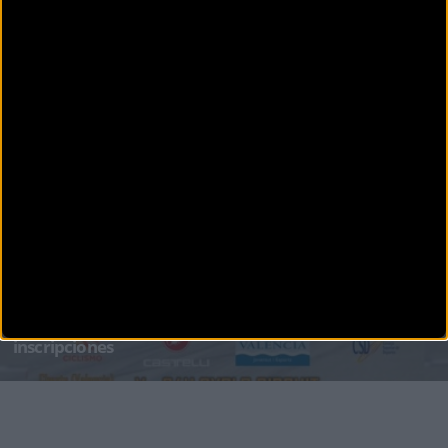
PUBLICIDAD
Disfruta de la TV de
BikeZona
¡Alégrate el día con BikeZonaTV!
CARRETERA
El Campeonato de España de Ultrafondo 24 horas abre
inscripciones
Las 24 horas Cyclo Circuit, que se celebrarán en el Circuito Ricardo Tormo de Cheste, realizó
la apertur