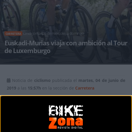
Cinco jornadas de miércoles a domingo
CARRETERA
Euskadi-Murias viaja con ambición al Tour
de Luxemburgo
Noticia de
ciclismo
publicada el
martes, 04 de junio de
2019
a las
15:57h
en la sección de
Carretera
El Euskadi-Murias disputa esta semana el Tour de
Luxemburgo (2.HC), en cinco jornadas de miércoles a
domingo.
Gari Bravo, Mario González, Beñat Intxausti,
Óscar Rodríguez, Sergio Rodríguez, Enrique Sanz y Héctor