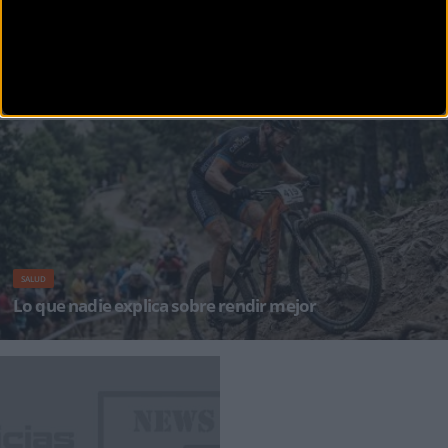
SALUD
Qué es el FTP y por qué este indicador se ha convertido
en la referencia del rendimiento ciclista
La transformación digital del ciclismo ha cambiado radicalmente la forma en que los atletas
entrenan, compiten y
SALUD
Lo que nadie explica sobre rendir mejor
La combinación de 600 mg de nitratos y 6.000 mg de citrulina activa las dos vías de
producción de &