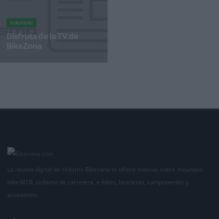
PUBLICIDAD
Disfruta de la TV de
BikeZona
¡Alégrate el día con BikeZonaTV!
La revista digital de ciclismo Bikezona te ofrece noticias sobre mountain
bike MTB, ciclismo de carretera, e-bikes, bicicletas, componentes y
accesorios.