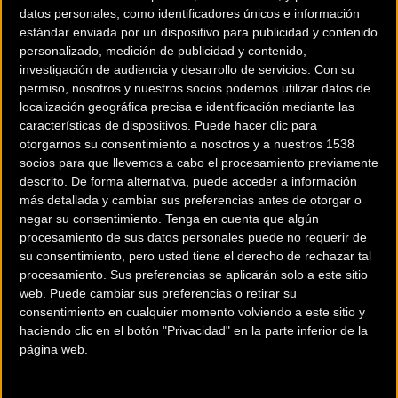
inevitablemente la aparición de fatiga y
recuperación muscular
datos personales, como identificadores únicos e información
para ciclistas
. En este escenario de alta intensidad, la marca Daga
estándar enviada por un dispositivo para publicidad y contenido
presenta su gama de soluciones basadas en la termoterapia como
personalizado, medición de publicidad y contenido,
investigación de audiencia y desarrollo de servicios.
Con su
una herramienta fundamental dentro de la rutina de cuidado
permiso, nosotros y nuestros socios podemos utilizar datos de
posterior al esfuerzo, ayudando a relajar los principales grupos
localización geográfica precisa e identificación mediante las
musculares y a optimizar los tiempos de descanso.
características de dispositivos. Puede hacer clic para
otorgarnos su consentimiento a nosotros y a nuestros 1538
Lumbares: el punto crítico del
socios para que llevemos a cabo el procesamiento previamente
esfuerzo sobre el sillín
descrito. De forma alternativa, puede acceder a información
más detallada y cambiar sus preferencias antes de otorgar o
negar su consentimiento.
Tenga en cuenta que algún
La postura acoplada sobre la bicicleta obliga a mantener una
procesamiento de sus datos personales puede no requerir de
flexión de tronco prolongada que sobrecarga de forma notable la
su consentimiento, pero usted tiene el derecho de rechazar tal
zona baja de la espalda. Las
lumbares en el ciclismo
soportan
procesamiento. Sus preferencias se aplicarán solo a este sitio
web. Puede cambiar sus preferencias o retirar su
una tensión constante, agravada por las vibraciones del terreno y
consentimiento en cualquier momento volviendo a este sitio y
los ascensos exigentes donde se ejerce mayor fuerza en el pedaleo.
haciendo clic en el botón "Privacidad" en la parte inferior de la
página web.
Para solucionar este problema específico, la almohadilla Daga