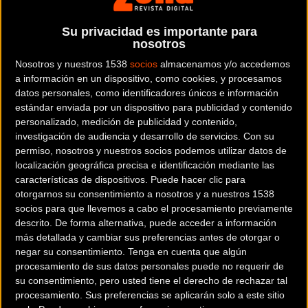
Noticia de
ciclismo
publicada el
viernes, 08 de mayo de 2020
a
las
08:57h
en la sección de
Urban
Su privacidad es importante para
nosotros
Los países europeos quieren potenciar el uso de la bicicleta en los
Nosotros y nuestros 1538
socios
almacenamos y/o accedemos
desplazamientos urbanos tras la crisis del Covid19. Pero cada uno
a información en un dispositivo, como cookies, y procesamos
datos personales, como identificadores únicos e información
lo hace a su forma y sin una estrategia común. En España por
estándar enviada por un dispositivo para publicidad y contenido
ejemplo,
la ministra Teresa Ribera da consejos
y anima a incentivar
personalizado, medición de publicidad y contenido,
el uso de la bicicleta en las ciudades, pero sus comunicados de
investigación de audiencia y desarrollo de servicios.
Con su
momento se quedan en eso, palabras ya que el presupuesto
permiso, nosotros y nuestros socios podemos utilizar datos de
localización geográfica precisa e identificación mediante las
dedicado a la bicicleta desde el Ministerio de Transición Ecológica y
características de dispositivos. Puede hacer clic para
el Reto Demográfico parece ser cero.
otorgarnos su consentimiento a nosotros y a nuestros 1538
socios para que llevemos a cabo el procesamiento previamente
Mientras otros países aceleran el ritmo.
Francia
desbloqueba hace
descrito. De forma alternativa, puede acceder a información
unos días 20 millones de euros
para la bicicleta. Parte de ese dinero
más detallada y cambiar sus preferencias antes de otorgar o
negar su consentimiento.
Tenga en cuenta que algún
se dedicará a crear nuevos carriles bici y otra parte irá al bolsillo de
procesamiento de sus datos personales puede no requerir de
los franceses para reparar sus viejas bicicletas y ponerlas a punto
su consentimiento, pero usted tiene el derecho de rechazar tal
para rodar.
procesamiento. Sus preferencias se aplicarán solo a este sitio