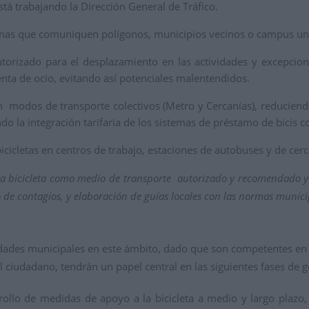
está trabajando la Dirección General de Tráfico.
nas que comuniquen polígonos, municipios vecinos o campus unive
autorizado para el desplazamiento en las actividades y excepcio
ta de ocio, evitando así potenciales malentendidos.
on modos de transporte colectivos (Metro y Cercanías), reduciendo
ando la integración tarifaria de los sistemas de préstamo de bicis c
cletas en centros de trabajo, estaciones de autobuses y de cerca
la bicicleta como medio de transporte autorizado y recomendado y
sgo de contagios, y elaboración de guías locales con las normas munici
ntidades municipales en este ámbito, dado que son competentes e
iudadano, tendrán un papel central en las siguientes fases de ge
ollo de medidas de apoyo a la bicicleta a medio y largo plazo, 