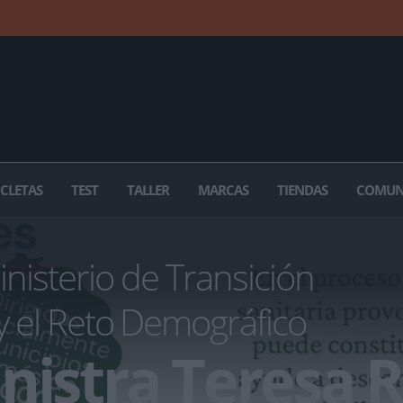
ICLETAS
TEST
TALLER
MARCAS
TIENDAS
COMUN
nisterio de Transición
y el Reto Demográfico
nistra Teresa 