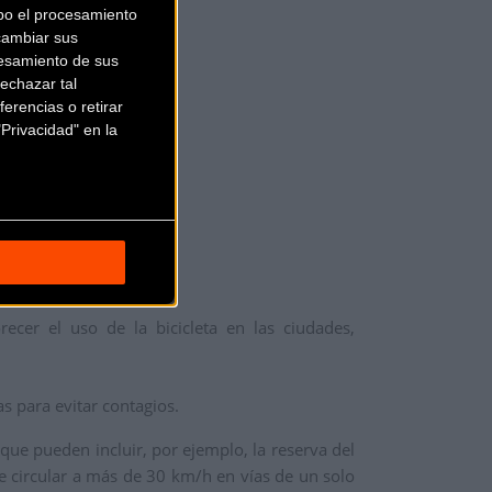
bo el procesamiento
cambiar sus
esamiento de sus
echazar tal
erencias o retirar
Privacidad" en la
cer el uso de la bicicleta en las ciudades,
as para evitar contagios.
 que pueden incluir, por ejemplo, la reserva del
 de circular a más de 30 km/h en vías de un solo