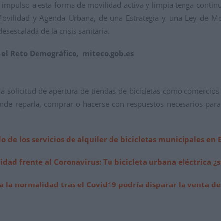
 el impulso a esta forma de movilidad activa y limpia tenga conti
 Movilidad y Agenda Urbana, de una Estrategia y una Ley de Mo
sescalada de la crisis sanitaria.
y el Reto Demográfico, miteco.gob.es
solicitud de apertura de tiendas de bicicletas como comercios 
onde reparla, comprar o hacerse con respuestos necesarios para 
o de los servicios de alquiler de bicicletas municipales en
idad frente al Coronavirus: Tu bicicleta urbana eléctrica ¿s
a la normalidad tras el Covid19 podría disparar la venta de