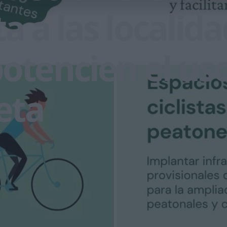
ta a las localid
otencien el uso
leta