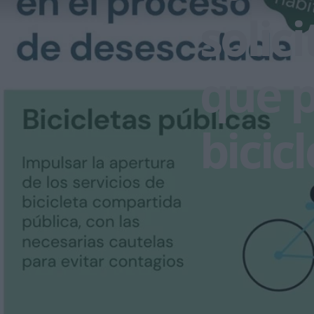
solici
que p
bicic