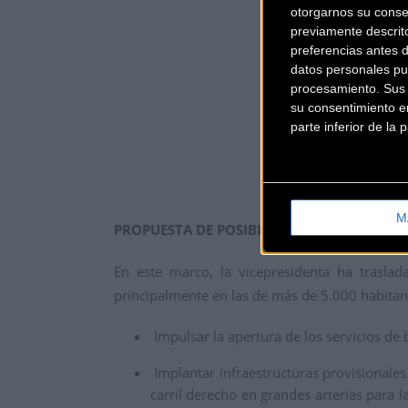
otorgarnos su conse
previamente descrit
preferencias antes 
datos personales pu
procesamiento. Sus p
su consentimiento en
parte inferior de la
M
PROPUESTA DE POSIBLES MEDIDAS
En este marco, la vicepresidenta ha trasla
principalmente en las de más de 5.000 habitant
Impulsar la apertura de los servicios de 
Implantar infraestructuras provisionales 
carril derecho en grandes arterias para l