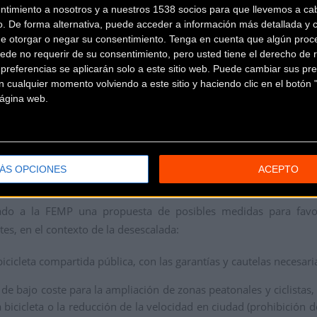
ntimiento a nosotros y a nuestros 1538 socios para que llevemos a ca
o. De forma alternativa, puede acceder a información más detallada y 
de otorgar o negar su consentimiento.
Tenga en cuenta que algún proc
ede no requerir de su consentimiento, pero usted tiene el derecho de r
referencias se aplicarán solo a este sitio web. Puede cambiar sus pref
 cualquier momento volviendo a este sitio y haciendo clic en el botón "
 página web.
ÁS OPCIONES
ACEPTO
dado a la FEMP una propuesta de posibles medidas para favore
es, en el contexto de la desescalada:
bicicleta compartida pública, con las garantías y cautelas necesari
de bajo coste para la ampliación de zonas peatonales y ciclistas,
a bicicleta o la reducción de la velocidad en ciudad (prohibición