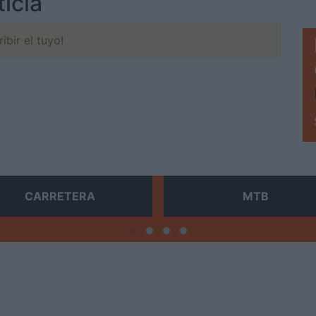
icia
ibir el tuyo!
CARRETERA
MTB