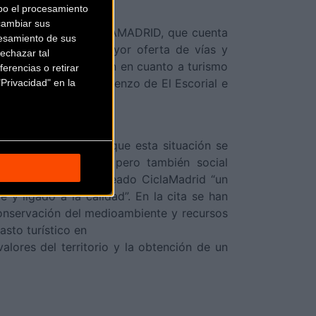
bo el procesamiento
cambiar sus
tral, el Gran Tour CICLAMADRID, que cuenta
esamiento de sus
ara constituir la mayor oferta de vías y
echazar tal
 apuesta de la región en cuanto a turismo
erencias o retirar
brado ayer en San Lorenzo de El Escorial e
Privacidad" en la
ositivos “pero para que esta situación se
ta medioambiental, pero también social
, la Comunidad ha creado CiclaMadrid “un
y ligado a la calidad”. En la cita se han
 conservación del medioambiente y recursos
gasto turístico en
alores del territorio y la obtención de un