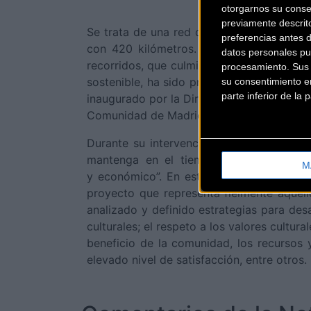
otorgarnos su conse
previamente descrit
Se trata de una red de rutas ciclables in
preferencias antes 
con 420 kilómetros. Además, una serie d
datos personales pu
recorridos, que culminarán su señalizaci
procesamiento. Sus p
sostenible, ha sido protagonista del III 
su consentimiento en
parte inferior de la
inaugurado por la Directora General de Tu
Comunidad de Madrid, Marta Blanco.
Durante su intervención, Blanco recordó 
mantenga en el tiempo es fundamental 
M
y económico”. En este sentido, la direc
proyecto que representa fielmente aquell
analizado y definido estrategias para des
culturales; el respeto a los valores cultura
beneficio de la comunidad, los recursos y
elevado nivel de satisfacción, entre otros.