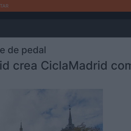
TAR
e de pedal
d crea CiclaMadrid com