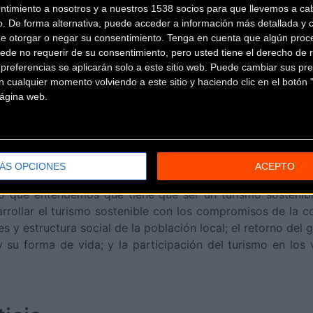
ntimiento a nosotros y a nuestros 1538 socios para que llevemos a ca
o. De forma alternativa, puede acceder a información más detallada y 
terconectadas y articuladas en torno a un gran anillo cen
de otorgar o negar su consentimiento.
Tenga en cuenta que algún proc
e corredores suman a la cartera otros 350 kilómetros p
ede no requerir de su consentimiento, pero usted tiene el derecho de r
ón en el primer semestre de 2018. CICLAMADRID, como gran
referencias se aplicarán solo a este sitio web. Puede cambiar sus pref
Foro de Turismo Sostenible de la Comunidad de Madrid cele
 cualquier momento volviendo a este sitio y haciendo clic en el botón "
 página web.
rismo de la
que los últimos datos de turismo de la región son muy p
que este turismo sea sostenible desde el punto de vis
ÁS OPCIONES
ACEPTO
tora general de Turismo destacó que, entre otras medidas
o que entendemos que tiene que ser un turismo sostenible 
arrollar el turismo sostenible con los compromisos de la
les y estructura social de la población local; el retorno del 
 su forma de vida; y la participación del turismo en los v