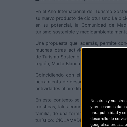
En el Año Internacional del Turismo Soste
su nuevo producto de cicloturismo La bicic
en su potencial, la Comunidad de Madr
turismo sostenible y medioambientalment
Una propuesta que, además, permite cono
muchas otras actividades, entre ellas 
de Turismo Sostenible de la Comunidad de 
región, Marta Blanco.
Coincidiendo con el Año Internacional 
herramienta de desarrollo sostenible en lo
actividades al aire libre, complementado c
En este contexto se encuadra el ciclotur
Nosotros y nuestro
turísticas, tales como el disfrute de la n
y procesamos datos 
para publicidad y co
familia, de una forma saludable. Para de
desarrollo de servici
turístico: CICLAMADRID.
geográfica precisa e