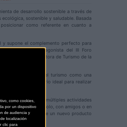
ienta de desarrollo sostenible a través de
s ecológica, sostenible y saludable. Basada
 posicionar como referente en cuanto a
al y supone el complemento perfecto para
ADRID ha sido protagonista del III Foro
augurado por la Directora de Turismo de la
a decididamente por el turismo como una
l viajero un territorio ideal para realizar
plemento ideal para múltiples actividades
ivo, como cookies,
el enoturismo, ya sea solo, con amigos o en
a por un dispositivo
ón de audiencia y
mpulsado la creación de un nuevo producto
de localización
 clic para