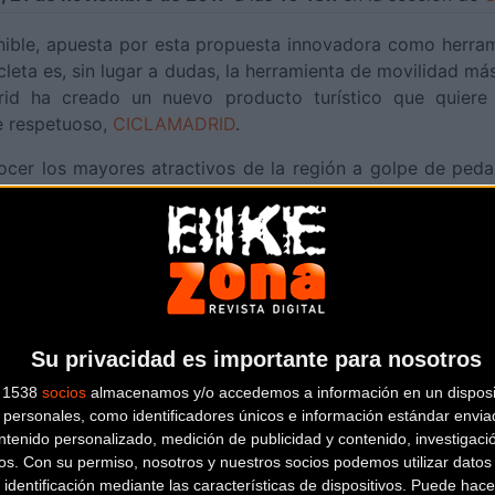
nible, apuesta por esta propuesta innovadora como herram
leta es, sin lugar a dudas, la herramienta de movilidad má
id ha creado un nuevo producto turístico que quiere
e respetuoso,
CICLAMADRID
.
cer los mayores atractivos de la región a golpe de ped
culturales, gastronómicas o de enoturismo. Así, CICLAM
Madrid celebrado ayer en San Lorenzo de El Escorial e in
del Turismo Sostenible, la Comunidad de Madrid apuest
s ámbitos económico, social y ambiental. La región ofrece a
on una oferta que asegura la diversión durante todo el día.
Su privacidad es importante para nosotros
ismo y no cabe duda de que la bicicleta puede ser un com
s 1538
socios
almacenamos y/o accedemos a información en un disposit
aturaleza, pero también de la cultura, de la gastronomía o d
personales, como identificadores únicos e información estándar enviad
ntenido personalizado, medición de publicidad y contenido, investigaci
sarrollar todo su potencial, la Comunidad de Madrid ha i
os.
Con su permiso, nosotros y nuestros socios podemos utilizar datos 
 identificación mediante las características de dispositivos. Puede hacer