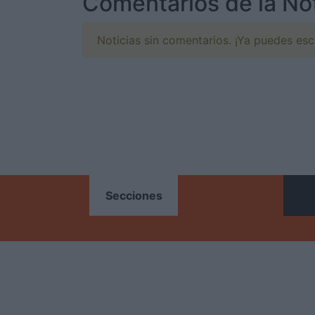
Comentarios de la Not
Noticias sin comentarios. ¡Ya puedes escr
ONES
Secciones