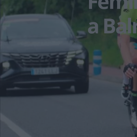
Fémin
a Ba