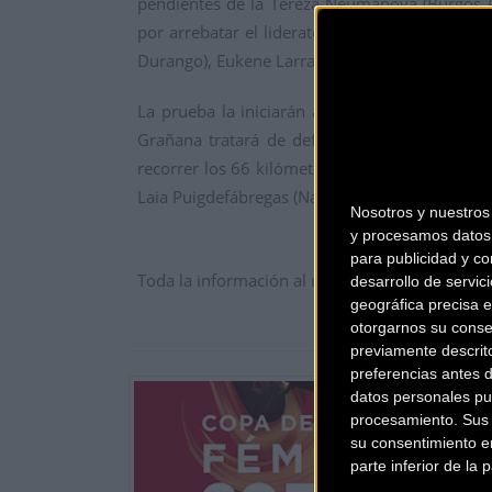
pendientes de la Tereza Neumanova (Burgos Ali
por arrebatar el liderato a Vita Heine (Massi 
Durango), Eukene Larrarte (Laboral Kutxa), Isab
La prueba la iniciarán a las 9:00h, las chic
Grañana tratará de defender el maillot de lí
recorrer los 66 kilómetros de carrera y donde
Laia Puigdefábregas (Nafarroa Ermitagaña), San
Nosotros y nuestro
y procesamos datos 
para publicidad y co
Toda la información al respecto de la Copa de 
desarrollo de servici
geográfica precisa e
otorgarnos su conse
previamente descrit
preferencias antes 
datos personales pu
procesamiento. Sus p
su consentimiento en
parte inferior de la