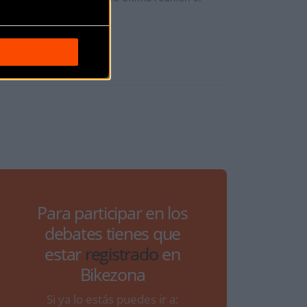
Para participar en los
debates tienes que
estar
registrado
en
Bikezona
Si ya lo estás puedes ir a: