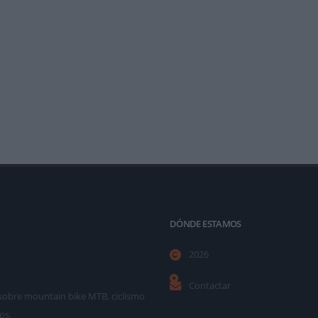
DÓNDE ESTAMOS
2026
Contactar
as sobre mountain bike MTB, ciclismo
os.