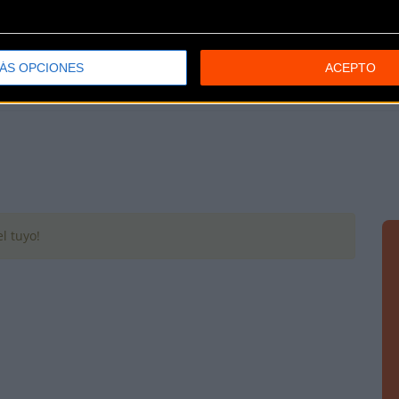
calendario 2021 de prueba
... [+]
ÁS OPCIONES
ACEPTO
l tuyo!