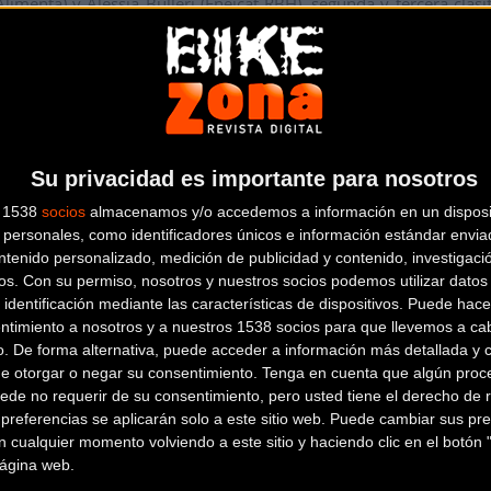
menta) y Alessia Bulleri (Eneicat RBH), segunda y tercera clasi
Tactic). Por otra parte, también estarán presentes en Balmaseda c
el Martín (Río Miera) o Sofía Rodríguez (Sopela).
as de categoría cadete bajo un recorrido de 41,8 kilómetros don
der conseguido en Beasain. Por su parte, las corredoras junior
 se espera un bonito duelo entre las jóvenes promesas del cicl
Su privacidad es importante para nosotros
dra Gutiérrez (Bioracer – Metallo) o las hermanas Lucía y Laura R
s 1538
socios
almacenamos y/o accedemos a información en un disposit
personales, como identificadores únicos e información estándar enviad
ntenido personalizado, medición de publicidad y contenido, investigaci
España de Féminas Cofidis podréis encontrarla en redes sociales 
os.
Con su permiso, nosotros y nuestros socios podemos utilizar datos 
 identificación mediante las características de dispositivos. Puede hacer
ntimiento a nosotros y a nuestros 1538 socios para que llevemos a ca
o. De forma alternativa, puede acceder a información más detallada y 
de otorgar o negar su consentimiento.
Tenga en cuenta que algún proc
Más info. de este evento
ede no requerir de su consentimiento, pero usted tiene el derecho de r
referencias se aplicarán solo a este sitio web. Puede cambiar sus pref
XIX BALMASEDAKO EMAKUMEEN SARIA 2021
 cualquier momento volviendo a este sitio y haciendo clic en el botón "
Se celebra el
01/05/2021
 página web.
La Comisión Delegada de la Real Federación Española de Ci