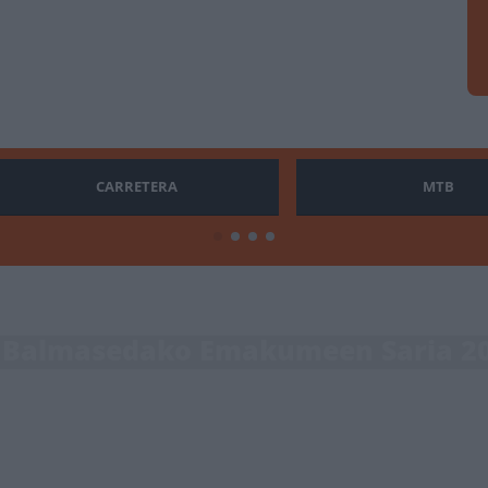
CARRETERA
MTB
 Balmasedako Emakumeen Saria 2