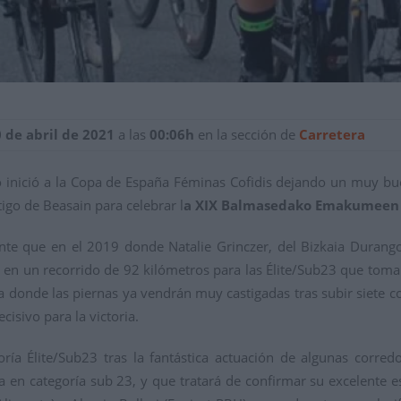
0 de abril de 2021
a las
00:06h
en la sección de
Carretera
o inició a la Copa de España Féminas Cofidis dejando un muy bue
igo de Beasain para celebrar l
a XIX Balmasedako Emakumeen S
gente que en el 2019 donde Natalie Grinczer, del Bizkaia Durango
 en un recorrido de 92 kilómetros para las Élite/Sub23 que tomará
a donde las piernas ya vendrán muy castigadas tras subir siete co
isivo para la victoria.
ía Élite/Sub23 tras la fantástica actuación de algunas corred
ra en categoría sub 23, y que tratará de confirmar su excelente