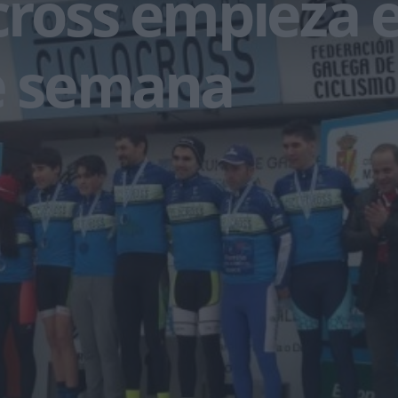
cross empieza 
de semana