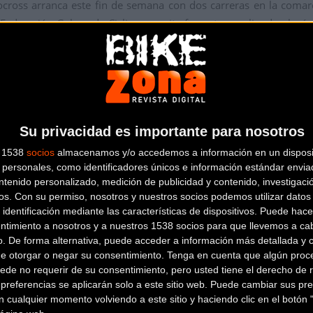
locross arranca este fin de semana con dos carreras en la comar
 Federación Galega de Ciclismo repite formato ampliando el núm
. Las dos primeras citas tendrán como escenario Narón y Ferrol.
llots de líderes de la Copa de Galicia en el circuito del Polígo
rrancarás a las 14:00 horas. Una vez finalicen las carreras de
primeros en tomar la salida. En el segunda turno llegará el mom
 Máster-30. Por último, a las 16:30 horas entrarán en escena los 
Su privacidad es importante para nosotros
s 1538
socios
almacenamos y/o accedemos a información en un disposit
a capital de la comarca con la celebración de la cuarta edición de
personales, como identificadores únicos e información estándar enviad
lsado por el Club Ciclista Ferrol. El ciclocross regresa a la parr
ntenido personalizado, medición de publicidad y contenido, investigaci
o de esta modalidad.
os.
Con su permiso, nosotros y nuestros socios podemos utilizar datos 
 identificación mediante las características de dispositivos. Puede hacer
ntimiento a nosotros y a nuestros 1538 socios para que llevemos a ca
o. De forma alternativa, puede acceder a información más detallada y 
de otorgar o negar su consentimiento.
Tenga en cuenta que algún proc
ede no requerir de su consentimiento, pero usted tiene el derecho de r
 formado por doce pruebas. Tras la doble cita de este fin de sema
referencias se aplicarán solo a este sitio web. Puede cambiar sus pref
ro (13 noviembre), Trofeo Montes de Eiras-O Rosal (19 noviemb
 cualquier momento volviendo a este sitio y haciendo clic en el botón "