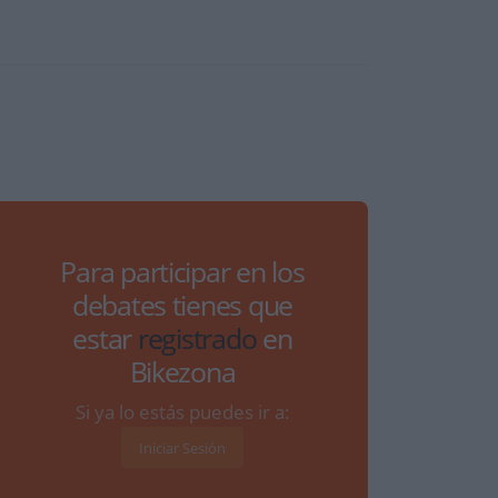
Para participar en los
debates tienes que
estar
registrado
en
Bikezona
Si ya lo estás puedes ir a:
Iniciar Sesión