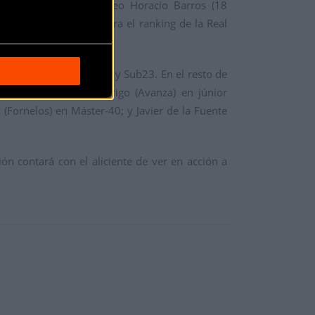
ra (8 diciembre), Trofeo Horacio Barros (18
eras son puntuables para el ranking de la Real
ficaciones finales Élite y Sub23. En el resto de
ete masculino; Sara Trigo (Avanza) en júnior
(Fornelos) en Máster-40; y Javier de la Fuente
ón contará con el aliciente de ver en acción a