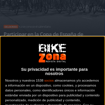
Ya se conoce el calendario
CICLOCROSS
Participar en la Copa de España de
ciclocross costará ocho euros
Noticia de
ciclismo
publicada el
miércoles, 19 de
Su privacidad es importante para
octubre de 2016
a las
09:59h
en la sección de
Ciclocross
nosotros
Nosotros y nuestros 1538
socios
almacenamos y/o accedemos
Una vez conocido el
calendario
final de la
Copa de España
a información en un dispositivo, como cookies, y procesamos
de ciclocross se ha sabido también que la inscripción a
datos personales, como identificadores únicos e información
cada una de las siete pruebas que compondrán el torneo
estándar enviada por un dispositivo para publicidad y contenido
personalizado, medición de publicidad y contenido,
costará ocho euros (excepto para cadetes y juveniles).