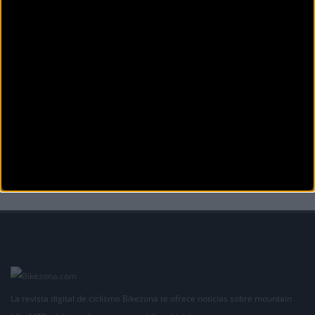
CICLOCROSS
Aida Nuño doblete en la Copa de España de ciclocross
Aida Nuño (MMR) sigue firme en la Copa de España de ciclocross Loterías, tras cosechar esta
ma&ntil
La revista digital de ciclismo Bikezona te ofrece noticias sobre mountain