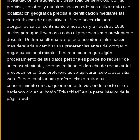
investigación de audiencia y desarrollo de servicios.
Con su
permiso, nosotros y nuestros socios podemos utilizar datos de
Este hecho ha suscitado mucha controversia entre los
localización geográfica precisa e identificación mediante las
participantes ya que nunca antes se habían pagado este
características de dispositivos. Puede hacer clic para
tipo de cuotas. Sorprendentemente esto ocurre el año que
otorgarnos su consentimiento a nosotros y a nuestros 1538
la Copa cuenta con el apoyo de Loterías del Estado como
socios para que llevemos a cabo el procesamiento previamente
descrito. De forma alternativa, puede acceder a información
patrocinador.
más detallada y cambiar sus preferencias antes de otorgar o
negar su consentimiento.
Tenga en cuenta que algún
Recordar que esta cuota en principio iría para la
procesamiento de sus datos personales puede no requerir de
Federación por ser prueba de la Copa de España y no para
su consentimiento, pero usted tiene el derecho de rechazar tal
los organizadores de las carreras.
procesamiento. Sus preferencias se aplicarán solo a este sitio
web. Puede cambiar sus preferencias o retirar su
consentimiento en cualquier momento volviendo a este sitio y
A través de las redes sociales los ciclistas ya han
haciendo clic en el botón "Privacidad" en la parte inferior de la
comenzado a mostrar su disconformidad con este hecho
página web.
del que no se ha dado aún explicación alguna. En la
nota
oficial
de la presentación de la Copa publicada por la rfec
se habla de que esta edición 2016 traerá algunas
novedades, chips, vídeo, etc, pero en ningún momento se
menciona el tema del pago de las
inscripciones
que ya