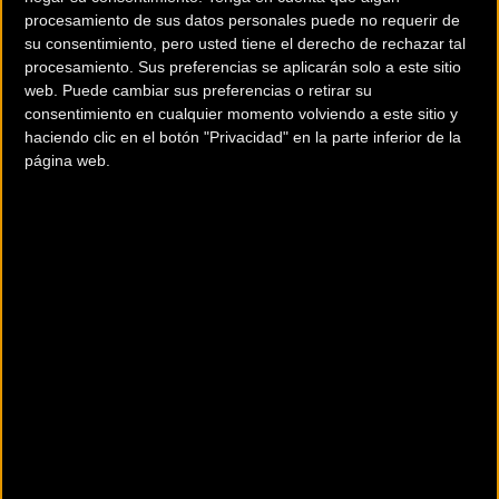
divertidos, alguna que otra trialera... Esta organización y el recorrido
procesamiento de sus datos personales puede no requerir de
nunca dejan a nadie indiferente. He de recalcar que pocas veces nos
su consentimiento, pero usted tiene el derecho de rechazar tal
sentimos tan seguros viendo tan buen marcaje, un buen equipo de
procesamiento. Sus preferencias se aplicarán solo a este sitio
web. Puede cambiar sus preferencias o retirar su
emergencias en los puntos peligrosos, voluntarios repartidos a lo
consentimiento en cualquier momento volviendo a este sitio y
largo del recorrido..."chapeau".
haciendo clic en el botón "Privacidad" en la parte inferior de la
página web.