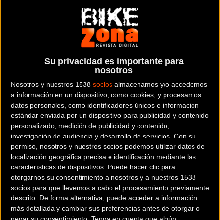
El pasado domingo volvimos a hacer una visita por el
Circuito
Provincial de Burgos
varios corredores de Bike Zona.
Esta vez corriamos en Villarcayo, un circuito muy bien organizado,
ameno y divertido y que con alguna que otra variación respecto al
Su privacidad es importante para
año pasado nos dejó un agradable sabor de boca.
nosotros
Nosotros y nuestros 1538
socios
almacenamos y/o accedemos
a información en un dispositivo, como cookies, y procesamos
Ya el año pasado participé por primera vez en esta carrera y la
datos personales, como identificadores únicos e información
verdad es que me gustó tanto que no podia perdérmela. Aún
estándar enviada por un dispositivo para publicidad y contenido
recuperando de la Vuelta a Burgos la idea era salir a disfrutar del
personalizado, medición de publicidad y contenido,
recorrido y así lo hice, corrí por sensaciones, a veces quitar la
investigación de audiencia y desarrollo de servicios.
Con su
permiso, nosotros y nuestros socios podemos utilizar datos de
presion de las carreras y podiums puede dar lugar a muy buenos
localización geográfica precisa e identificación mediante las
resultados.
características de dispositivos. Puede hacer clic para
otorgarnos su consentimiento a nosotros y a nuestros 1538
socios para que llevemos a cabo el procesamiento previamente
Fue una carrera rápida y con poco desnivel pero con un terreno de
descrito. De forma alternativa, puede acceder a información
más detallada y cambiar sus preferencias antes de otorgar o
lo más variado, llaneos, subidas exigentes, ríos a través, senderos
negar su consentimiento.
Tenga en cuenta que algún