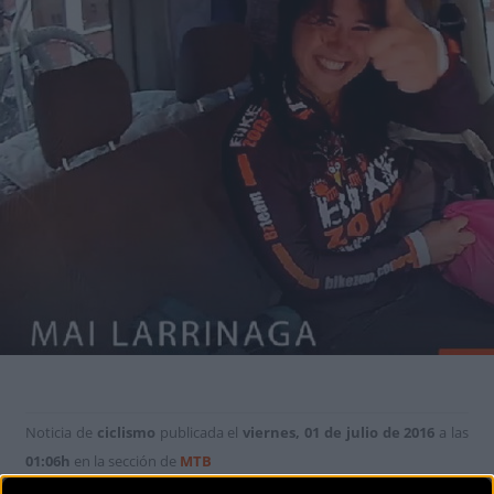
Noticia de
ciclismo
publicada el
viernes, 01 de julio de 2016
a las
01:06h
en la sección de
MTB