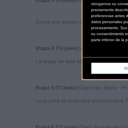
Etapa 3 (9 junio):
Roanne (Loire) - Mon
otorgarnos su conse
previamente descrit
preferencias antes 
Crono por equipo de 24,5 kilómetros
datos personales pu
procesamiento. Sus p
su consentimiento en
parte inferior de la
Etapa 4 (10 junio):
Anneyron (Drôme) -
La etapa de este día cuanta con tres c
M
Etapa 5 (11 junio):
Digne-les-Bains - P
La prueba se endurece sobremanera. Pr
Etapa 6 (12 junio):
Saint-Bonnet-en-Cha