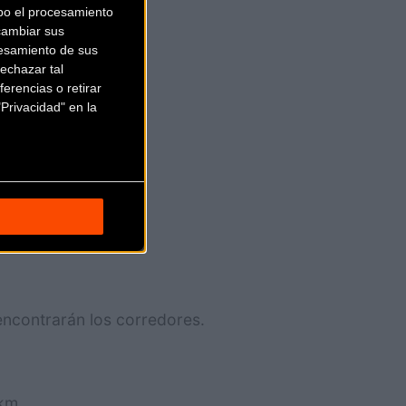
bo el procesamiento
cambiar sus
esamiento de sus
echazar tal
erencias o retirar
Privacidad" en la
encontrarán los corredores.
 km