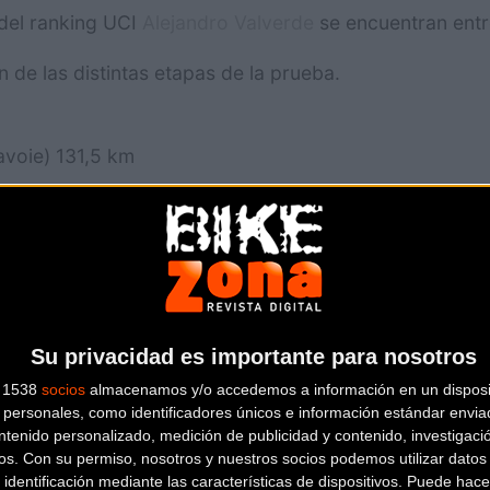
 del ranking UCI
Alejandro Valverde
se encuentran entre 
 de las distintas etapas de la prueba.
avoie) 131,5 km
ito que incluye seis pasos por la cota de Albertville
llars-les-Dombes (173 km)
Su privacidad es importante para nosotros
inar en llano. Oportunidad para sprinters y aventure
s 1538
socios
almacenamos y/o accedemos a información en un disposit
personales, como identificadores únicos e información estándar enviad
ntenido personalizado, medición de publicidad y contenido, investigaci
os.
Con su permiso, nosotros y nuestros socios podemos utilizar datos 
 identificación mediante las características de dispositivos. Puede hacer