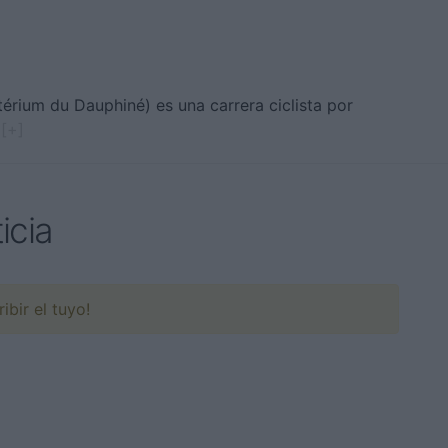
térium du Dauphiné) es una carrera ciclista por
. [+]
icia
ibir el tuyo!