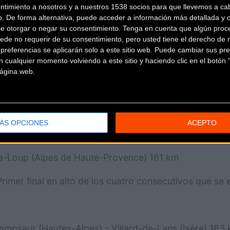
tagny (Loire) 24,5 km (
Contrarreloj por Equipos
)
ntimiento a nosotros y a nuestros 1538 socios para que llevemos a ca
o. De forma alternativa, puede acceder a información más detallada y 
de otorgar o negar su consentimiento.
Tenga en cuenta que algún proc
ede no requerir de su consentimiento, pero usted tiene el derecho de r
referencias se aplicarán solo a este sitio web. Puede cambiar sus pref
 cualquier momento volviendo a este sitio y haciendo clic en el botón "
 página web.
 Sisteron (Alpes de Haute-Provence) 228 km
otas puntuables, previas a la alta montaña
ÁS OPCIONES
ACEPTO
ra-Loup (Alpes de Haute-Provence) 161 km
imer final en alto de los cuatro consecutivos que se 
mpsaur (Hautes-Alpes) - Villard-de-Lans (Isère) 183