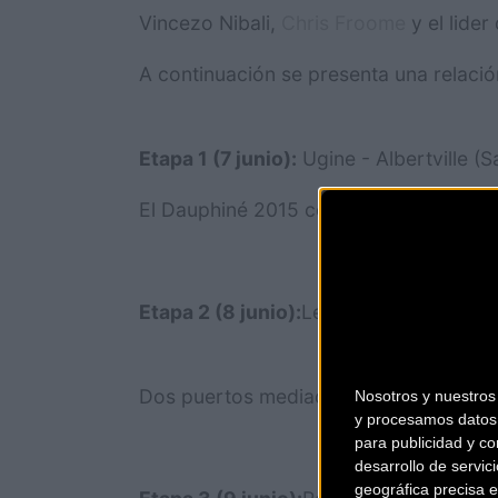
Vincezo Nibali,
Chris Froome
y el lider
A continuación se presenta una relación
Etapa 1 (
7 junio):
Ugine - Albertville (S
El Dauphiné 2015 comienza con un circu
Etapa 2 (8 junio):
Le Bourget-du-Lac/Vi
Dos puertos mediada la etapa para term
Nosotros y nuestro
y procesamos datos 
para publicidad y co
desarrollo de servici
geográfica precisa e