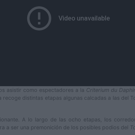
 asistir como espectadores a la
Criterium du Daphi
a recoge distintas etapas algunas calcadas a las del 
onante. A lo largo de las ocho etapas, los corredo
ra a ser una premonición de los posibles podios del
T