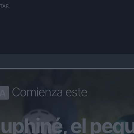
TAR
Comienza este
A
uphiné, el peq