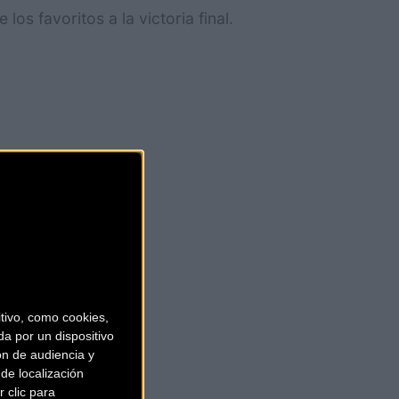
los favoritos a la victoria final.
ros.
ivo, como cookies,
a por un dispositivo
ón de audiencia y
de localización
 clic para