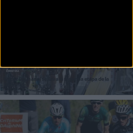
CARRETERA
Rohan Dennis nuevo líder de la Dauphine Libere
El BMC fue el ganador de la crono por equipos de la Dauphine Libere 2015. El equipo
americano demostró una vez
CARRETERA
Nacer Bouhanni se lleva la segunda etapa de la
Dauphine
Nacer Bouhanni, corredor francés del equipo Cofidis, se hizo ayer con la primera posició