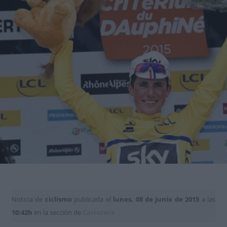
Noticia de
ciclismo
publicada el
lunes, 08 de junio de 2015
a las
10:42h
en la sección de
Carretera