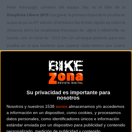
Peter Kennaugh, corredor del equipo Sky, es el líder de la
Dauphine Libere 2015
tras ganar la primera etapa de la prueba en
la que es ya su 67ª edición. El británico fue el más rápido en cubrír la
distancia entre las localidades francesas de Ugine y Albertville, en
Savoie, con un total de 131,5 km. Un arranque potente para esta
prueba en la que tuvieron que superar nada menos que cuatro
puertos de montaña.
Su privacidad es importante para
nosotros
Nosotros y nuestros 1538
socios
almacenamos y/o accedemos
a información en un dispositivo, como cookies, y procesamos
datos personales, como identificadores únicos e información
estándar enviada por un dispositivo para publicidad y contenido
personalizado, medición de publicidad y contenido,