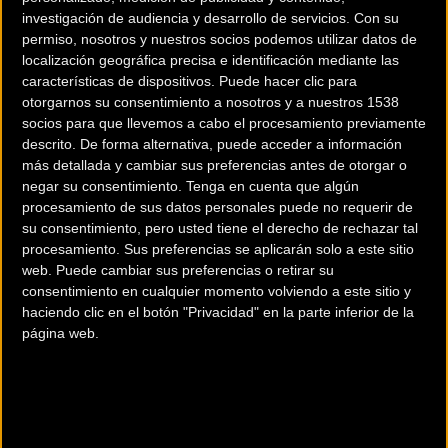
investigación de audiencia y desarrollo de servicios.
Con su
permiso, nosotros y nuestros socios podemos utilizar datos de
localización geográfica precisa e identificación mediante las
características de dispositivos. Puede hacer clic para
otorgarnos su consentimiento a nosotros y a nuestros 1538
socios para que llevemos a cabo el procesamiento previamente
descrito. De forma alternativa, puede acceder a información
más detallada y cambiar sus preferencias antes de otorgar o
negar su consentimiento.
Tenga en cuenta que algún
Kennaugh, cubrió la distancia en un tiempo total de 3 horas, 6
procesamiento de sus datos personales puede no requerir de
minutos y 51 segundos imponiéndose en la meta en solitario. El
su consentimiento, pero usted tiene el derecho de rechazar tal
actual campeón de fondo de Inglaterra, aceleró a 2,4 kilómetros de
procesamiento. Sus preferencias se aplicarán solo a este sitio
la meta soprendiendo a los sprinters que no pudieron hacer nada
web. Puede cambiar sus preferencias o retirar su
consentimiento en cualquier momento volviendo a este sitio y
para darle caza.
haciendo clic en el botón "Privacidad" en la parte inferior de la
página web.
La segunda posición fue para el italiano Sacha Modolo, corredor del
equipo Lampre-Merida, y el tercer puesto fue para el noruego
Edvald Boasson Hagen, ciclista del equipo MTN-Qhubeka. La
representación española se vio relegada a un respetable octavo
lugar ocupado por Alejandro Valverde.