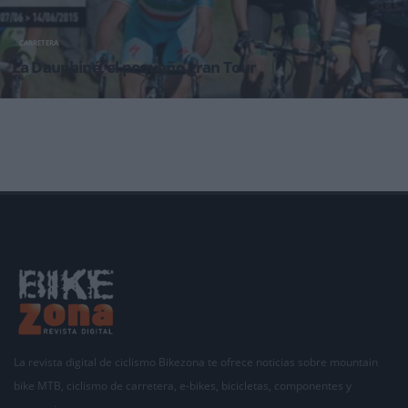
CARRETERA
La Dauphiné, el pequeño gran Tour
Desde este próximo domingo podremos asistir como espectadores a la Criterium du
Daphiné,
La revista digital de ciclismo Bikezona te ofrece noticias sobre mountain
bike MTB, ciclismo de carretera, e-bikes, bicicletas, componentes y