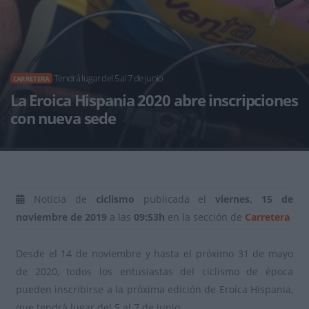
Tendrá lugar del 5 al 7 de junio
CARRETERA
La Eroica Hispania 2020 abre inscripciones
con nueva sede
Noticia de
ciclismo
publicada el
viernes, 15 de
noviembre de 2019
a las
09:53h
en la sección de
Carretera
Desde el 14 de noviembre y hasta el próximo 31 de mayo
de 2020, todos los entusiastas del ciclismo de época
pueden inscribirse a la próxima edición de Eroica Hispania,
que tendrá lugar del 5 al 7 de junio.