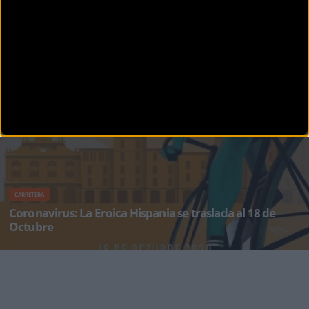
CARRETERA
Suspendida definitivamente la Eroica Hispania 2020
Tras una primera reprogramación en octubre de 2020, la organización de Eroica Hispania y
la Ciudad de Haro
CARRETERA
Coronavirus: La Eroica Hispania se traslada al 18 de
Octubre
Comunicación oficial de la Eroica Hispania 2020: La crisis sanitaria del Covid-19 que estamos
viviendo,