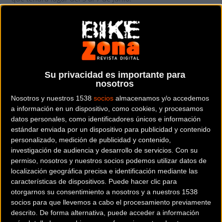
El estreno de la
ciudad de Haro
como nuestra nueva sede,
es sin duda la gran novedad de esta sexta edición de Eroica
Hispania. La capital del Rioja ofrecerá a todos los eroicos y
sus acompañantes el perfecto hogar para vivir un fin de
semana inolvidable.
Su privacidad es importante para
nosotros
Se acabó la espera. Todos los amantes del ciclismo clásico,
Nosotros y nuestros 1538
socios
almacenamos y/o accedemos
de las bicicletas de acero y de los maillots de lana, están de
a información en un dispositivo, como cookies, y procesamos
datos personales, como identificadores únicos e información
enhorabuena. Desde el 14 de noviembre están abiertas las
estándar enviada por un dispositivo para publicidad y contenido
inscripciones para participar en la sexta edición de Eroica
personalizado, medición de publicidad y contenido,
Hispania. Si eres de los que tiene claro que no te lo puedes
investigación de audiencia y desarrollo de servicios.
Con su
perder, apúntate ya. Los 300 eroicos que se inscriban con
permiso, nosotros y nuestros socios podemos utilizar datos de
localización geográfica precisa e identificación mediante las
mayor rapidez, podrán disfrutar de un precio exclusivo de
características de dispositivos. Puede hacer clic para
45€.
otorgarnos su consentimiento a nosotros y a nuestros 1538
socios para que llevemos a cabo el procesamiento previamente
descrito. De forma alternativa, puede acceder a información