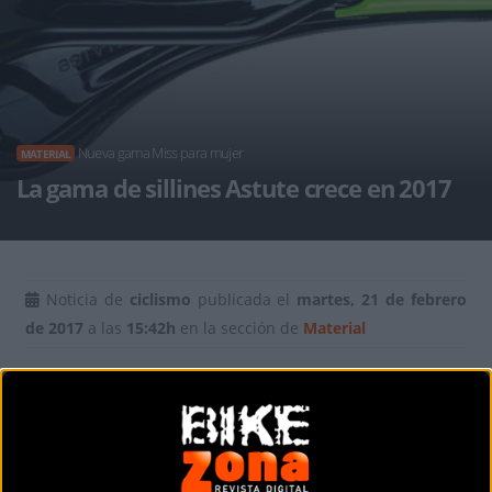
Nueva gama Miss para mujer
MATERIAL
La gama de sillines Astute crece en 2017
Noticia de
ciclismo
publicada el
martes, 21 de febrero
de 2017
a las
15:42h
en la sección de
Material
Para la temporada 2017, Astute completa la gama de
sillines de carretera
Star
con modelos
Pilarga
, de 145mm
de ancho, e incorpora a su catálogo modelos específicos
para la mujer creando la gama
Miss
. El broche lo ponen sus