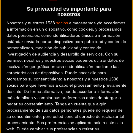
nuevas y originales
cintas de manillar
. Todo ello ya
Su privacidad es importante para
disponible para España gracias a
Jaime Llorente
.
nosotros
Nosotros y nuestros 1538
socios
almacenamos y/o accedemos
a información en un dispositivo, como cookies, y procesamos
datos personales, como identificadores únicos e información
estándar enviada por un dispositivo para publicidad y contenido
personalizado, medición de publicidad y contenido,
investigación de audiencia y desarrollo de servicios.
Con su
permiso, nosotros y nuestros socios podemos utilizar datos de
localización geográfica precisa e identificación mediante las
características de dispositivos. Puede hacer clic para
otorgarnos su consentimiento a nosotros y a nuestros 1538
socios para que llevemos a cabo el procesamiento previamente
descrito. De forma alternativa, puede acceder a información
más detallada y cambiar sus preferencias antes de otorgar o
negar su consentimiento.
Tenga en cuenta que algún
Familia Star
procesamiento de sus datos personales puede no requerir de
su consentimiento, pero usted tiene el derecho de rechazar tal
Con la familia
Star, Astute
presenta una nueva gama de
procesamiento. Sus preferencias se aplicarán solo a este sitio
sillines para carretera, un proyecto innovador que posee
web. Puede cambiar sus preferencias o retirar su