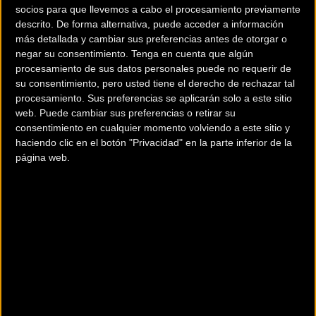
socios para que llevemos a cabo el procesamiento previamente
Noticias sin comentarios. ¡Ya puedes escribir el tuyo!
descrito. De forma alternativa, puede acceder a información
más detallada y cambiar sus preferencias antes de otorgar o
negar su consentimiento.
Tenga en cuenta que algún
procesamiento de sus datos personales puede no requerir de
su consentimiento, pero usted tiene el derecho de rechazar tal
Para participar en los debates
procesamiento. Sus preferencias se aplicarán solo a este sitio
tienes que estar
registrado
en
web. Puede cambiar sus preferencias o retirar su
Bikezona
consentimiento en cualquier momento volviendo a este sitio y
haciendo clic en el botón "Privacidad" en la parte inferior de la
página web.
Si ya lo estás puedes ir a:
Iniciar Sesión
Secciones