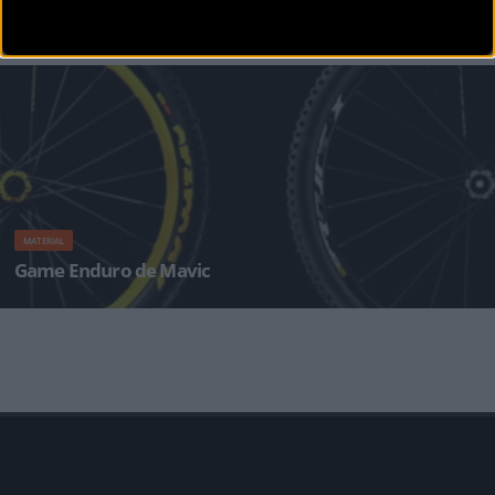
BikeZona
¡Alégrate el día con BikeZonaTV!
MATERIAL
Game Enduro de Mavic
Da lo mismo si te gusta la aventura o prefieres la competición, en Mavic hay productos para
cada tipo de pr&aacut