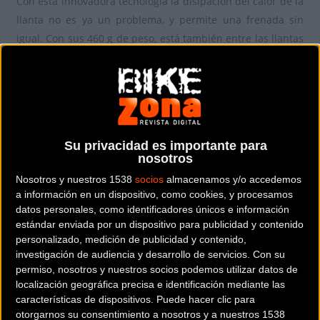
Con esta innovadora tecnología la disipación del calor de la
llanta no es ya un problema, y permite una frenada sin
igual. Con sus 460 g de peso, está también entre las llantas
aero más ligeras, permitiendo una conducción muy
dinámica y de excelente respuesta.
Su privacidad es importante para
nosotros
Hasta el 31 de diciembre del 2014, puedes adquirir
también el Programa de Protección de Producto Mavic
Nosotros y nuestros 1538
socios
almacenamos y/o accedemos
a información en un dispositivo, como cookies, y procesamos
(MP3) por solo 1€.
datos personales, como identificadores únicos e información
estándar enviada por un dispositivo para publicidad y contenido
personalizado, medición de publicidad y contenido,
investigación de audiencia y desarrollo de servicios.
Con su
permiso, nosotros y nuestros socios podemos utilizar datos de
Comentarios de la Noticia
localización geográfica precisa e identificación mediante las
características de dispositivos. Puede hacer clic para
otorgarnos su consentimiento a nosotros y a nuestros 1538