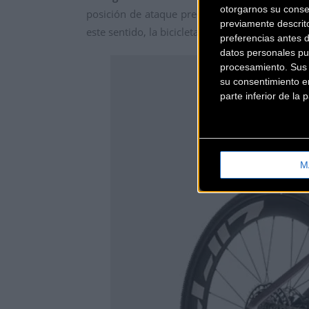
otorgarnos su conse
posición de ataque precisa. La marca ha evita
previamente descrit
este sentido, la bicicleta incorpora
portabidon
preferencias antes 
datos personales pu
procesamiento. Sus p
su consentimiento en
parte inferior de la
M