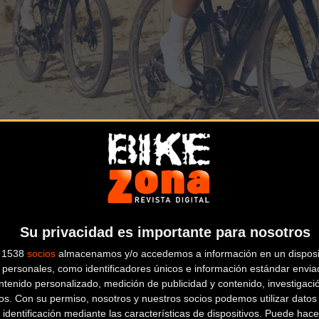
 equipo de investigación y desarrollo evaluó más de
130 variaci
flujo de aire de manera que la resistencia se reduzca drástic
 gasto energético.
Su privacidad es importante para nosotros
s 1538
socios
almacenamos y/o accedemos a información en un disposit
personales, como identificadores únicos e información estándar enviad
stema ATTEN
ntenido personalizado, medición de publicidad y contenido, investigaci
os.
Con su permiso, nosotros y nuestros socios podemos utilizar datos 
 identificación mediante las características de dispositivos. Puede hacer
kpit
ATTEN CHB-01
, un manillar integrado de una sola pieza que