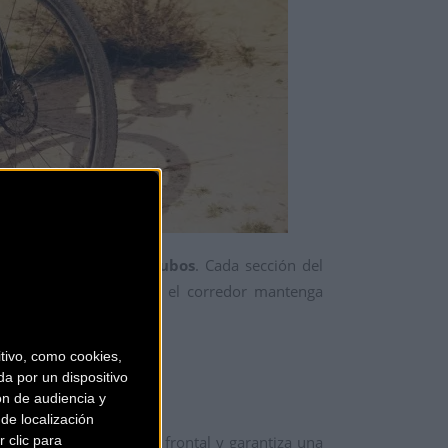
ones de perfiles de tubos
. Cada sección del
amente, permitiendo que el corredor mantenga
ivo, como cookies,
a por un dispositivo
ón de audiencia y
de localización
 clic para
 limpia el flujo de aire frontal y garantiza una