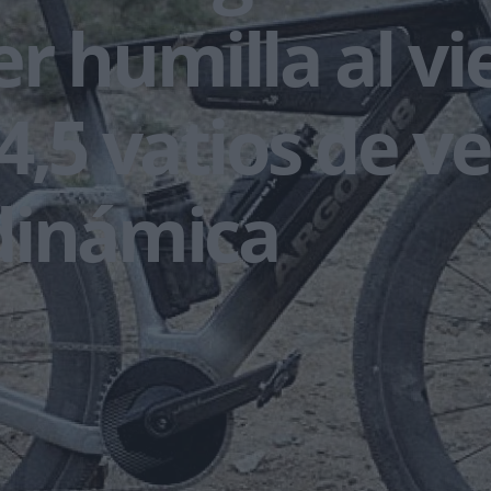
r humilla al vi
4,5 vatios de v
dinámica