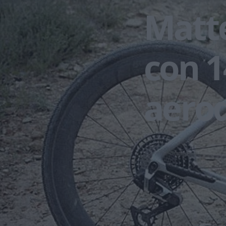
Matte
con 1
aero