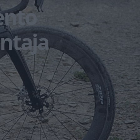
ento
entaja