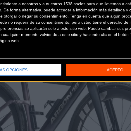
ntimiento a nosotros y a nuestros 1538 socios para que llevemos a ca
do el uso de componentes estándar para apostar por soluciones 
o. De forma alternativa, puede acceder a información más detallada y 
es aerodinámicos
y bolsas de cuadro desarrolladas en colabor
de otorgar o negar su consentimiento.
Tenga en cuenta que algún proc
ede no requerir de su consentimiento, pero usted tiene el derecho de r
referencias se aplicarán solo a este sitio web. Puede cambiar sus pref
 cualquier momento volviendo a este sitio y haciendo clic en el botón "
 página web.
ÁS OPCIONES
ACEPTO