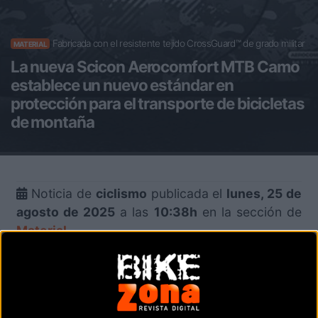
Fabricada con el resistente tejido CrossGuard™ de grado militar
MATERIAL
La nueva Scicon Aerocomfort MTB Camo
establece un nuevo estándar en
protección para el transporte de bicicletas
de montaña
Noticia de
ciclismo
publicada el
lunes, 25 de
agosto de 2025
a las
10:38h
en la sección de
Material
La bolsa para bicicleta plegable Aerocomfort
MTB de Scicon Sports, con estructura de
protección del cuadro, hace que cargar y