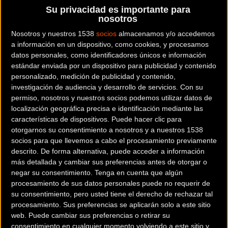
descargar la bicicleta sea un proceso rápido e
Su privacidad es importante para
indoloro. Su diseño compacto y sus dos
nosotros
laterales plegables facilitan la carga. Puede
Nosotros y nuestros 1538
socios
almacenamos y/o accedemos
transporter la mayoría de las bicicletas de
a información en un dispositivo, como cookies, y procesamos
datos personales, como identificadores únicos e información
Cross Country, All Mountain, Trail, Enduro,
estándar enviada por un dispositivo para publicidad y contenido
Freeride y Downhill de hasta 29". Desmontando
personalizado, medición de publicidad y contenido,
las ruedas, el manillar y los pedales, tu Mtb
investigación de audiencia y desarrollo de servicios.
Con su
estará segura y bien protegida para el viaje en
permiso, nosotros y nuestros socios podemos utilizar datos de
cuestión de minutos. Gracias a la estructura
localización geográfica precisa e identificación mediante las
características de dispositivos. Puede hacer clic para
interna ajustable, se puede fijar un cuadro de
otorgarnos su consentimiento a nosotros y a nuestros 1538
hasta 1.250 mm. La bolsa es muy estable y
socios para que llevemos a cabo el procesamiento previamente
ofrece la máxima protección para las punteras y
descrito. De forma alternativa, puede acceder a información
el eje de pedalier.
más detallada y cambiar sus preferencias antes de otorgar o
negar su consentimiento.
Tenga en cuenta que algún
procesamiento de sus datos personales puede no requerir de
su consentimiento, pero usted tiene el derecho de rechazar tal
procesamiento. Sus preferencias se aplicarán solo a este sitio
web. Puede cambiar sus preferencias o retirar su
consentimiento en cualquier momento volviendo a este sitio y