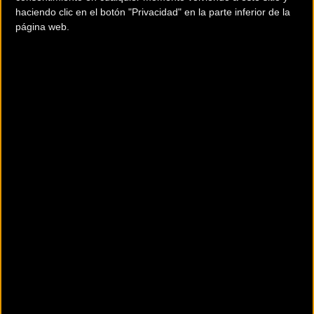
haciendo clic en el botón "Privacidad" en la parte inferior de la
página web.
El sistema Multi-Axle permite montar bicicletas
con el clásico cierre rápido, frenos de zapata y
también el perno pasante de 15 mm para frenos
de disco. Fabricada en tejido acolchado 3D-
Padding™ de triple capa resistente a los