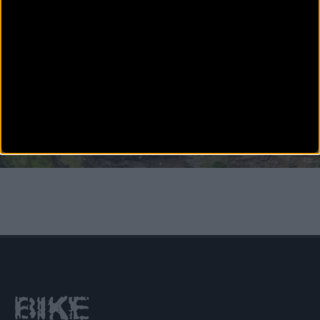
asociación Mou
MTB
Seis bikers de Primaflor-Mondraker-XSauce participan
en los Mundiales de Leogang
Ocho años después de organizar un Campeonato del Mundo, el enclave de Leogang /
Saalfelden (Austria) volve