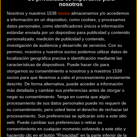
nosotros
Así funciona
Nosotros y nuestros 1538
socios
almacenamos y/o accedemos
a información en un dispositivo, como cookies, y procesamos
datos personales, como identificadores únicos e información
A través de una aplicación, podéis escoger una distancia;
estándar enviada por un dispositivo para publicidad y contenido
20, 40 y 60 km, y desde dónde queráis, podéis realizar la
personalizado, medición de publicidad y contenido,
prueba entre las 9h del 3 de octubre y las 14:30h del 4 de
investigación de audiencia y desarrollo de servicios.
Con su
permiso, nosotros y nuestros socios podemos utilizar datos de
octubre. Habrá clasificaciones pero el objetivo principal es
localización geográfica precisa e identificación mediante las
participar y por ello no habrá premios para los/as
características de dispositivos. Puede hacer clic para
primeros/as pero sí sorteos entre las personas
otorgarnos su consentimiento a nosotros y a nuestros 1538
participantes de cada distancia. Los días anteriores, podéis
socios para que llevemos a cabo el procesamiento previamente
descrito. De forma alternativa, puede acceder a información
emplear la aplicación para hacer vuestros entrenamientos.
más detallada y cambiar sus preferencias antes de otorgar o
negar su consentimiento.
Tenga en cuenta que algún
Lucha contra el ELA
procesamiento de sus datos personales puede no requerir de
su consentimiento, pero usted tiene el derecho de rechazar tal
procesamiento. Sus preferencias se aplicarán solo a este sitio
Todos los fondos recaudados irán destinados a los/las
web. Puede cambiar sus preferencias o retirar su
pacientes de la ELA a través de la Fundación Francisco
consentimiento en cualquier momento volviendo a este sitio y
LUZÓN
haciendo clic en el botón "Privacidad" en la parte inferior de la