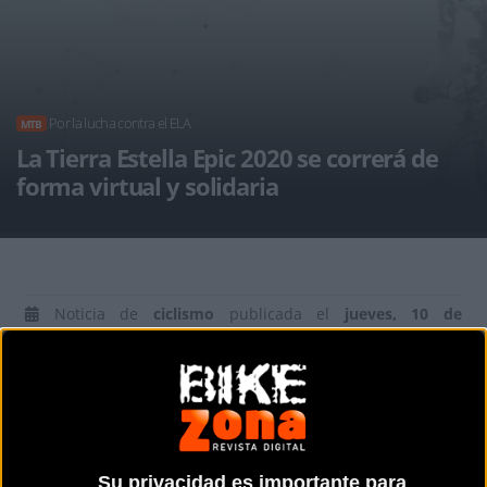
Por la lucha contra el ELA
MTB
La Tierra Estella Epic 2020 se correrá de
forma virtual y solidaria
Noticia de
ciclismo
publicada el
jueves, 10 de
septiembre de 2020
a las
08:50h
en la sección de
MTB
La
Tierra Estella Epic 2020
se vió obligada a cancela la
celebración de la prueba por la crisis del Covid19 pero a la
espera del próximo año se podrá participara de forma
Su privacidad es importante para
virtual y con un fin solidario.