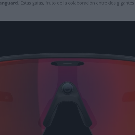
anguard
.
Estas gafas,
fruto de la colaboración entre dos gigantes