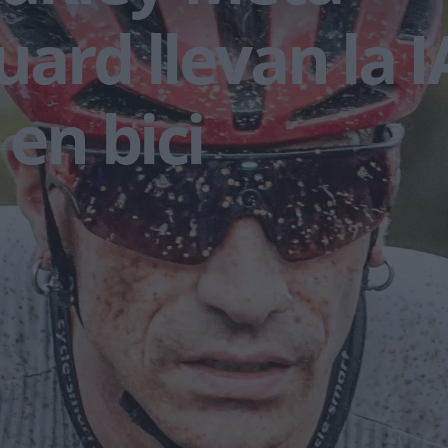
ard llevan la I
 en bici