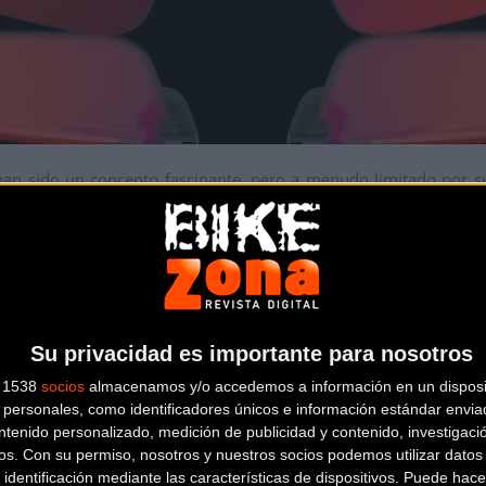
 han sido un concepto fascinante,
pero a menudo limitado por su 
io perfecto,
combinando el diseño icónico y la calidad óptica de 
sistente personal en ruta
 Vanguard es impresionante y va mucho más allá de la protección s
Su privacidad es importante para nosotros
s 1538
socios
almacenamos y/o accedemos a información en un disposit
n paisaje espectacular,
un momento divertido con los amigos
personales, como identificadores únicos e información estándar enviad
 calidad con solo un comando de voz o un toque,
eliminando la
ntenido personalizado, medición de publicidad y contenido, investigaci
desde tu propia perspectiva.
os.
Con su permiso, nosotros y nuestros socios podemos utilizar datos 
 identificación mediante las características de dispositivos. Puede hacer