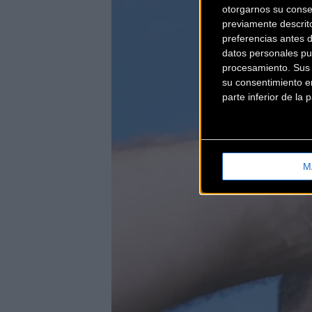
otorgarnos su conse
previamente descrit
preferencias antes 
datos personales pu
procesamiento. Sus p
su consentimiento en
parte inferior de la
M