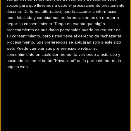
socios para que llevemos a cabo el procesamiento previamente
para hacer deporte que transmiten el sonido por
descrito. De forma alternativa, puede acceder a información
conectividad ósea
, evitando el peligro de aislamiento de
más detallada y cambiar sus preferencias antes de otorgar o
unos auriculares normales.
negar su consentimiento.
Tenga en cuenta que algún
procesamiento de sus datos personales puede no requerir de
su consentimiento, pero usted tiene el derecho de rechazar tal
Como ciclistas, somos conscientes de lo importante que es
procesamiento. Sus preferencias se aplicarán solo a este sitio
estar alerta y mantener los oídos bien abiertos cuando nos
web. Puede cambiar sus preferencias o retirar su
trasladamos en bicicleta o entrenamos. El poder escuchar
consentimiento en cualquier momento volviendo a este sitio y
sonidos críticos como el tráfico, a nuestros compañeros de
haciendo clic en el botón "Privacidad" en la parte inferior de la
página web.
grupeta o simplemente nuestro entorno podría salvar
nuestra vida. Por eso parece obvio que debemos dejar los
auriculares en casa. Pero también es cierto que nos
encanta entrenar con música... ¿Es esto posible sin poner
nuestra integridad en peligro? AHORA SÍ.
Gracias a su
tecnología de transmisión ósea del sonido
,
AfterShokz deja tus oídos completamente libres mientras
disfrutas de la música, podcasts o incluso mientras