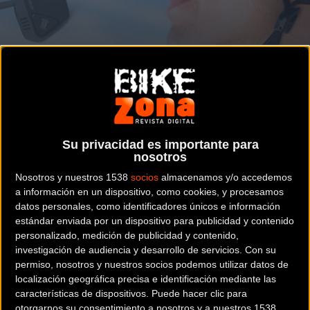
Tecnología de transmisión ósea del sonido
MATERIAL
Llega AfterShokz: Música sin peligro para
los oídos ciclistas
Su privacidad es importante para
nosotros
Nosotros y nuestros 1538
socios
almacenamos y/o accedemos
a información en un dispositivo, como cookies, y procesamos
Noticia de
ciclismo
publicada el
martes, 26 de
datos personales, como identificadores únicos e información
septiembre de 2017
a las
16:29h
en la sección de
Material
estándar enviada por un dispositivo para publicidad y contenido
personalizado, medición de publicidad y contenido,
investigación de audiencia y desarrollo de servicios.
Con su
Lenubu
, la distribuidora gallega de bicicletas y accesorios,
permiso, nosotros y nuestros socios podemos utilizar datos de
sigue aumentando su catálogo para la nueva temporada.
localización geográfica precisa e identificación mediante las
Entre las diferentes enseñas que irá añadiendo a su
características de dispositivos. Puede hacer clic para
catálogo, destacan
AfterShokz
, unos auriculares específicos
otorgarnos su consentimiento a nosotros y a nuestros 1538