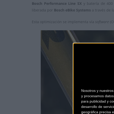
Bosch Performance Line SX
y batería de 400 
liberada por
Bosch eBike Systems
a través de l
Esta optimización se implementa vía
software
(O
Nosotros y nuestro
y procesamos datos 
para publicidad y co
desarrollo de servici
geográfica precisa e