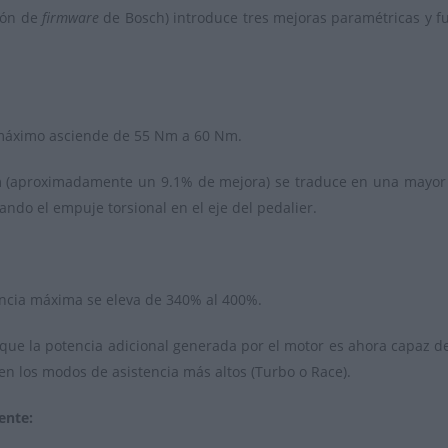
sión de
firmware
de Bosch) introduce tres mejoras paramétricas y f
máximo asciende de
55 Nm
a
60 Nm.
m
(aproximadamente un
9.1%
de mejora) se traduce en una mayor 
ndo el empuje torsional en el eje del pedalier.
encia máxima se eleva de
340%
al
400%.
 que la potencia adicional generada por el motor es ahora capaz de 
n los modos de asistencia más altos (Turbo o Race).
ente: