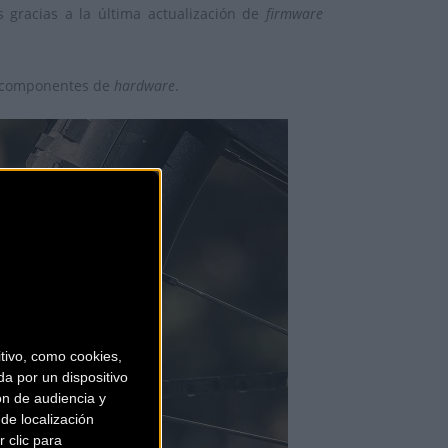
 gracias a la última actualización de
firmware
ir componentes de
hardware
.
ivo, como cookies,
a por un dispositivo
ón de audiencia y
de localización
 clic para