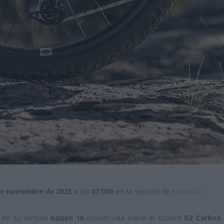
de noviembre de 2025
a las
07:00h
en la sección de
Material
, en su versión
Kaizen 10
(construida sobre el cuadro
G2 Carbon