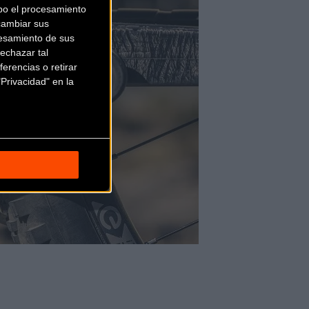
bo el procesamiento
cambiar sus
esamiento de sus
echazar tal
erencias o retirar
Privacidad" en la