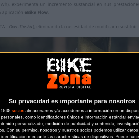
Wh), experimenta un incremento sustancial en sus prestaciones
a aplicación
eBike Flow
.
TA -
Over-The-Air
), eliminando la necesidad de modificar o sustitu
Su privacidad es importante para nosotros
s 1538
socios
almacenamos y/o accedemos a información en un disposit
personales, como identificadores únicos e información estándar enviad
ntenido personalizado, medición de publicidad y contenido, investigaci
os.
Con su permiso, nosotros y nuestros socios podemos utilizar datos 
 identificación mediante las características de dispositivos. Puede hacer