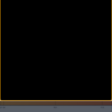
Carretera
Nairo Quintana dedica su victoria
en El Amago a su hija
Nairo Quintana se ha mostrado muy satisfecho tras su
victoria en El Amago, primera del colombiano y del
Movistar Te