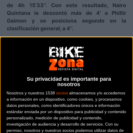
de 4h 15’33’’. Con este resultado, Nairo
Quintana le descontó más de 4’ a Phillir
Gaimon y se posiciona segundo en la
clasificación general, a 4’’.
Es la primera victoria de la temporada para
Movistar Team y Nairo Quintana, seguido por
Sergio Godoy del San Luis Somos Todos y
Darwin Atapuma fue tercero.
El colombiano ha dominado la ascensión al
Su privacidad es importante para
Cerro El Amago,
techo
del 8º Tour de San Luis.
nosotros
Siempre bien protegido por los hombres de la
Nosotros y nuestros 1538
socios
almacenamos y/o accedemos
escuadra
telefónica
, que lo condujeron en
a información en un dispositivo, como cookies, y procesamos
datos personales, como identificadores únicos e información
cabeza por la subida previa a El Embalse (3ª) y
estándar enviada por un dispositivo para publicidad y contenido
prepararon el terreno para la gran acometida
personalizado, medición de publicidad y contenido,
del boyacense a pie de puerto, Nairo sostuvo
investigación de audiencia y desarrollo de servicios.
Con su
durante unos kilómetros la compañía de Godoy
permiso, nosotros y nuestros socios podemos utilizar datos de