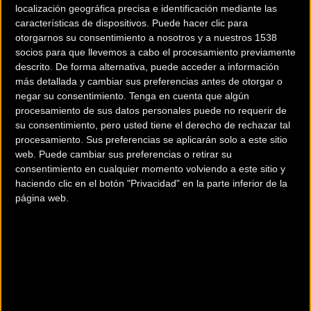
localización geográfica precisa e identificación mediante las
(SLS) para abrir después camino en solitario y
características de dispositivos. Puede hacer clic para
sin oposición.
otorgarnos su consentimiento a nosotros y a nuestros 1538
socios para que llevemos a cabo el procesamiento previamente
La clasificación general de la carrera se
descrito. De forma alternativa, puede acceder a información
mantiene en poder de Phillip Gaimon, seguido
más detallada y cambiar sus preferencias antes de otorgar o
por Nairo Quintana, a solo 4’’, y por Marc De
negar su consentimiento.
Tenga en cuenta que algún
procesamiento de sus datos personales puede no requerir de
Maar.
su consentimiento, pero usted tiene el derecho de rechazar tal
procesamiento. Sus preferencias se aplicarán solo a este sitio
web. Puede cambiar sus preferencias o retirar su
Las metas de montañas son propiedad de Nairo
consentimiento en cualquier momento volviendo a este sitio y
Quintana. Las metas sprint tienen como líder a
haciendo clic en el botón "Privacidad" en la parte inferior de la
Julián Gaday. La sub 23 le corresponde a
página web.
Adams Yates.
La clasificación general por equipos le
corresponde al San Luis Somos Todos seguido
del UnitHealthCare.