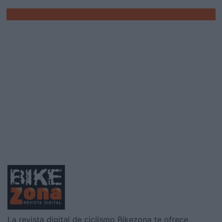
Carretera
Tour de San Luis: Hoy crono
individual
Tras la escalada al Cerro El Amago, donde el
colombiano Nairo Quintana logró bajarle el tiempo al
Phillip Ga
La revista digital de ciclismo Bikezona te ofrece