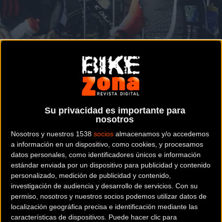
Puesto 17 en Zonhoven
CICLOCROSS
Ruiz de Larrinaga culmina una de sus
mejores carreras en Bélgica
Su privacidad es importante para
nosotros
Nosotros y nuestros 1538
socios
almacenamos y/o accedemos
Noticia de
ciclismo
publicada el
lunes, 17 de octubre de
a información en un dispositivo, como cookies, y procesamos
2016
a las
09:14h
en la sección de
Ciclocross
datos personales, como identificadores únicos e información
estándar enviada por un dispositivo para publicidad y contenido
El alavés del MMR-Spiuk CX Team roza los puntos en la
personalizado, medición de publicidad y contenido,
investigación de audiencia y desarrollo de servicios.
Con su
segunda prueba del Superprestigio y se sobrepone a la
permiso, nosotros y nuestros socios podemos utilizar datos de
arena, al calor y a las duras rampas de la cantera de ‘De
localización geográfica precisa e identificación mediante las
Kuil’
características de dispositivos. Puede hacer clic para