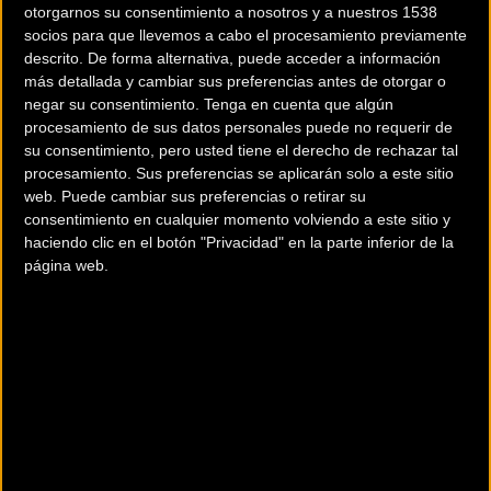
otorgarnos su consentimiento a nosotros y a nuestros 1538
Javier Ruiz de Larrinaga parece dispuesto a seguir
socios para que llevemos a cabo el procesamiento previamente
ignorando el calendario y mejorar resultados incluso allá
descrito. De forma alternativa, puede acceder a información
más detallada y cambiar sus preferencias antes de otorgar o
donde nunca había competido como
negar su consentimiento.
Tenga en cuenta que algún
ciclocrossman profesional. El corredor de Ametzaga -que
procesamiento de sus datos personales puede no requerir de
inició la campaña en Ronse (24º)
- debutaba este domingo
su consentimiento, pero usted tiene el derecho de rechazar tal
en el
Superprestigio de Zonhoven, una de las carreras
procesamiento. Sus preferencias se aplicarán solo a este sitio
web. Puede cambiar sus preferencias o retirar su
más espectaculares del circuito belga de profesionales,
consentimiento en cualquier momento volviendo a este sitio y
con enormes desniveles sobre una arenosa cantera
en el
haciendo clic en el botón "Privacidad" en la parte inferior de la
Limburgo flamenco. Y ante los mejores del
página web.
mundo,
Larri
firmó su
primer
top-20
internacional del año
(17º) a 3’35” de Mathieu Van der Poel
(Beobank-Corendon),
en una cita donde compartió cartel español con un Kevin
Suárez que rodó siempre junto al tetracampeón de España
(18º).
“Difícil marcharse más contento de esta prueba;
seguramente
sea, junto con Middelkerke el año pasado y las dos Copas del