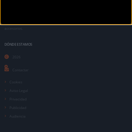
La revista digital de ciclismo Bikezona te ofrece noticias sobre mountain
bike MTB, ciclismo de carretera, e-bikes, bicicletas, componentes y
accesorios.
DÓNDE ESTAMOS
2026
Contactar
Cookies
Aviso Legal
Privacidad
Publicidad
Audiencia