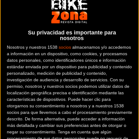
Su privacidad es importante para
44 kilómetros y 925 metros
PISTA
nosotros
Pep Tatché bate el récord español de la
Nosotros y nuestros 1538
socios
almacenamos y/o accedemos
hora elite que databa de 1971
a información en un dispositivo, como cookies, y procesamos
datos personales, como identificadores únicos e información
estándar enviada por un dispositivo para publicidad y contenido
personalizado, medición de publicidad y contenido,
investigación de audiencia y desarrollo de servicios.
Con su
permiso, nosotros y nuestros socios podemos utilizar datos de
Noticia de
ciclismo
publicada el
jueves, 14 de octubre
localización geográfica precisa e identificación mediante las
de 2021
a las
08:20h
en la sección de
Pista
características de dispositivos. Puede hacer clic para
otorgarnos su consentimiento a nosotros y a nuestros 1538
socios para que llevemos a cabo el procesamiento previamente
El catalán Pep Tatché se ha convertido en el nuevo
descrito. De forma alternativa, puede acceder a información
‘recordman’ nacional de la hora en categoría élite al
más detallada y cambiar sus preferencias antes de otorgar o
conseguir este lunes un nuevo registro de 44 kilómetros y
negar su consentimiento.
Tenga en cuenta que algún
925 metros en el Velòdrom Illes Balears de Palma de
procesamiento de sus datos personales puede no requerir de