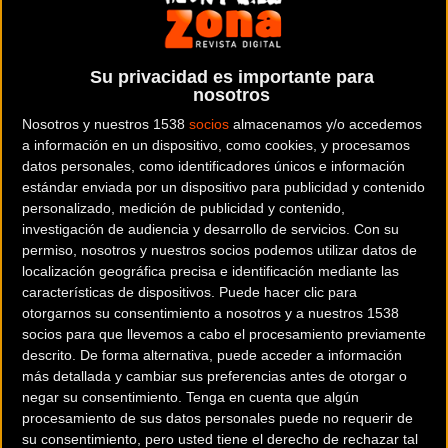
(júnior) se alzaron con los títulos en sus respectivas
categorías; mientras que Carlos Coloma (bronce) y Josep
Durán (plata) también subieron al podio en élite y sub 23
Su privacidad es importante para
nosotros
masculino, respectivamente.
Nosotros y nuestros 1538
socios
almacenamos y/o accedemos
a información en un dispositivo, como cookies, y procesamos
En la manga femenina, dominio de principio a fin de
Rocío
datos personales, como identificadores únicos e información
del Alba García
, quien cumplió con los pronósticos
estándar enviada por un dispositivo para publicidad y contenido
revalidando su título de campeona de España sub 23. La
personalizado, medición de publicidad y contenido,
madrileña, que este fin de semana competía en casa, no
investigación de audiencia y desarrollo de servicios.
Con su
encontró rival en el circuito de Moralzarzal, dando caza
permiso, nosotros y nuestros socios podemos utilizar datos de
localización geográfica precisa e identificación mediante las
muy pronto a todas las élite, a pesar de partir 1 minuto
características de dispositivos. Puede hacer clic para
después que el grupo. Una gran forma de llegar a los
otorgarnos su consentimiento a nosotros y a nuestros 1538
Campeonatos de Europa del próximo fin de semana,
socios para que llevemos a cabo el procesamiento previamente
siguiente objetivo en esta cargada agenda de verano.
descrito. De forma alternativa, puede acceder a información
más detallada y cambiar sus preferencias antes de otorgar o
negar su consentimiento.
Tenga en cuenta que algún
Rocío del Alba García
:
“Yo misma lo notaba después de
procesamiento de sus datos personales puede no requerir de
conseguir el cuarto puesto en Andorra, sabía que llegaba en
su consentimiento, pero usted tiene el derecho de rechazar tal