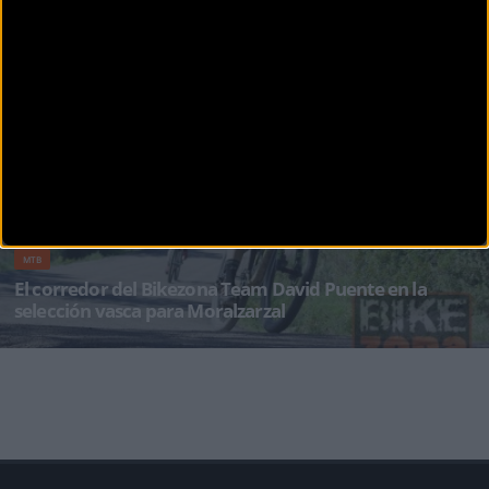
MTB
Primaflor-Mondraker-Rotor buscará este fin de
semana títulos nacionales
Lucir durante todo un año la bandera que distingue a los campeones nacionales supone
uno de los mayores honores d
MTB
El corredor del Bikezona Team David Puente en la
selección vasca para Moralzarzal
La gran y superregular temporada que está realizando el corredor del BZ Team David
Puente no está pasando