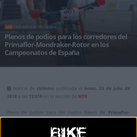
Disputados en Moralzarzal
MTB
Plenos de podios para los corredores del
Primaflor-Mondraker-Rotor en los
Campeonatos de España
Noticia de
ciclismo
publicada el
lunes, 23 de julio de
2018
a las
12:01h
en la sección de
MTB
Pleno de podios para los cuatro bikers de
Primaflor-
Mondraker-Rotor
este fin de semana en los Campeonatos
de España de XCO disputados en el circuito de Moralzarzal
(Madrid). Rocío del Alba García (sub 23) y David Campos