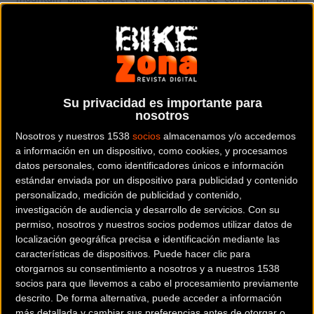
Primaflor-Mondraker-Rotor
el derecho y el orgullo de
portar este distintivo, seis bikers del conjunto Elite UCI
buscarán este fin de semana los títulos de sus respectivos
países y categorías hasta en tres campeonatos distintos:
España, Brasil y República Checa.
Su privacidad es importante para
nosotros
El núcleo principal participará en los nacionales españoles
Nosotros y nuestros 1538
socios
almacenamos y/o accedemos
de Moralzarzal (Madrid), una ubicación que el pasado año
a información en un dispositivo, como cookies, y procesamos
organizó una de las mangas del Superprestigio MTB.
Carlos
datos personales, como identificadores únicos e información
Coloma
, los sub 23
Rocío del Alba
y
Josep Durán
y el júnior
estándar enviada por un dispositivo para publicidad y contenido
David Campos
partirán con opciones en sus respectivas
personalizado, medición de publicidad y contenido,
investigación de audiencia y desarrollo de servicios.
Con su
categorías. El riojano, tras el buen nivel demostrado en
permiso, nosotros y nuestros socios podemos utilizar datos de
Copa del Mundo, debería luchar por el título con David
localización geográfica precisa e identificación mediante las
Valero, Pablo Rodríguez y Sergio Mantecón; mientras que
características de dispositivos. Puede hacer clic para
los dos sub 23 defenderán el primer puesto logrado el
otorgarnos su consentimiento a nosotros y a nuestros 1538
socios para que llevemos a cabo el procesamiento previamente
pasado año en Cofrentes. Jofre Cullell, que impidió el
descrito. De forma alternativa, puede acceder a información
triunfo de David Campos en la carrera júnior de 2017, será
más detallada y cambiar sus preferencias antes de otorgar o