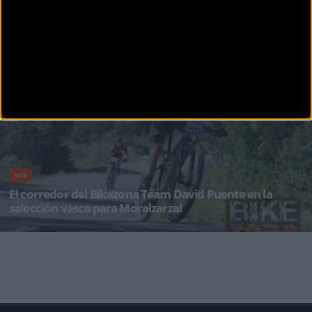
MTB
Vídeo adelanto de los Campeonatos de España de MTB
2018
La localidad madrileña de Moralzarzal acoge el Campeonato de España de BTT XCO/XCE
2018 con la presencia
MTB
El corredor del Bikezona Team David Puente en la
selección vasca para Moralzarzal
La gran y superregular temporada que está realizando el corredor del BZ Team David
Puente no está pasando