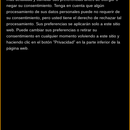
precisamente el principal rival de Durán.
negar su consentimiento.
Tenga en cuenta que algún
procesamiento de sus datos personales puede no requerir de
HORARIOS:
su consentimiento, pero usted tiene el derecho de rechazar tal
procesamiento. Sus preferencias se aplicarán solo a este sitio
Viernes 20 de julio:
web. Puede cambiar sus preferencias o retirar su
consentimiento en cualquier momento volviendo a este sitio y
haciendo clic en el botón "Privacidad" en la parte inferior de la
página web.
18:00 h: Relevos por selecciones autonómicas
Sábado 21 de julio:
12:45 h: XCO Sub 23 Masculino
19:00 h: XCE Eliminator Absoluto
Domingo 22 de julio:
09:00 h: XCO Élite Féminas