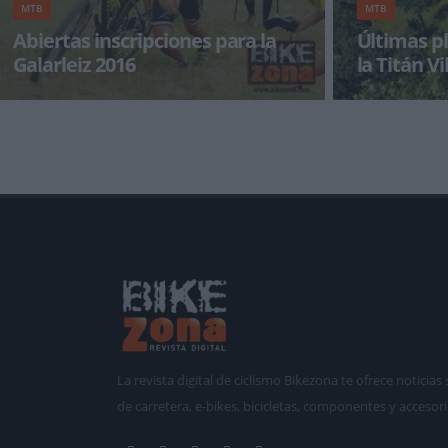
MTB
MTB
Abiertas inscripciones para la
Últimas p
Galarleiz 2016
la Titán Vi
La decana de las maratones de montaña, la
El tiempo y las
Galarleiz se celebrará el próximo 17 de julio,
finaliza el pla
tras retra
pocas plazas d
La revista digital de ciclismo Bikezona te ofrece notici
de carretera, e-bikes, bicicletas, componentes y accesori