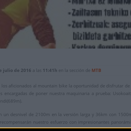
e julio de 2016
a las
11:41h
en la sección de
MTB
los aficionados al mountain bike la oportunidad de disfrutar de
las encargadas de poner nuestra maquinaria a prueba: Usokoaitz
endi(689m).
con un desnivel de 2100m en la versión larga y 36km con 150
y recompensarán nuestro esfuerzo con impresionantes panorám
 Además de los embalses de Ulibarri, Urrunaga y Albina.