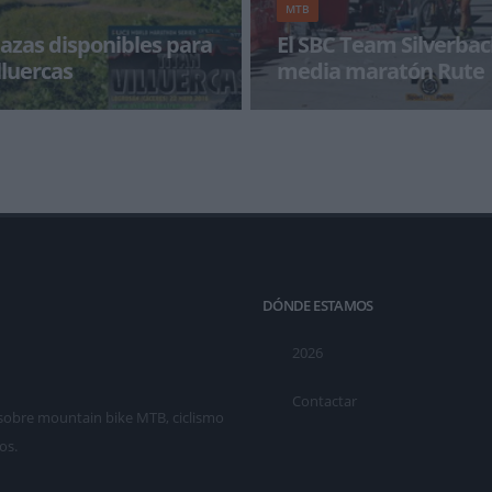
MTB
lazas disponibles para
El SBC Team Silverbac
lluercas
media maratón Rute
 plazas se agotan. Esta semana
El domingo presenciamos en dir
zo para conseguir una de las
Maratón en Rute (Córdoba) do
isponibles
presenciar un gran ges
DÓNDE ESTAMOS
2026
Contactar
as sobre mountain bike MTB, ciclismo
os.