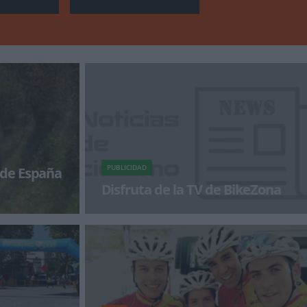
PUBLICIDAD
de España
Disfruta de la TV de BikeZona
l frente del
¡Alégrate el día con BikeZonaTV!
 country, tras