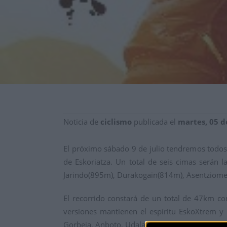
Noticia de
ciclismo
publicada el
martes, 05 d
El próximo sábado 9 de julio tendremos todos 
de Eskoriatza. Un total de seis cimas serán 
Jarindo(895m), Durakogain(814m), Asentziom
El recorrido constará de un total de 47km 
versiones mantienen el espíritu EskoXtrem 
Gorbeia, Anboto, Udalaitz, Elgea, Murumendi….