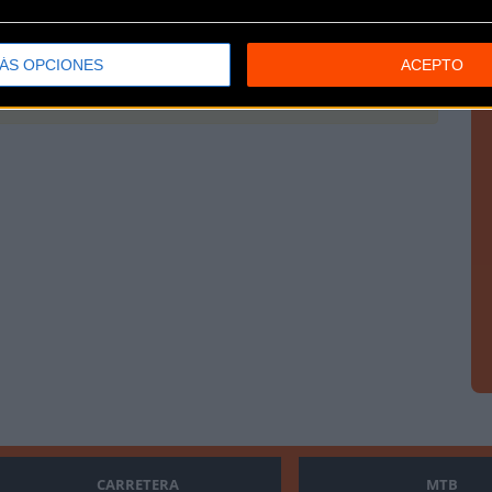
ÁS OPCIONES
ACEPTO
l tuyo!
CARRETERA
MTB