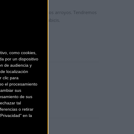
atravesando también algunos arroyos. Tendremos
ervicios de ducha y lavabicis.
ivo, como cookies,
a por un dispositivo
ón de audiencia y
de localización
 clic para
bo el procesamiento
cambiar sus
esamiento de sus
echazar tal
erencias o retirar
Privacidad" en la