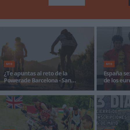
MTB
MTB
¿Te apuntas al reto de la
España se
Powerade Barcelona - San
de los eu
Sebastian?
La POWERADE Barcelona-San Sebastián sigue
España ha term
el legado de su prueba hermana con su
de Suiza, en el
segunda edición en 2016, e