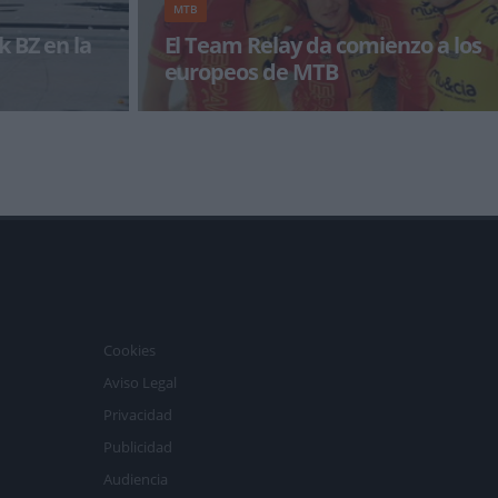
MTB
k BZ en la
El Team Relay da comienzo a los
europeos de MTB
ecto la Media
El sub 23 Josep Durán, el junior Jofre Cullell, la
nde pudimos
fémina Rocío Martín y el érlite Ca
Cookies
Aviso Legal
Privacidad
Publicidad
Audiencia