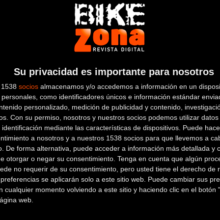
por senderos y pistas atravesando bosques de pino, haya y roble 
l recorrido y un buen aperitivo al final.Contaremos también con s
ww.kirolprobak.com
o el mismo día antes de la prueba.
Su privacidad es importante para nosotros
s 1538
socios
almacenamos y/o accedemos a información en un disposit
personales, como identificadores únicos e información estándar enviad
ntenido personalizado, medición de publicidad y contenido, investigaci
os.
Con su permiso, nosotros y nuestros socios podemos utilizar datos 
 identificación mediante las características de dispositivos. Puede hacer
ntimiento a nosotros y a nuestros 1538 socios para que llevemos a ca
o. De forma alternativa, puede acceder a información más detallada y 
de otorgar o negar su consentimiento.
Tenga en cuenta que algún proc
m de desnivel y otro de 36 y -1500m. El recorrido será muy
ede no requerir de su consentimiento, pero usted tiene el derecho de r
referencias se aplicarán solo a este sitio web. Puede cambiar sus pref
 cualquier momento volviendo a este sitio y haciendo clic en el botón "
 página web.