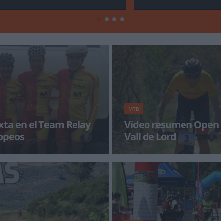
MTB
xta en el Team Relay
Vídeo resumen Open 
ropeos
Vall de Lord
inado en sexta posición, a 2:24
David Valero (MMR) sigue firme a
 ‘team relay’ que ha abierto hoy
Open de España Cofidis de cross
ganar la tercera prueb