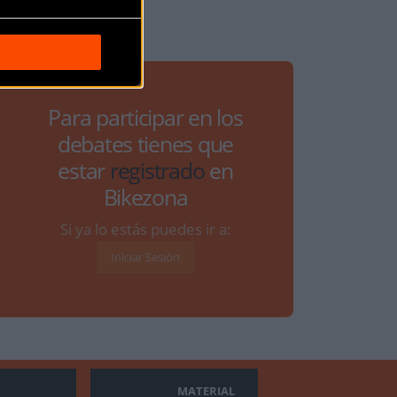
Para participar en los
debates tienes que
estar
registrado
en
Bikezona
Si ya lo estás puedes ir a:
Iniciar Sesión
MATERIAL