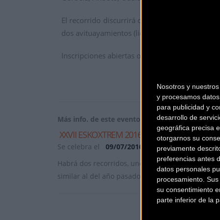
El recorrido discurrirá casi en su totalidad 
dos avituayamientos (liquido+sólido) durante e
Inscripciones abiertas online hasta el día 7 en
w
Nosotros y nuestro
y procesamos datos 
para publicidad y co
desarrollo de servici
Más info. de este evento
geográfica precisa e
XXVII ESKOXTREM 2016
otorgarnos su conse
Se celebra el
09/07/2016
previamente descrit
preferencias antes 
Habrá dos recorridos, uno largo de 47 km y -2000
datos personales pu
similar al del año pasado pero c
... [+]
procesamiento. Sus p
su consentimiento en
parte inferior de la