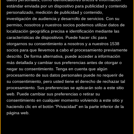
se limita a ofrecer una simple réplica visual, sino que
estándar enviada por un dispositivo para publicidad y contenido
traslada un ecosistema completo que fusiona
personalizado, medición de publicidad y contenido,
investigación de audiencia y desarrollo de servicios.
Con su
ingeniería avanzada, rendimiento ampliamente
permiso, nosotros y nuestros socios podemos utilizar datos de
testado en la alta competición y una fidelidad absoluta
localización geográfica precisa e identificación mediante las
a los diseños de los equipos de fábrica.
características de dispositivos. Puede hacer clic para
otorgarnos su consentimiento a nosotros y a nuestros 1538
socios para que llevemos a cabo el procesamiento previamente
descrito. De forma alternativa, puede acceder a información
más detallada y cambiar sus preferencias antes de otorgar o
negar su consentimiento.
Tenga en cuenta que algún
Equipamiento idéntico al del
procesamiento de sus datos personales puede no requerir de
pelotón profesional
su consentimiento, pero usted tiene el derecho de rechazar tal
procesamiento. Sus preferencias se aplicarán solo a este sitio
web. Puede cambiar sus preferencias o retirar su
La propuesta se fundamenta en romper la barrera
consentimiento en cualquier momento volviendo a este sitio y
entre el material exclusivo de los atletas de élite y el
haciendo clic en el botón "Privacidad" en la parte inferior de la
usuario final. Al vestir estos diseños oficiales, los
página web.
ciclistas pueden experimentar las mismas ventajas
competitivas en sus rutas habituales, sabiendo que