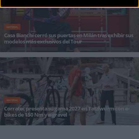
MATERIAL
Casa Bianchi cerró sus puertas en Milán tras exhibir sus
modelos más exclusivos del Tour
La histórica firma italiana cerró las puertas de su espacio efímero en el prestigioso distrito de
B
MATERIAL
Corratec presenta su gama 2027 en Tatzlwurm con e-
bikes de 150 Nm y e-gravel
El Hotel Feuriger Tatzlwurm acogió las Jornadas de Distribuidores de la marca alemana,
donde medios e industria p