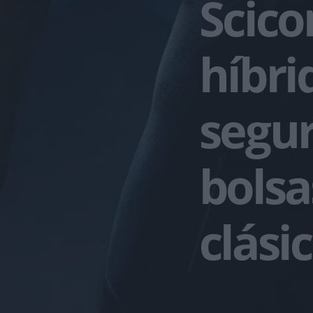
Scico
híbri
segur
bolsa
clási