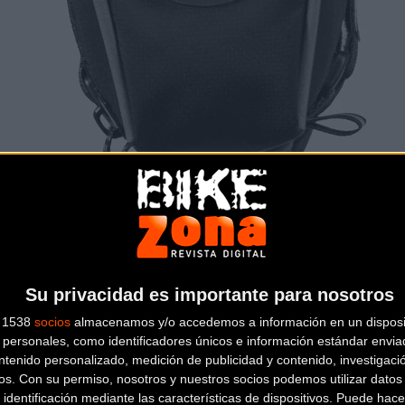
Su privacidad es importante para nosotros
s 1538
socios
almacenamos y/o accedemos a información en un disposit
personales, como identificadores únicos e información estándar enviad
ntenido personalizado, medición de publicidad y contenido, investigaci
os.
Con su permiso, nosotros y nuestros socios podemos utilizar datos 
ligente y sensor de movimiento
 identificación mediante las características de dispositivos. Puede hacer