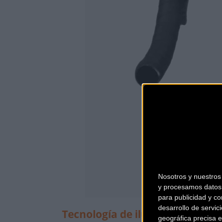
Nosotros y nuestro
y procesamos datos 
para publicidad y co
desarrollo de servici
Tecnología de iluminación inte
geográfica precisa e