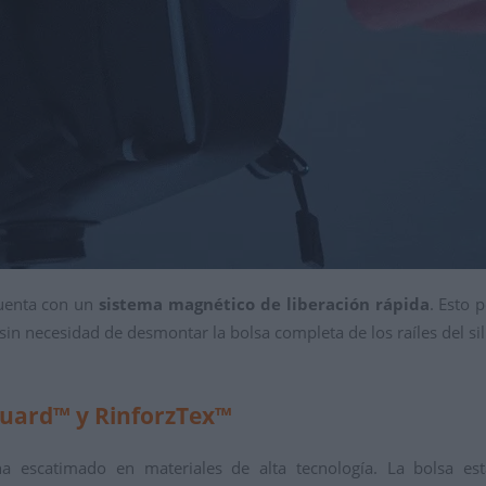
 cuenta con un
sistema magnético de liberación rápida
. Esto 
sin necesidad de desmontar la bolsa completa de los raíles del sill
uard™ y RinforzTex™
ha escatimado en materiales de alta tecnología. La bolsa es