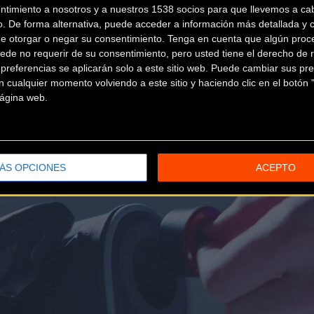
ntimiento a nosotros y a nuestros 1538 socios para que llevemos a ca
o. De forma alternativa, puede acceder a información más detallada y 
de otorgar o negar su consentimiento.
Tenga en cuenta que algún proc
e luz LED compacta pero extremadamente potente. Con una intens
ede no requerir de su consentimiento, pero usted tiene el derecho de r
lín 098
asegura que el ciclista sea detectado por los conductores 
referencias se aplicarán solo a este sitio web. Puede cambiar sus pref
 cualquier momento volviendo a este sitio y haciendo clic en el botón "
fiesta en su
sensor de movimiento
integrado. Este sistema dete
 página web.
, y reactivándola de forma instantánea al retomar la marcha. Es
s, la batería es recargable mediante un puerto
USB-C
, ofrecien
ión diferentes.
ÁS OPCIONES
ACEPTO