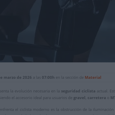
de marzo de 2026
a las
07:00h
en la sección de
Material
enta la evolución necesaria en la
seguridad ciclista
actual. Es
 siendo el accesorio ideal para usuarios de
gravel
,
carretera
o
M
renta el ciclista moderno es la obstrucción de la iluminación 