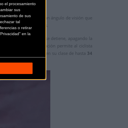
bo el procesamiento
cambiar sus
esamiento de sus
idad de
30 lúmenes
y un ángulo de visión que
echazar tal
desde distancias críticas.
erencias o retirar
Privacidad" en la
cta cuando la bicicleta se detiene, apagando la
te nivel de automatización permite al ciclista
do una autonomía líder en su clase de hasta
34