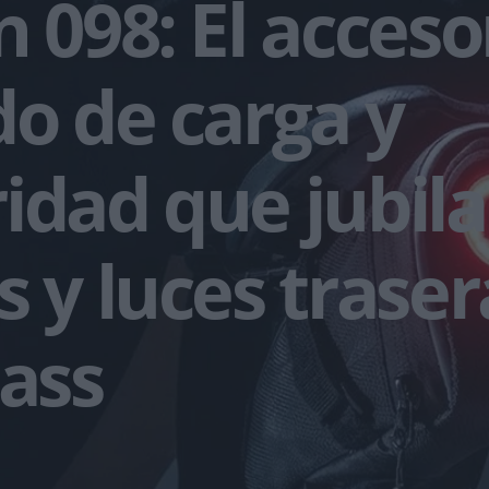
n 098: El acceso
do de carga y
idad que jubila 
s y luces traser
cass