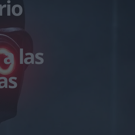
rio
a las
as