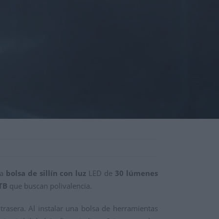
ta
bolsa de sillín con luz
LED de
30 lúmenes
TB
que buscan polivalencia.
trasera. Al instalar una bolsa de herramientas