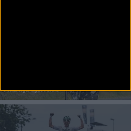
CARRETERA
Alejandro Valverde ganador de la sexta etapa del
Critérium du Dauphiné
Movistar Team volvió a triunfar, en toda una cita ‘pre-Tour de Francia’ como el Critérium
CARRETERA
Dauphine: Alexey Lutsenko se lleva la crono,
Pöstlberger sigue de líder
Alexey Lutsenko (Astana-Premier Tech) mostró toda la gama de sus cualidades para ganar la
4a etapa del Crit&eacut