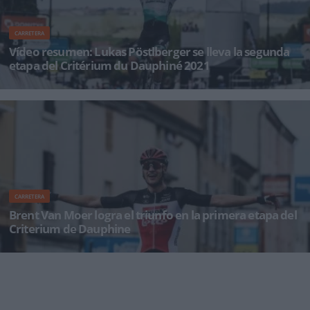
CARRETERA
Vídeo resumen: Lukas Pöstlberger se lleva la segunda
etapa del Critérium du Dauphiné 2021
Lukas Pöstlberger (Bora-Hansgrohe) es uno de los atacantes más feroces en resistir a un
grupo furioso y lo d
CARRETERA
Brent Van Moer logra el triunfo en la primera etapa del
Criterium de Dauphine
El joven talento belga de Lotto Soudal Brent Van Moe se adjudicó una impresionante
victoria en solitario en