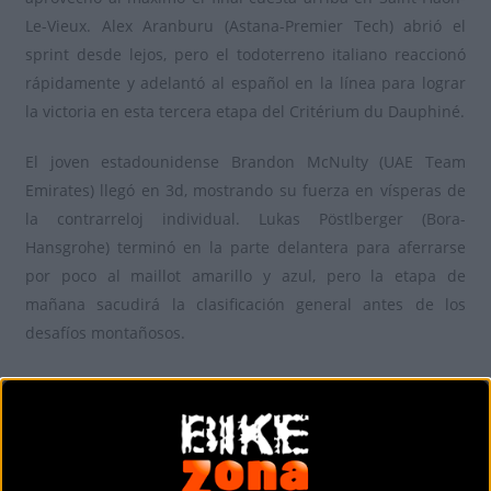
Le-Vieux. Alex Aranburu (Astana-Premier Tech) abrió el
sprint desde lejos, pero el todoterreno italiano reaccionó
rápidamente y adelantó al español en la línea para lograr
la victoria en esta tercera etapa del Critérium du Dauphiné.
El joven estadounidense Brandon McNulty (UAE Team
Emirates) llegó en 3d, mostrando su fuerza en vísperas de
la contrarreloj individual. Lukas Pöstlberger (Bora-
Hansgrohe) terminó en la parte delantera para aferrarse
por poco al maillot amarillo y azul, pero la etapa de
mañana sacudirá la clasificación general antes de los
desafíos montañosos.
Alex Aranburu y Alejandro Valverde tercero y cuarto
respectivamente se mantienen en lo alto de la general.
Lo mejor de la tercera etapa