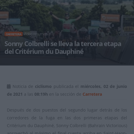
Vídeo resumen
CARRETERA
Sonny Colbrelli se lleva la tercera etapa
del Critérium du Dauphiné
Noticia de
ciclismo
publicada el
miércoles, 02 de junio
de 2021
a las
08:19h
en la sección de
Carretera
Después de dos puestos del segundo lugar detrás de los
corredores de la fuga en las dos primeras etapas del
Critérium du Dauphiné, Sonny Colbrelli (Bahrain Victorious)
aprovechó al máximo el final cuesta arriba en Saint-Haon-