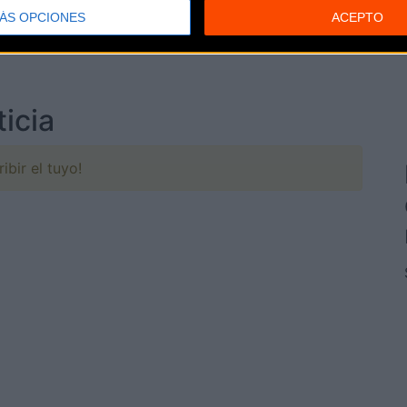
ÁS OPCIONES
ACEPTO
icia
ibir el tuyo!