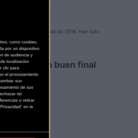
retera
as mejores tomas falsas de 2018. Han sido
pie del cañón.
ivo, como cookies,
a por un dispositivo
tros.
ón de audiencia y
de localización
isfruta de un buen final
 clic para
bo el procesamiento
cambiar sus
↑↑
esamiento de sus
echazar tal
erencias o retirar
Privacidad" en la