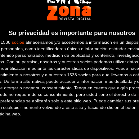
28 de diciembre de 2018
a las
10:25h
en la sección de
Car
el tema inocentadas y preferimos dejaros un vídeo con l
Su privacidad es importante para nosotros
és de veoplanet.com
con nuestro Josema Fuente siempre al 
s 1538
socios
almacenamos y/o accedemos a información en un disposit
personales, como identificadores únicos e información estándar enviad
 de momentos divertidos que hemos recopilado para voso
ntenido personalizado, medición de publicidad y contenido, investigaci
os.
Con su permiso, nosotros y nuestros socios podemos utilizar datos 
 celebra los Santos Inocentes y d
 identificación mediante las características de dispositivos. Puede hacer
de año. ¡Nos vemos en 2019!
ntimiento a nosotros y a nuestros 1538 socios para que llevemos a ca
o. De forma alternativa, puede acceder a información más detallada y 
↑
↑↑
↑↑
↑↑
↑↑
de otorgar o negar su consentimiento.
Tenga en cuenta que algún proc
ede no requerir de su consentimiento, pero usted tiene el derecho de r
referencias se aplicarán solo a este sitio web. Puede cambiar sus pref
 cualquier momento volviendo a este sitio y haciendo clic en el botón "
 página web.