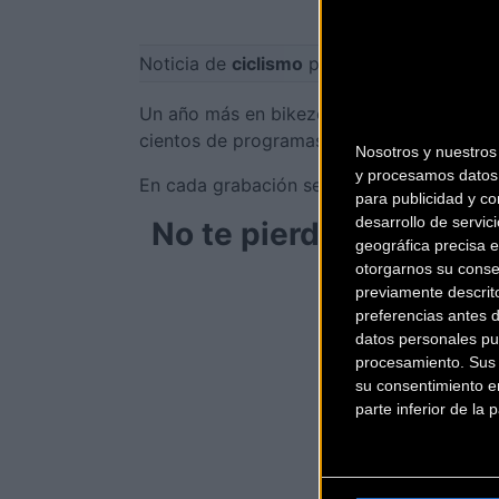
Noticia de
ciclismo
publicada el
viernes, 
Un año más en bikezona pasamos un poco d
cientos de programas los
emitidos a trav
Nosotros y nuestro
y procesamos datos 
En cada grabación se producen un montón
para publicidad y co
desarrollo de servici
No te pierdas el vídeo,
geográfica precisa e
otorgarnos su conse
previamente descrit
↑
preferencias antes 
datos personales pu
procesamiento. Sus p
su consentimiento en
parte inferior de la