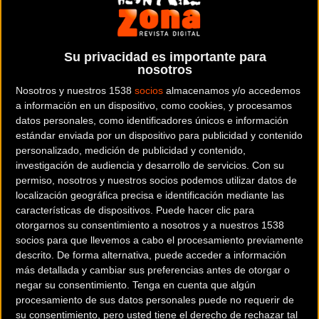
kilómetros entre las localidades de Gap y Saint Jean de
Maurienne.
En el último tramo les esperan la subida al col del Glandon
Su privacidad es importante para
nosotros
y las curvas de Montvernier que serán el nuevo campo de
batalla para Chris Froome y sus insistentes perseguidores
Nosotros y nuestros 1538
socios
almacenamos y/o accedemos
a información en un dispositivo, como cookies, y procesamos
en la general.
datos personales, como identificadores únicos e información
estándar enviada por un dispositivo para publicidad y contenido
Comienza la cuenta atrás para intentar darle la vuelta
personalizado, medición de publicidad y contenido,
definitiva a la tortilla, y los argumentos no se agotan en
investigación de audiencia y desarrollo de servicios.
Con su
boca de Nibali, Contador, Valverde y Quintana. Todos han
permiso, nosotros y nuestros socios podemos utilizar datos de
coincidido en señalar que los puertos más largos y
localización geográfica precisa e identificación mediante las
características de dispositivos. Puede hacer clic para
exigentes de los Alpes iban a jugar a su favor.
otorgarnos su consentimiento a nosotros y a nuestros 1538
Precisamente, la subida al Glandon con casi 22 km y una
socios para que llevemos a cabo el procesamiento previamente
pendiente media del 5% es la más larga del Tour. Es hora
descrito. De forma alternativa, puede acceder a información
de enseñar las cartas…
más detallada y cambiar sus preferencias antes de otorgar o
negar su consentimiento.
Tenga en cuenta que algún
procesamiento de sus datos personales puede no requerir de
su consentimiento, pero usted tiene el derecho de rechazar tal