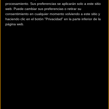
procesamiento. Sus preferencias se aplicarán solo a este sitio
web. Puede cambiar sus preferencias o retirar su
Puertos del día
consentimiento en cualquier momento volviendo a este sitio y
haciendo clic en el botón "Privacidad" en la parte inferior de la
Km 6.5
- Col Bayard (1 264 m)
6.3 km de subida a 7%
página web.
-
categoría 2
Km 35.5
- Rampe du Motty
2.3 km de subida a 8.3%
-
categoría 3
Km 60.5
- Côte de la Mure
2.7 km de subida a 7.5%
-
categoría 3
Km 70.5
- Col de Malissol
2 km de subida a 8.7%
-
categoría 3