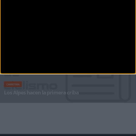
CARRETERA
Todo en el aire para las dos últimas etapas de montaña
Alberto Contador, que no sufre secuelas tras la caída sufrida en la etapa del martes, fue el
hombre más ac
CARRETERA
Los Alpes hacen la primera criba
Llegaron los Alpes al Tour de Francia y ya en la primera jornada dejaron sus primeras
"víctimas". Primero fue Tej