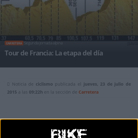
Segunda jornada alpina
CARRETERA
Tour de Francia: La etapa del día
Noticia de
ciclismo
publicada el
jueves, 23 de julio de
2015
a las
09:22h
en la sección de
Carretera
Etapa completa hoy en los Alpes, con las primeras rampas
ya en el kilómetro 6.5. Los ciclistas recorrerán 186.5