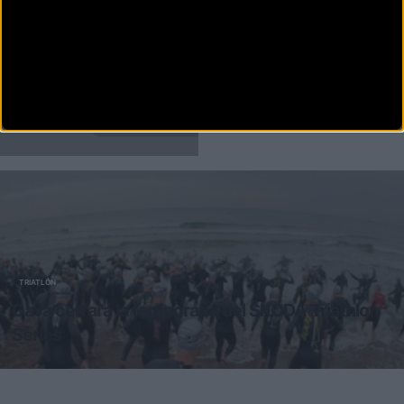
PUBLICIDAD
Disfruta de la
TV de
BikeZona
¡Alégrate el día con
BikeZonaTV!
TRIATLÓN
Gavà cerrará la temporada del ŠKODA Triathlon
Series
Nueva fecha para el ŠKODA Triathlon Series Gavà, que este año
pondrá el punto y final a