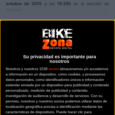
octubre de 2015
a las
15:25h
en la sección de
Triatlón
El clásico Triatló de Gavà afronta la recta final antes
de su disputa el próximo 25 de octubre. En esta
ocasión, la prueba será la última cita del
circuito ŠKODA Triathlon Series y, una vez más, una
de las más multitudinarias.
Su privacidad es importante para
nosotros
Con más de 1.500 inscritos, la organización anuncia
los últimos dorsales disponibles y recuerda que el
Nosotros y nuestros 1538
socios
almacenamos y/o accedemos
a información en un dispositivo, como cookies, y procesamos
lunes, 5 de octubre, entra en vigor el precio final de
datos personales, como identificadores únicos e información
las inscripciones.
estándar enviada por un dispositivo para publicidad y contenido
personalizado, medición de publicidad y contenido,
Tres distancias
investigación de audiencia y desarrollo de servicios.
Con su
permiso, nosotros y nuestros socios podemos utilizar datos de
Esta temporada, el Triatló de Gavà regresa con tres
localización geográfica precisa e identificación mediante las
distancias en un circuito llano y seguro. A los
características de dispositivos. Puede hacer clic para