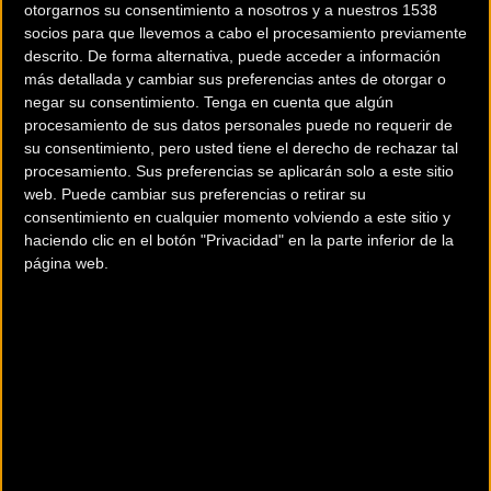
otorgarnos su consentimiento a nosotros y a nuestros 1538
clásicos Sprint y Olímpico, que se pueden completar
socios para que llevemos a cabo el procesamiento previamente
individualmente o por relevos, en esta ocasión
descrito. De forma alternativa, puede acceder a información
también se oferta el Supersprint. Perfecto para
más detallada y cambiar sus preferencias antes de otorgar o
debutar y asequible para todo tipo de deportistas,
negar su consentimiento.
Tenga en cuenta que algún
procesamiento de sus datos personales puede no requerir de
se puede disputar de forma individual o eligiendo
su consentimiento, pero usted tiene el derecho de rechazar tal
una nueva modalidad: por parejas. De este modo, se
procesamiento. Sus preferencias se aplicarán solo a este sitio
estrena una novedosa manera de afrontar la
web. Puede cambiar sus preferencias o retirar su
competición, tanto para los más rápidos como para
consentimiento en cualquier momento volviendo a este sitio y
haciendo clic en el botón "Privacidad" en la parte inferior de la
aquellos que quieren compartir la experiencia
página web.
deportiva de principio a fin.
Más información e inscripciones abiertas en:
www.skodatriathlonseries.org