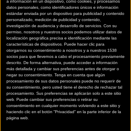
a información en un dispositivo, como cookies, y procesamos
ORGANIZA
datos personales, como identificadores únicos e información
estándar enviada por un dispositivo para publicidad y contenido
Club Ciclista Mazarrón
personalizado, medición de publicidad y contenido,
investigación de audiencia y desarrollo de servicios.
Con su
INSCRIPCIÓN
permiso, nosotros y nuestros socios podemos utilizar datos de
localización geográfica precisa e identificación mediante las
Fecha inscripción: Desde el 15/12/2012
características de dispositivos. Puede hacer clic para
otorgarnos su consentimiento a nosotros y a nuestros 1538
Modalidad:
Marcha
socios para que llevemos a cabo el procesamiento previamente
descrito. De forma alternativa, puede acceder a información
Categoría:
MTB
más detallada y cambiar sus preferencias antes de otorgar o
negar su consentimiento.
Tenga en cuenta que algún
procesamiento de sus datos personales puede no requerir de
su consentimiento, pero usted tiene el derecho de rechazar tal
Lugar: Mazarrón
procesamiento. Sus preferencias se aplicarán solo a este sitio
web. Puede cambiar sus preferencias o retirar su
Longitud:
58km
consentimiento en cualquier momento volviendo a este sitio y
haciendo clic en el botón "Privacidad" en la parte inferior de la
página web.