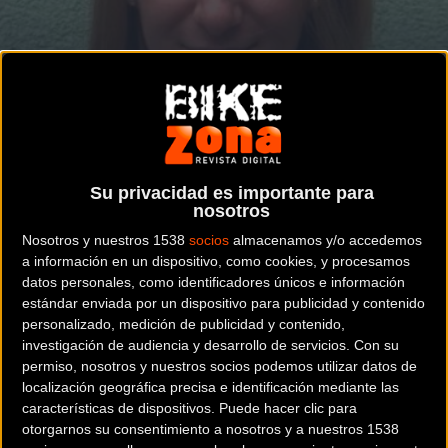
Dos jóvenes ciclistas con mucha progresión
FÉMINAS
Veronika Jandová y Agata Flis doble fichaje
de calidad para el Farto-BTC
Su privacidad es importante para
nosotros
Nosotros y nuestros 1538
socios
almacenamos y/o accedemos
a información en un dispositivo, como cookies, y procesamos
datos personales, como identificadores únicos e información
Noticia de
ciclismo
publicada el
jueves, 15 de diciembre
estándar enviada por un dispositivo para publicidad y contenido
de 2022
a las
08:33h
en la sección de
Féminas
personalizado, medición de publicidad y contenido,
investigación de audiencia y desarrollo de servicios.
Con su
La plantilla del equipo UCI femenino del Farto-BTC continúa
permiso, nosotros y nuestros socios podemos utilizar datos de
localización geográfica precisa e identificación mediante las
tomando forma de cara a la temporada 2023 tras las
características de dispositivos. Puede hacer clic para
incorporaciones de la checa Veronika Jandová y la polaca
otorgarnos su consentimiento a nosotros y a nuestros 1538
Agata Flis.