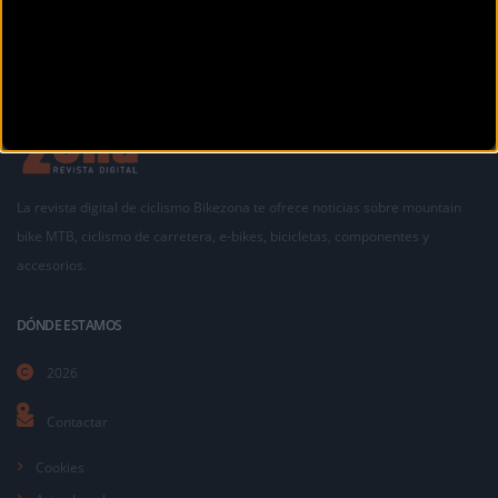
La revista digital de ciclismo Bikezona te ofrece noticias sobre mountain
bike MTB, ciclismo de carretera, e-bikes, bicicletas, componentes y
accesorios.
DÓNDE ESTAMOS
2026
Contactar
Cookies