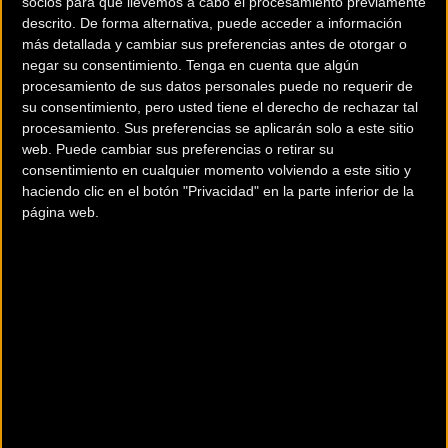
socios para que llevemos a cabo el procesamiento previamente
descrito. De forma alternativa, puede acceder a información
más detallada y cambiar sus preferencias antes de otorgar o
Jandová, natural de la República Checa y de 21 años de
negar su consentimiento.
Tenga en cuenta que algún
edad, lleva tres temporadas como profesional en el
procesamiento de sus datos personales puede no requerir de
conjunto suizo World Cycling Center, que es el equipo de
su consentimiento, pero usted tiene el derecho de rechazar tal
desarrollo que pertenece a la Unión Ciclista Internacional.
procesamiento. Sus preferencias se aplicarán solo a este sitio
web. Puede cambiar sus preferencias o retirar su
consentimiento en cualquier momento volviendo a este sitio y
Tras esos tres años en el WCC Team, Jandová da un paso
haciendo clic en el botón "Privacidad" en la parte inferior de la
más en su carrera y se une por una temporada al conjunto
página web.
pontevedrés para poder seguir progresando y asentarse en
el campo UCI.
La joven ciclista checa destaca por sus cualidades como
contrarrelojista y ciclista todoterreno. Tiene experiencia en
carreras de alto nivel como la Vuelta a Burgos o los
Campeonatos del Mundo juveniles, y fue la ganadora de la
Deesa Diana en 2022, carrera del calendario nacional
español.